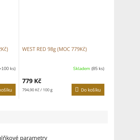
2Kč)
WEST RED 98g (MOC 779Kč)
>100 ks)
Skladem
(85 ks)
779 Kč
Měrná
košíku
794,90 Kč / 100 g
Do košíku
cena:
lňkové parametry