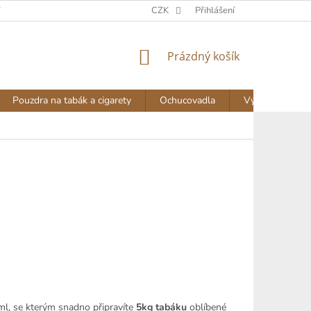
Y
DOPRAVA A PLATBA
NAPIŠTE NÁM
CZK
Přihlášení
AKTUALITY
NÁKUPNÍ
Prázdný košík
KOŠÍK
Pouzdra na tabák a cigarety
Ochucovadla
Výprodej
l, se kterým snadno připravíte
5kg tabáku
oblíbené