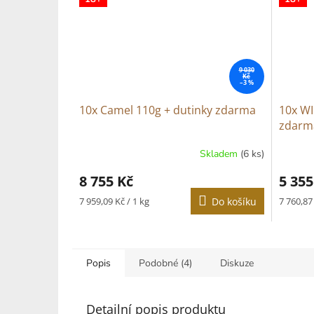
9 030
Kč
–3 %
10x Camel 110g + dutinky zdarma
10x WI
zdarm
Skladem
(6 ks)
Průměrné
hodnocení
8 755 Kč
5 355
produktu
je
Měrná
Měrná
7 959,09 Kč / 1 kg
Do košíku
7 760,87 
2,0
cena:
cena:
z
5
hvězdiček.
Popis
Podobné (4)
Diskuze
Detailní popis produktu