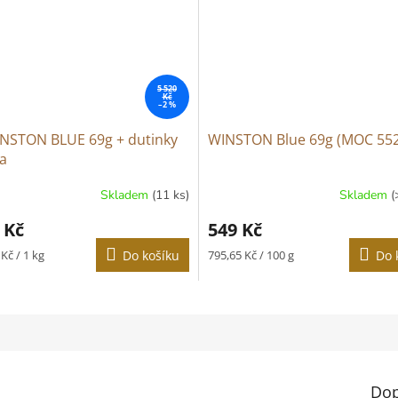
5 520
Kč
–2 %
NSTON BLUE 69g + dutinky
WINSTON Blue 69g (MOC 55
a
Skladem
(11 ks)
Skladem
(
Průměrné
hodnocení
 Kč
549 Kč
produktu
je
Měrná
Kč / 1 kg
Do košíku
795,65 Kč / 100 g
Do 
5,0
cena:
z
5
hvězdiček.
Dop