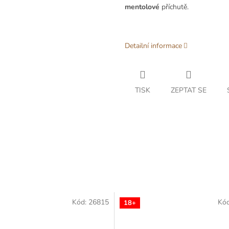
mentolové
příchutě.
Detailní informace
TISK
ZEPTAT SE
Kód:
26815
Kó
18+