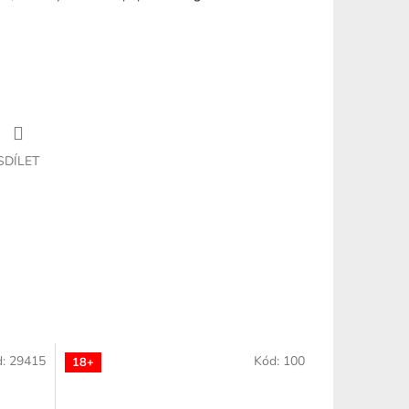
SDÍLET
d:
29415
Kód:
100
18+