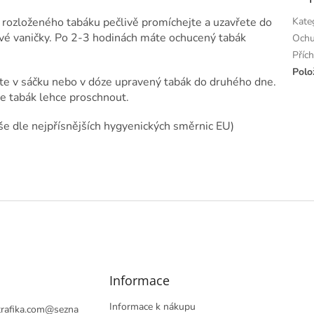
í rozloženého tabáku pečlivě promíchejte a uzavřete do
Kate
vé vaničky. Po 2-3 hodinách máte ochucený tabák
Ochu
Příc
Polo
hte v sáčku nebo v dóze upravený tabák do druhého dne.
te tabák lehce proschnout.
vše dle nejpřísnějších hygyenických směrnic EU)
Informace
Informace k nákupu
rafika.com
@
sezna