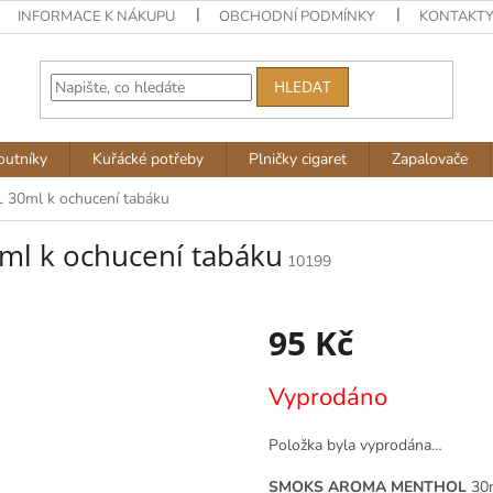
INFORMACE K NÁKUPU
OBCHODNÍ PODMÍNKY
KONTAKT
HLEDAT
outníky
Kuřácké potřeby
Plničky cigaret
Zapalovače
0ml k ochucení tabáku
 k ochucení tabáku
10199
95 Kč
Měrná
Vyprodáno
cena:
Položka byla vyprodána…
SMOKS AROMA MENTHOL
30m