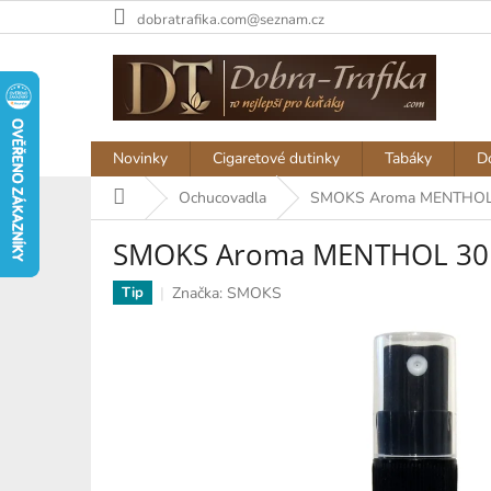
Přejít
dobratrafika.com@seznam.cz
na
obsah
Novinky
Cigaretové dutinky
Tabáky
D
Domů
Ochucovadla
SMOKS Aroma MENTHOL 3
SMOKS Aroma MENTHOL 30ml
Značka:
SMOKS
Tip