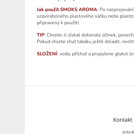
Jak použít SMOKS AROMA
: Po nasprejován
uzavíratelného plastového sáčku nebo plasto
připravený k použití.
TIP
: Chcete-li získat dokonalý účinek, ponec
Pokud chcete chuť tabáku ještě doladit, nech
SLOŽENÍ
: voda, příchuť a propylene glykol (
Z
á
p
a
t
Kontakt
í
dobrat