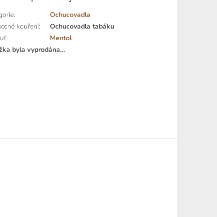
gorie
:
Ochucovadla
cené kouření
:
Ochucovadla tabáku
huť
:
Mentol
žka byla vyprodána…