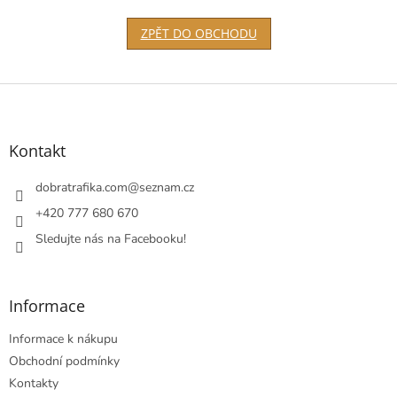
ZPĚT DO OBCHODU
Z
á
p
a
Kontakt
t
í
dobratrafika.com
@
seznam.cz
+420 777 680 670
Sledujte nás na Facebooku!
Informace
Informace k nákupu
Obchodní podmínky
Kontakty