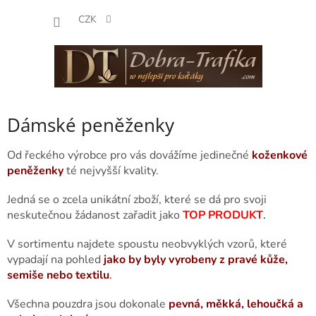
Přejít
NÁKUP
na
CZK
obsah
KOŠÍK
Dámské peněženky
Od řeckého výrobce pro vás dovážíme jedinečné
koženkové
peněženky
té nejvyšší kvality.
Jedná se o zcela unikátní zboží, které se dá pro svoji
neskutečnou žádanost zařadit jako
TOP PRODUKT
.
V sortimentu najdete spoustu neobvyklých vzorů, které
vypadají na pohled
jako by byly vyrobeny z pravé kůže,
semiše nebo textilu
.
Všechna pouzdra jsou dokonale
pevná, měkká, lehoučká a