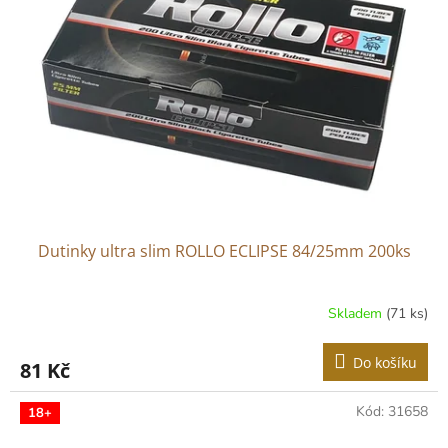
Dutinky ultra slim ROLLO ECLIPSE 84/25mm 200ks
Skladem
(71 ks)
Do košíku
81 Kč
Kód:
31658
18+