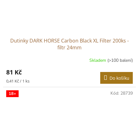
Dutinky DARK HORSE Carbon Black XL Filter 200ks -
filtr 24mm
Skladem
(>100 balení)
81 Kč
Do košíku
Měrná
0,41 Kč / 1 ks
cena:
Kód:
28739
18+