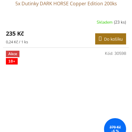
5x Dutinky DARK HORSE Copper Edition 200ks
Skladem
(23 ks)
235 Kč
Do košíku
Měrná
0,24 Kč / 1 ks
cena:
Kód:
30598
Akce
18+
370 Kč
–6 %