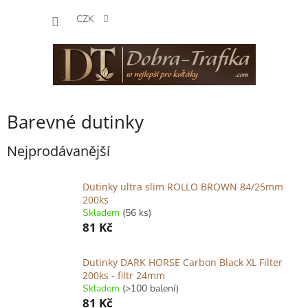
Přejít
NÁKUP
na
CZK
obsah
KOŠÍK
Barevné dutinky
Nejprodávanější
Dutinky ultra slim ROLLO BROWN 84/25mm
200ks
Skladem
(56 ks)
81 Kč
Dutinky DARK HORSE Carbon Black XL Filter
200ks - filtr 24mm
Skladem
(>100 balení)
81 Kč