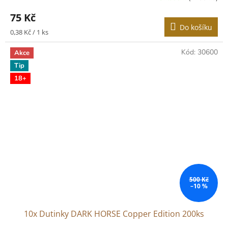
75 Kč
Do košíku
Měrná
0,38 Kč / 1 ks
cena:
Kód:
30600
Akce
Tip
18+
500 Kč
–10 %
10x Dutinky DARK HORSE Copper Edition 200ks