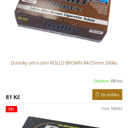
p
r
o
d
u
k
t
ů
Dutinky ultra slim ROLLO BROWN 84/25mm 200ks
Skladem
(56 ks)
Do košíku
81 Kč
Kód:
58944
18+