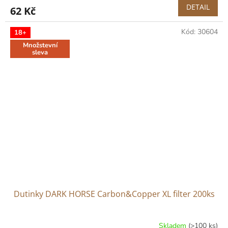
DETAIL
62 Kč
Kód:
30604
18+
Množstevní
sleva
Dutinky DARK HORSE Carbon&Copper XL filter 200ks
Skladem
(>100 ks)