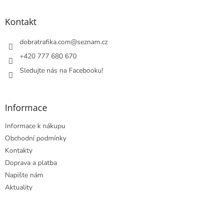
d
p
a
a
Kontakt
c
t
í
í
dobratrafika.com
@
seznam.cz
p
r
+420 777 680 670
v
Sledujte nás na Facebooku!
k
y
v
ý
Informace
p
i
Informace k nákupu
s
u
Obchodní podmínky
Kontakty
Doprava a platba
Napište nám
Aktuality