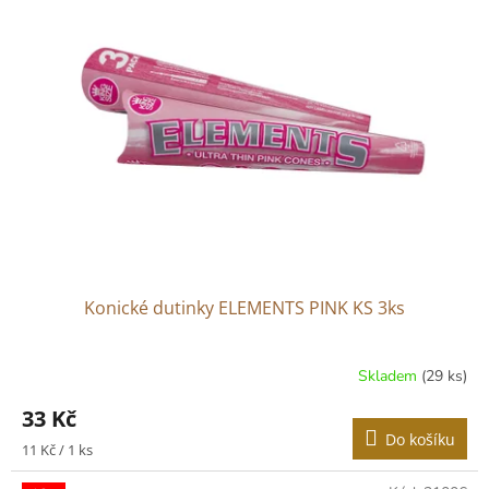
Konické dutinky ELEMENTS PINK KS 3ks
Skladem
(29 ks)
33 Kč
Do košíku
Měrná
11 Kč / 1 ks
cena: