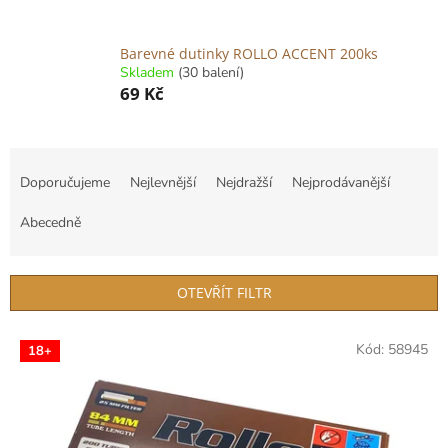
Barevné dutinky ROLLO ACCENT 200ks
Skladem
(30 balení)
69 Kč
Ř
a
Doporučujeme
Nejlevnější
Nejdražší
Nejprodávanější
z
e
Abecedně
n
í
p
OTEVŘÍT FILTR
r
o
V
Kód:
58945
d
18+
ý
u
p
k
i
t
s
ů