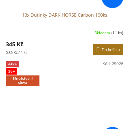
10x Dutinky DARK HORSE Carbon 100ks
Skladem
(11 ks)
345 Kč
Do košíku
Měrná
0,35 Kč / 1 ks
cena:
Kód:
29026
Akce
18+
Množstevní
sleva