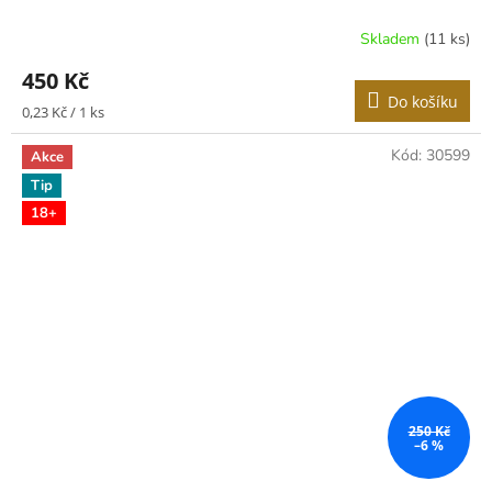
Skladem
(11 ks)
450 Kč
Do košíku
Měrná
0,23 Kč / 1 ks
cena:
Kód:
30599
Akce
Tip
18+
250 Kč
–6 %