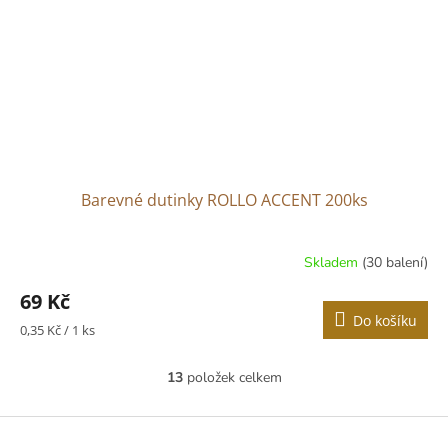
Barevné dutinky ROLLO ACCENT 200ks
Skladem
(30 balení)
Průměrné
hodnocení
69 Kč
produktu
Do košíku
je
Měrná
0,35 Kč / 1 ks
5,0
cena:
z
13
položek celkem
5
O
hvězdiček.
v
l
Z
á
á