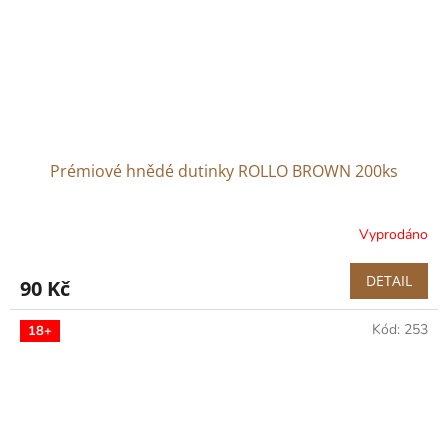
Prémiové hnědé dutinky ROLLO BROWN 200ks
Vyprodáno
Průměrné
hodnocení
produktu
DETAIL
90 Kč
je
5,0
Kód:
253
z
18+
5
hvězdiček.