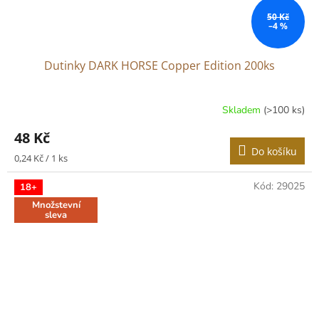
50 Kč
–4 %
Dutinky DARK HORSE Copper Edition 200ks
Skladem
(>100 ks)
48 Kč
Do košíku
Měrná
0,24 Kč / 1 ks
cena:
Kód:
29025
18+
Množstevní
sleva