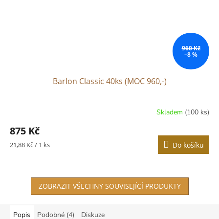
960 Kč
–8 %
Barlon Classic 40ks (MOC 960,-)
Skladem
(100 ks)
Průměrné
hodnocení
875 Kč
produktu
je
Měrná
21,88 Kč / 1 ks
Do košíku
4,3
cena:
z
5
hvězdiček.
ZOBRAZIT VŠECHNY SOUVISEJÍCÍ PRODUKTY
Popis
Podobné (4)
Diskuze