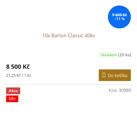
9 600 Kč
–11 %
10x Barlon Classic 40ks
Skladem
(10 ks)
8 500 Kč
Měrná
21,25 Kč / 1 ks
Do košíku
cena:
Kód:
30989
Akce
18+