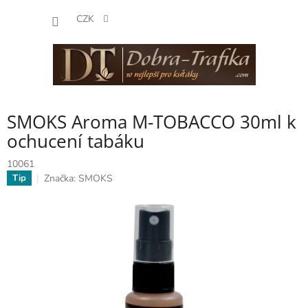
Přejít
NÁKUP
na
CZK
obsah
KOŠÍK
SMOKS Aroma M-TOBACCO 30ml k
ochucení tabáku
10061
Značka:
SMOKS
Tip