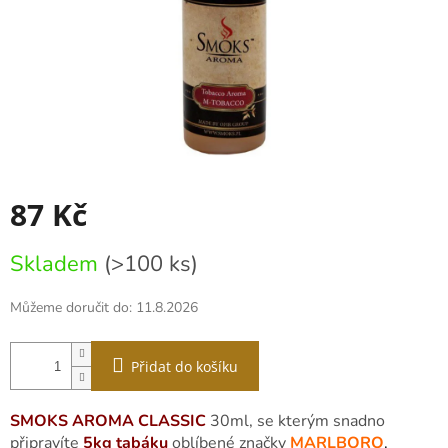
87 Kč
Měrná
Skladem
(>100 ks)
cena:
Můžeme doručit do:
11.8.2026
Přidat do košíku
SMOKS AROMA CLASSIC
30ml, se kterým snadno
připravíte
5kg tabáku
oblíbené značky
MARLBORO
.