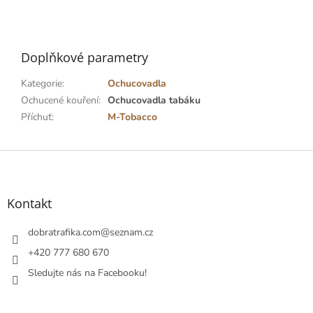
Doplňkové parametry
Kategorie
:
Ochucovadla
Ochucené kouření
:
Ochucovadla tabáku
Příchuť
:
M-Tobacco
Z
á
p
a
Kontakt
t
í
dobratrafika.com
@
seznam.cz
+420 777 680 670
Sledujte nás na Facebooku!