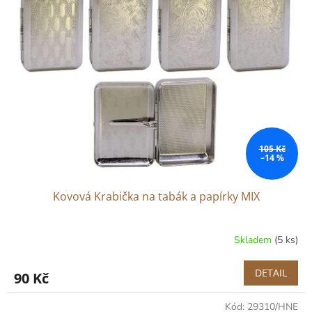
105 Kč
–14 %
Kovová Krabička na tabák a papírky MIX
Skladem
(5 ks)
DETAIL
90 Kč
Kód:
29310/HNE