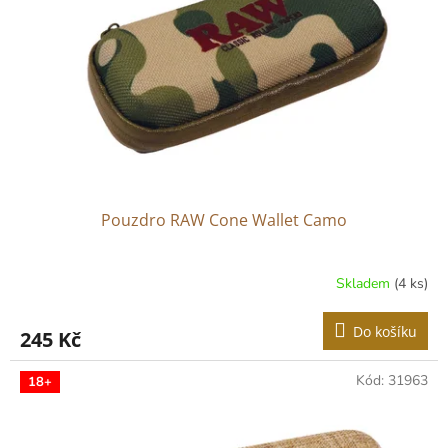
p
r
o
d
u
k
t
ů
Pouzdro RAW Cone Wallet Camo
Skladem
(4 ks)
Do košíku
245 Kč
Kód:
31963
18+