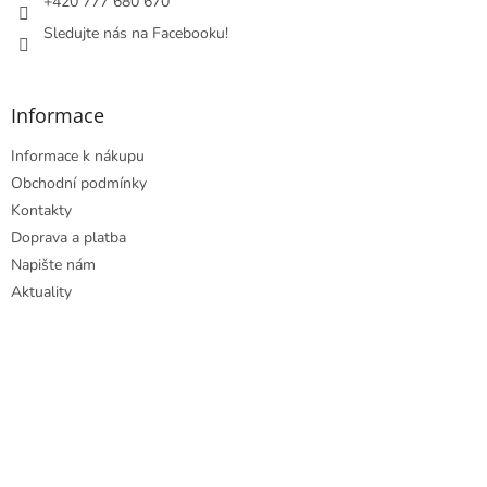
+420 777 680 670
v
Sledujte nás na Facebooku!
k
y
v
ý
Informace
p
i
Informace k nákupu
s
u
Obchodní podmínky
Kontakty
Doprava a platba
Napište nám
Aktuality