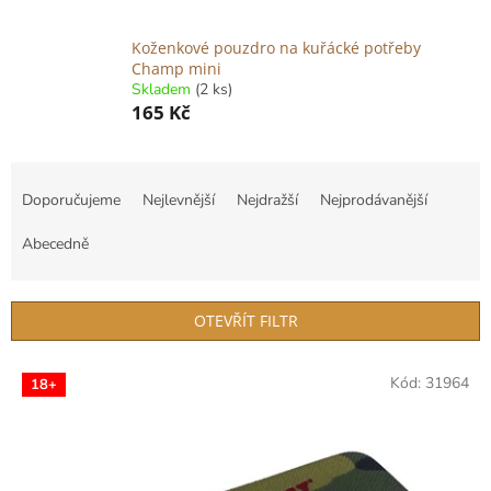
Koženkové pouzdro na kuřácké potřeby
Champ mini
Skladem
(2 ks)
165 Kč
Ř
a
Doporučujeme
Nejlevnější
Nejdražší
Nejprodávanější
z
e
Abecedně
n
í
p
OTEVŘÍT FILTR
r
o
V
Kód:
31964
d
18+
ý
u
p
k
i
t
s
ů