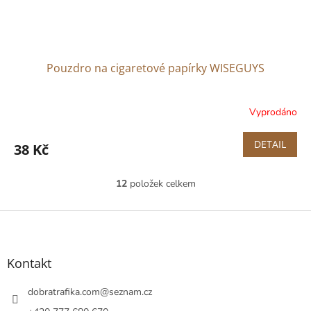
Pouzdro na cigaretové papírky WISEGUYS
Vyprodáno
DETAIL
38 Kč
12
položek celkem
O
v
l
Z
á
á
d
p
a
a
Kontakt
c
t
í
í
dobratrafika.com
@
seznam.cz
p
r