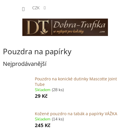
Přejít
NÁKUP
na
CZK
obsah
KOŠÍK
Pouzdra na papírky
Nejprodávanější
Pouzdro na konické dutinky Mascotte Joint
Tube
Skladem
(28 ks)
29 Kč
Kožené pouzdro na tabák a papírky VÁŽKA
Skladem
(14 ks)
245 Kč