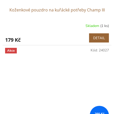
Koženkové pouzdro na kuřácké potřeby Champ III
Skladem
(1 ks)
DETAIL
179 Kč
Kód:
24027
Akce
290 Kč