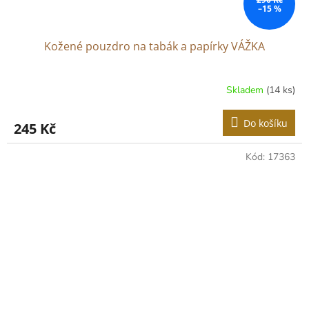
–15 %
Kožené pouzdro na tabák a papírky VÁŽKA
Skladem
(14 ks)
Průměrné
hodnocení
produktu
Do košíku
245 Kč
je
4,5
z
Kód:
17363
5
hvězdiček.