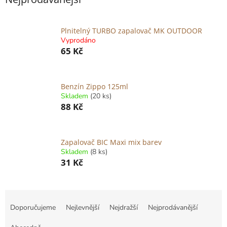
Plnitelný TURBO zapalovač MK OUTDOOR
Vyprodáno
65 Kč
Benzín Zippo 125ml
Skladem
(20 ks)
88 Kč
Zapalovač BIC Maxi mix barev
Skladem
(8 ks)
31 Kč
Ř
a
Doporučujeme
Nejlevnější
Nejdražší
Nejprodávanější
z