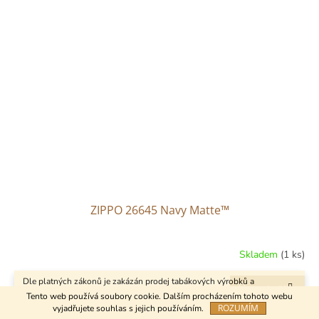
ZIPPO 26645 Navy Matte™
Skladem
(1 ks)
Dle platných zákonů je zakázán prodej tabákových výrobků a
Do košíku
859 Kč
kuřáckých pomůcek osobám mladším 18 let.
Tento web používá soubory cookie. Dalším procházením tohoto webu
ROZUMÍM
vyjadřujete souhlas s jejich používáním.