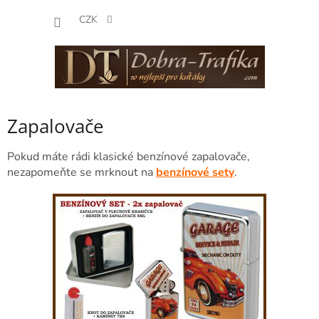
Přejít
NÁKUP
na
CZK
obsah
KOŠÍK
Zapalovače
Pokud máte rádi klasické benzínové zapalovače,
nezapomeňte se mrknout na
benzínové sety
.