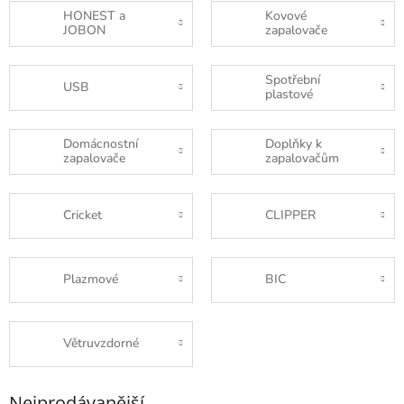
HONEST a
Kovové
JOBON
zapalovače
Spotřební
USB
plastové
Domácnostní
Doplňky k
zapalovače
zapalovačům
Cricket
CLIPPER
Plazmové
BIC
Větruvzdorné
Nejprodávanější