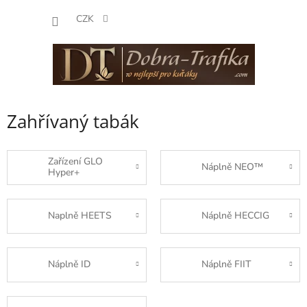
Přejít
NÁKUP
na
CZK
obsah
KOŠÍK
Zahřívaný tabák
Zařízení GLO
Náplně NEO™
Hyper+
Naplně HEETS
Náplně HECCIG
Náplně ID
Náplně FIIT