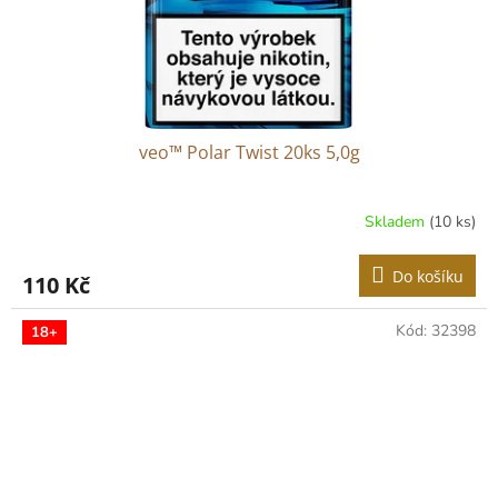
veo™ Polar Twist 20ks 5,0g
Skladem
(10 ks)
Do košíku
110 Kč
Kód:
32398
18+