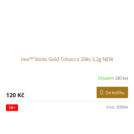
neo™ Sticks Gold Tobacco 20ks 5,2g NEW
Skladem
(30 ks)
Do košíku
120 Kč
Kód:
30994
18+