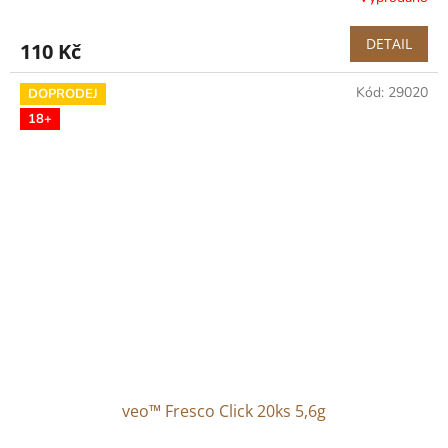
DETAIL
110 Kč
Kód:
29020
DOPRODEJ
18+
veo™ Fresco Click 20ks 5,6g