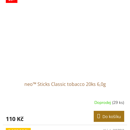
neo™ Sticks Classic tobacco 20ks 6,0g
Doprodej
(29 ks)
Do košíku
110 Kč