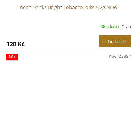
neo™ Sticks Bright Tobacco 20ks 5,2g NEW
Skladem
(20 ks)
Do košíku
120 Kč
Kód:
23897
18+