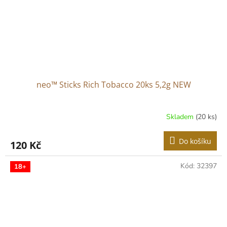
neo™ Sticks Rich Tobacco 20ks 5,2g NEW
Skladem
(20 ks)
Do košíku
120 Kč
Kód:
32397
18+