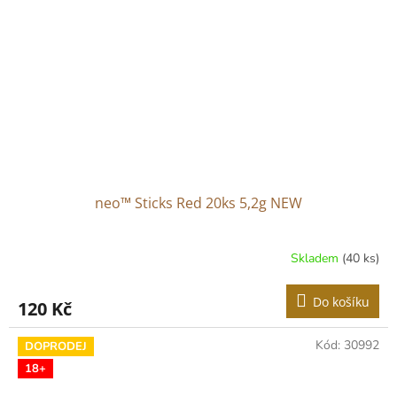
neo™ Sticks Red 20ks 5,2g NEW
Skladem
(40 ks)
Do košíku
120 Kč
Kód:
30992
DOPRODEJ
18+