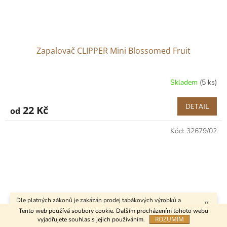
Zapalovač CLIPPER Mini Blossomed Fruit
Skladem
(5 ks)
DETAIL
22 Kč
od
Kód:
32679/02
Dle platných zákonů je zakázán prodej tabákových výrobků a
kuřáckých pomůcek osobám mladším 18 let.
Tento web používá soubory cookie. Dalším procházením tohoto webu
ROZUMÍM
vyjadřujete souhlas s jejich používáním.