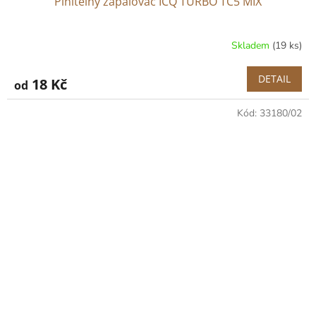
Plnitelný zapalovač ICQ TURBO TC5 MIX
Skladem
(19 ks)
DETAIL
18 Kč
od
Kód:
33180/02