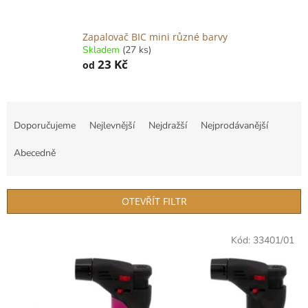
Zapalovač BIC mini různé barvy
Skladem
(27 ks)
23 Kč
od
Ř
a
Doporučujeme
Nejlevnější
Nejdražší
Nejprodávanější
z
e
Abecedně
n
í
p
OTEVŘÍT FILTR
r
o
V
Kód:
33401/01
d
ý
u
p
k
i
t
s
ů