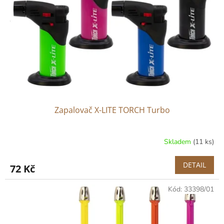
p
r
o
d
u
k
t
ů
Zapalovač X-LITE TORCH Turbo
Skladem
(11 ks)
DETAIL
72 Kč
Kód:
33398/01