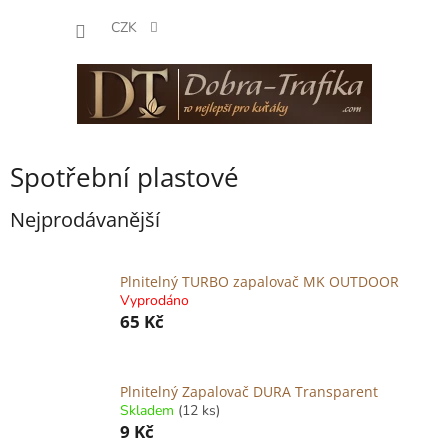
Přejít
NÁKUP
na
CZK
obsah
KOŠÍK
Spotřební plastové
Nejprodávanější
Plnitelný TURBO zapalovač MK OUTDOOR
Vyprodáno
65 Kč
Plnitelný Zapalovač DURA Transparent
Skladem
(12 ks)
9 Kč