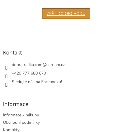
ZPĚT DO OBCHODU
Z
á
p
a
Kontakt
t
í
dobratrafika.com
@
seznam.cz
+420 777 680 670
Sledujte nás na Facebooku!
Informace
Informace k nákupu
Obchodní podmínky
Kontakty