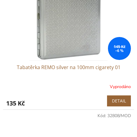
p
r
o
d
u
k
t
ů
145 Kč
–6 %
Tabatěrka REMO silver na 100mm cigarety 01
Vyprodáno
DETAIL
135 Kč
Kód:
32808/MOD