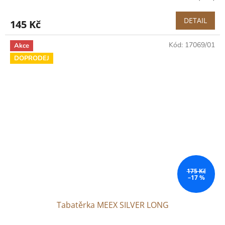
DETAIL
145 Kč
Kód:
17069/01
Akce
DOPRODEJ
175 Kč
–17 %
Tabatěrka MEEX SILVER LONG