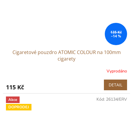
135 Kč
–14 %
Cigaretové pouzdro ATOMIC COLOUR na 100mm
cigarety
Vyprodáno
DETAIL
115 Kč
Kód:
26134/ERV
Akce
DOPRODEJ