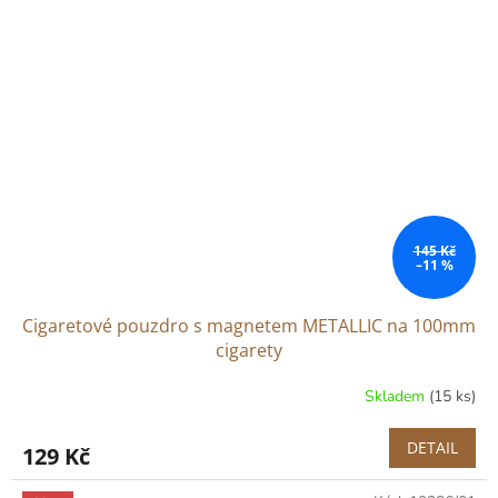
145 Kč
–11 %
Cigaretové pouzdro s magnetem METALLIC na 100mm
cigarety
Skladem
(15 ks)
DETAIL
129 Kč