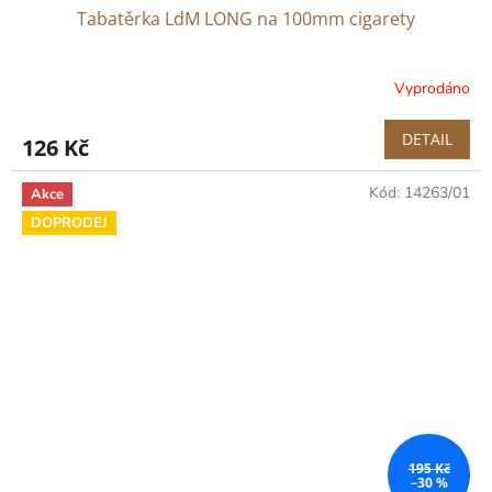
Tabatěrka LdM LONG na 100mm cigarety
Vyprodáno
DETAIL
126 Kč
Kód:
14263/01
Akce
DOPRODEJ
195 Kč
–30 %