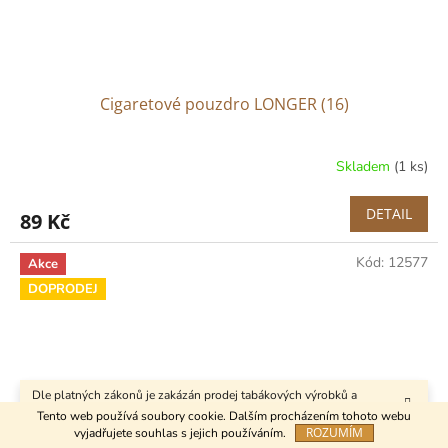
Cigaretové pouzdro LONGER (16)
Skladem
(1 ks)
DETAIL
89 Kč
Kód:
12577
Akce
DOPRODEJ
Dle platných zákonů je zakázán prodej tabákových výrobků a
kuřáckých pomůcek osobám mladším 18 let.
Tento web používá soubory cookie. Dalším procházením tohoto webu
ROZUMÍM
vyjadřujete souhlas s jejich používáním.