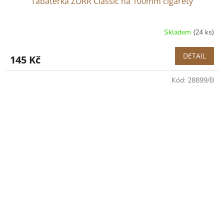
Tabatěrka ZORR Classic na 100mm cigarety
Skladem
(24 ks)
DETAIL
145 Kč
Kód:
28899/B