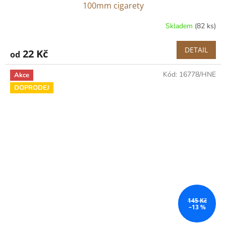
100mm cigarety
Skladem
(82 ks)
DETAIL
22 Kč
od
Kód:
16778/HNE
Akce
DOPRODEJ
145 Kč
–13 %