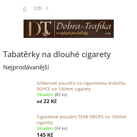
Přejít
NÁKUP
na
CZK
obsah
KOŠÍK
Tabatěrky na dlouhé cigarety
Nejprodávanější
Silikonové pouzdro na cigaretovou krabičku
ROYCE na 100mm cigarety
Skladem
(82 ks)
22 Kč
od
Cigaretové pouzdro TEAR DROPS na 100mm
cigarety
Skladem
(24 ks)
145 Kč