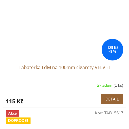
125 Kč
–8 %
Tabatěrka LdM na 100mm cigarety VELVET
Skladem
(1 ks)
DETAIL
115 Kč
Kód:
TAB15617
Akce
DOPRODEJ