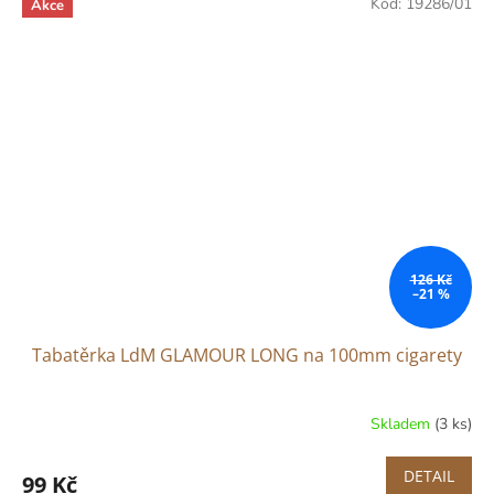
Kód:
19286/01
Akce
126 Kč
–21 %
Tabatěrka LdM GLAMOUR LONG na 100mm cigarety
Skladem
(3 ks)
DETAIL
99 Kč