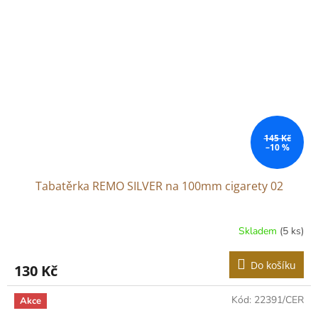
145 Kč
–10 %
Tabatěrka REMO SILVER na 100mm cigarety 02
Skladem
(5 ks)
Do košíku
130 Kč
Kód:
22391/CER
Akce