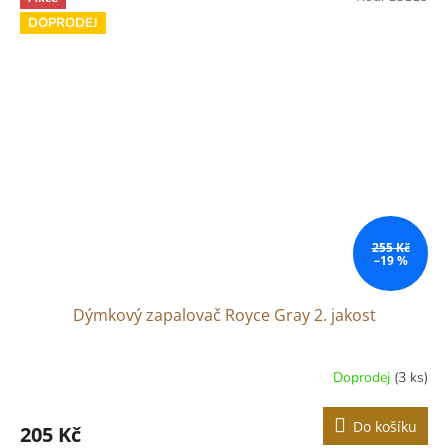
5
DOPRODEJ
hvězdiček.
255 Kč
–19 %
Dýmkový zapalovač Royce Gray 2. jakost
Doprodej
(3 ks)
Do košíku
205 Kč