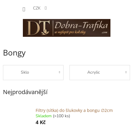
Přejít
NÁKUP
na
CZK
obsah
KOŠÍK
Bongy
Sklo
Acrylic
Nejprodávanější
Filtry (sítka) do šlukovky a bongu ∅2cm
Skladem
(>100 ks)
4 Kč