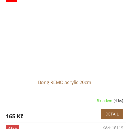
Bong REMO acrylic 20cm
Skladem
(4 ks)
Průměrné
hodnocení
produktu
DETAIL
165 Kč
je
5,0
Kód:
18119
z
Akce