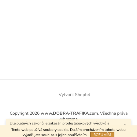
Vytvořil Shoptet
Copyright 2026
www.DOBRA-TRAFIKA.com
. Všechna práva
vyhrazena.
Dle platných zákonů je zakázán prodej tabákových výrobků a
kuřáckých pomůcek osobám mladším 18 let.
Tento web používá soubory cookie. Dalším procházením tohoto webu
ROZUMÍM
vyjadřujete souhlas s jejich používáním.
Používáme
ověření věku Adulto