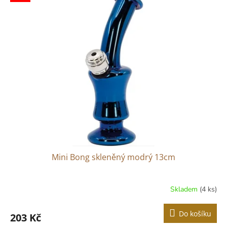
ý
u
p
k
i
t
s
ů
p
r
o
d
u
k
t
ů
Mini Bong skleněný modrý 13cm
Skladem
(4 ks)
Do košíku
203 Kč