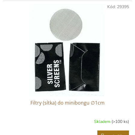
Kód:
29395
Filtry (sítka) do minibongu ∅1cm
Skladem
(>100 ks)