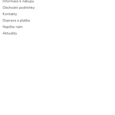
Informace k nákupu
s
u
Obchodní podmínky
Kontakty
Doprava a platba
Napište nám
Aktuality