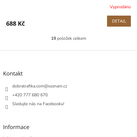
Vyprodáno
DETAIL
688 Kč
19
položek celkem
O
v
l
Z
á
á
d
p
a
a
Kontakt
c
t
í
í
dobratrafika.com
@
seznam.cz
p
r
+420 777 680 670
v
Sledujte nás na Facebooku!
k
y
v
ý
Informace
p
i