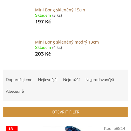
Mini Bong skleněný 15cm
Skladem
(3 ks)
197 Kč
Mini Bong skleněný modrý 13cm
Skladem
(4 ks)
203 Kč
Ř
a
Doporučujeme
Nejlevnější
Nejdražší
Nejprodávanější
z
e
Abecedně
n
í
p
OTEVŘÍT FILTR
r
o
V
Kód:
58814
d
18+