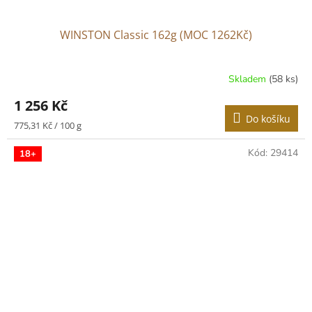
WINSTON Classic 162g (MOC 1262Kč)
Skladem
(58 ks)
1 256 Kč
Do košíku
Měrná
775,31 Kč / 100 g
cena:
Kód:
29414
18+