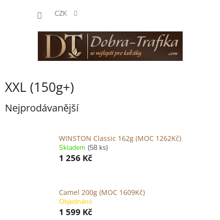
Přejít
NÁKUP
na
CZK
obsah
KOŠÍK
XXL (150g+)
Nejprodávanější
WINSTON Classic 162g (MOC 1262Kč)
Skladem
(58 ks)
1 256 Kč
Camel 200g (MOC 1609Kč)
Objednáno
1 599 Kč