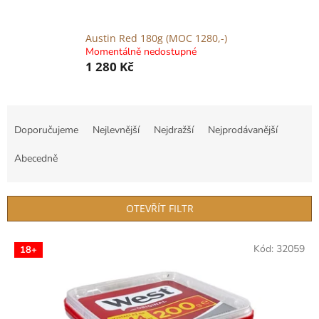
Austin Red 180g (MOC 1280,-)
Momentálně nedostupné
1 280 Kč
Ř
a
Doporučujeme
Nejlevnější
Nejdražší
Nejprodávanější
z
e
Abecedně
n
í
p
OTEVŘÍT FILTR
r
o
V
Kód:
32059
d
18+
ý
u
p
k
i
t
s
ů