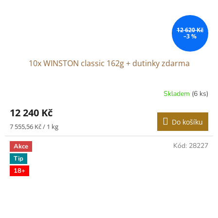
12 620 Kč
–3 %
10x WINSTON classic 162g + dutinky zdarma
Skladem
(6 ks)
12 240 Kč
Do košíku
Měrná
7 555,56 Kč / 1 kg
cena:
Kód:
28227
Akce
Tip
18+