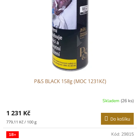
P&S BLACK 158g (MOC 1231Kč)
Skladem
(26 ks)
1 231 Kč
Do košíku
Měrná
779,11 Kč / 100 g
cena:
Kód:
29815
18+