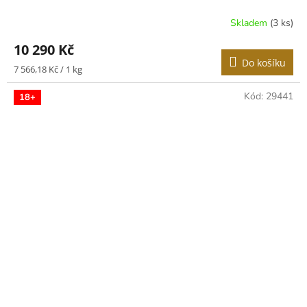
Skladem
(3 ks)
10 290 Kč
Do košíku
Měrná
7 566,18 Kč / 1 kg
cena:
Kód:
29441
18+