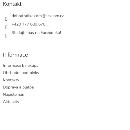
a
a
Kontakt
c
t
í
í
dobratrafika.com
@
seznam.cz
p
r
+420 777 680 670
v
Sledujte nás na Facebooku!
k
y
v
ý
Informace
p
i
Informace k nákupu
s
u
Obchodní podmínky
Kontakty
Doprava a platba
Napište nám
Aktuality