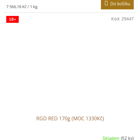
Do košíku
Měrná
7 566,18 Kč / 1 kg
cena:
Kód:
29447
18+
RGD RED 170g (MOC 1330Kč)
Skladem
(52 ks)
Průměrné