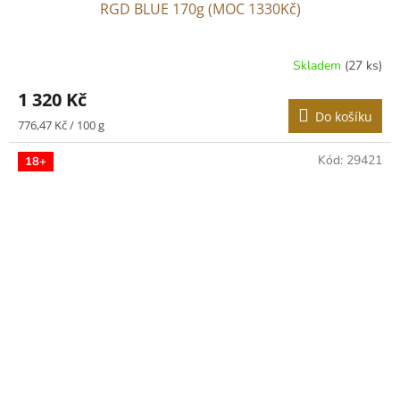
RGD BLUE 170g (MOC 1330Kč)
Skladem
(27 ks)
Průměrné
hodnocení
1 320 Kč
produktu
Do košíku
je
Měrná
776,47 Kč / 100 g
4,0
cena:
z
Kód:
29421
18+
5
hvězdiček.