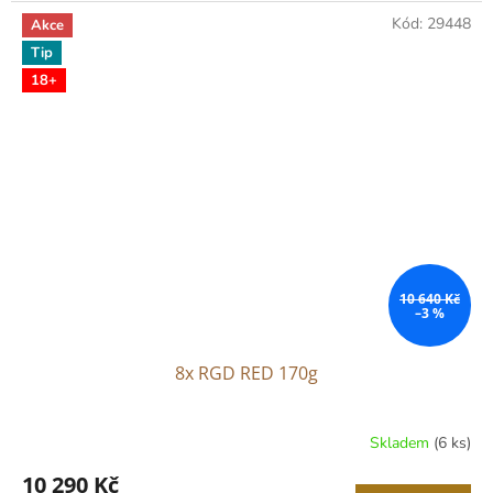
z
Kód:
29448
Akce
5
Tip
hvězdiček.
18+
10 640 Kč
–3 %
8x RGD RED 170g
Skladem
(6 ks)
10 290 Kč