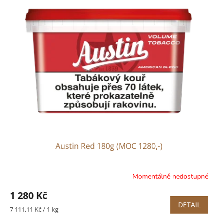
Austin Red 180g (MOC 1280,-)
Momentálně nedostupné
Průměrné
hodnocení
1 280 Kč
produktu
DETAIL
je
Měrná
7 111,11 Kč / 1 kg
5,0
cena: