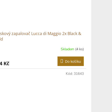
skový zapalovač Lucca di Maggio 2x Black &
ld
Skladem
(4 ks)
Do košíku
4 Kč
Kód:
31643