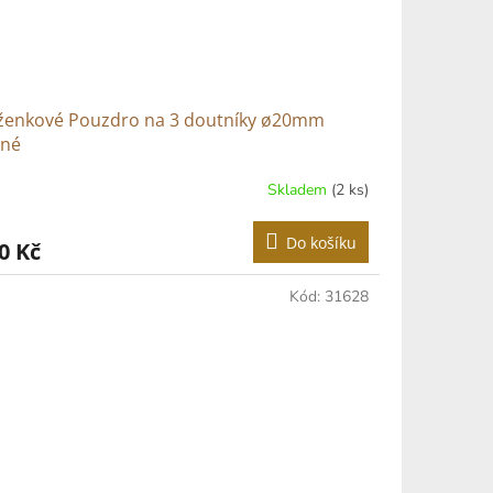
ženkové Pouzdro na 3 doutníky ø20mm
rné
Skladem
(2 ks)
Do košíku
0 Kč
Kód:
31628