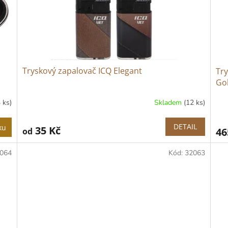
Tryskový zapalovač ICQ Elegant
Try
Go
3 ks)
Skladem
(12 ks)
DETAIL
ku
35 Kč
46
od
064
Kód:
32063