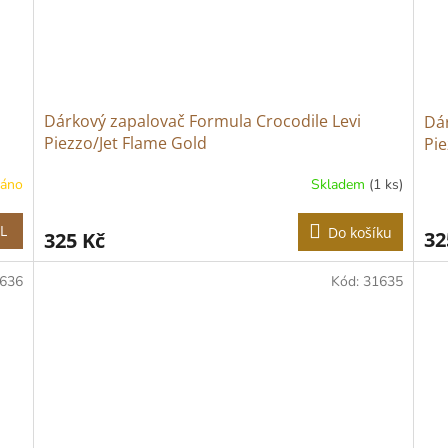
Dárkový zapalovač Formula Crocodile Levi
Dár
Piezzo/Jet Flame Gold
Pie
náno
Skladem
(1 ks)
L
Do košíku
32
325 Kč
636
Kód:
31635