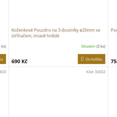
Koženkové Pouzdro na 3 doutníky ø20mm se
Po
střihačem, tmavě hnědé
2 ks)
Skladem
(2 ks)
ku
Do košíku
690 Kč
75
633
Kód:
31632