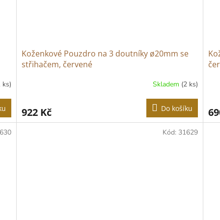
Koženkové Pouzdro na 3 doutníky ø20mm se
Ko
střihačem, červené
če
1 ks)
Skladem
(2 ks)
ku
Do košíku
922 Kč
69
630
Kód:
31629