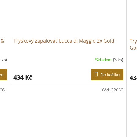
 &
Tryskový zapalovač Lucca di Maggio 2x Gold
Try
Go
4 ks)
Skladem
(3 ks)
ku
Do košíku
434 Kč
43
061
Kód:
32060