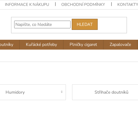
INFORMACE K NÁKUPU
OBCHODNÍ PODMÍNKY
KONTAKT
HLEDAT
outníky
Kuřácké potřeby
Plničky cigaret
Zapalovače
Humidory
Střihače doutníků