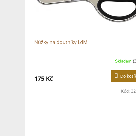
o
d
u
k
t
ů
Nůžky na doutníky LdM
Skladem
(
Do koší
175 Kč
Kód:
32