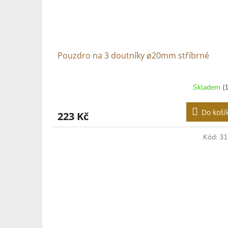
Pouzdro na 3 doutníky ø20mm stříbrné
Skladem
(
Do koší
223 Kč
Kód:
31