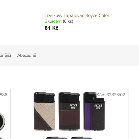
Tryskový zapalovač Royce Color
Skladem
(6 ks)
81 Kč
anější
Abecedně
886
Kód:
32823/02