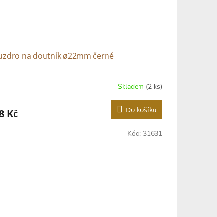
uzdro na doutník ø22mm černé
Skladem
(2 ks)
Do košíku
8 Kč
Kód:
31631