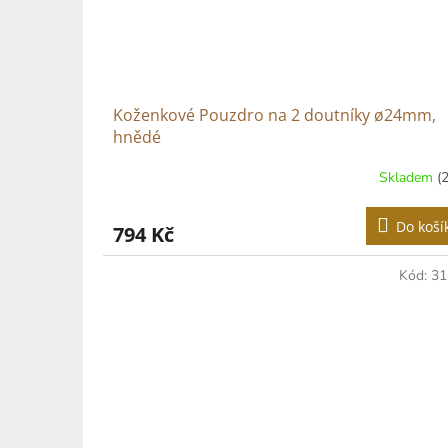
Koženkové Pouzdro na 2 doutníky ø24mm,
hnědé
Skladem
(
Do koší
794 Kč
Kód:
31