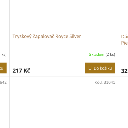
Tryskový Zapalovač Royce Silver
Dár
Pie
2 ks)
Skladem
(2 ks)
ku
Do košíku
217 Kč
32
642
Kód:
31641