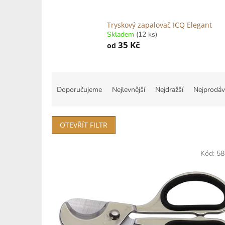
Tryskový zapalovač ICQ Elegant
Skladem
(12 ks)
35 Kč
od
Ř
a
Doporučujeme
Nejlevnější
Nejdražší
Nejprodáv
z
e
n
OTEVŘÍT FILTR
í
p
V
r
Kód:
58
ý
o
p
d
i
u
s
k
p
t
r
ů