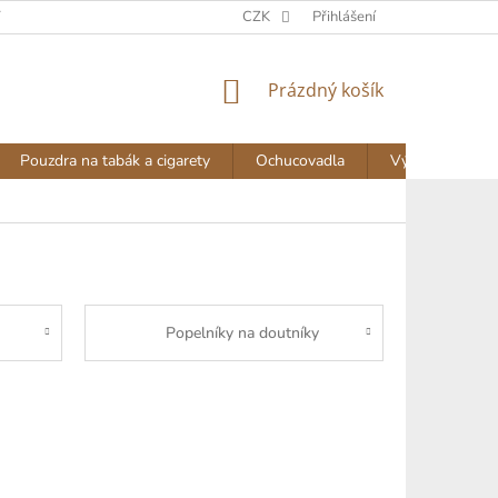
Y
DOPRAVA A PLATBA
NAPIŠTE NÁM
CZK
Přihlášení
AKTUALITY
NÁKUPNÍ
Prázdný košík
KOŠÍK
Pouzdra na tabák a cigarety
Ochucovadla
Výprodej
Popelníky na doutníky