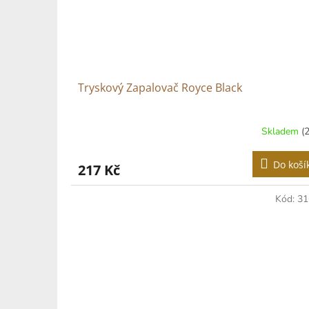
Tryskový Zapalovač Royce Black
Skladem
(
Do koší
217 Kč
Kód:
31