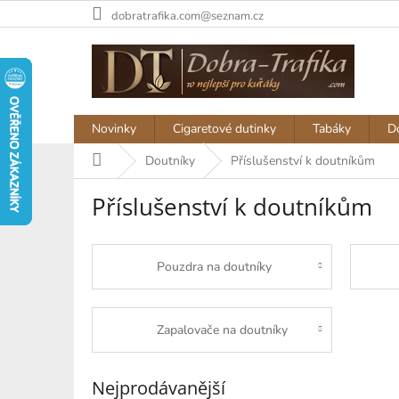
Přejít
dobratrafika.com@seznam.cz
na
obsah
Novinky
Cigaretové dutinky
Tabáky
D
Domů
Doutníky
Příslušenství k doutníkům
Příslušenství k doutníkům
Pouzdra na doutníky
Zapalovače na doutníky
Nejprodávanější