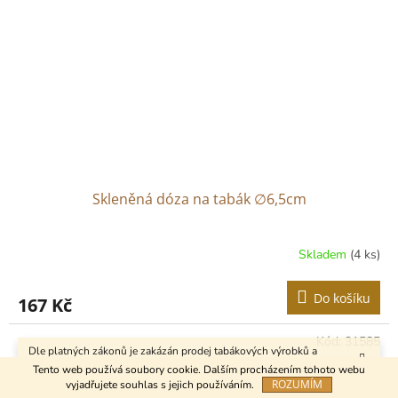
Skleněná dóza na tabák ∅6,5cm
Skladem
(4 ks)
Do košíku
167 Kč
Kód:
31585
Dle platných zákonů je zakázán prodej tabákových výrobků a
kuřáckých pomůcek osobám mladším 18 let.
Tento web používá soubory cookie. Dalším procházením tohoto webu
ROZUMÍM
vyjadřujete souhlas s jejich používáním.