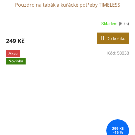
Pouzdro na tabák a kuřácké potřeby TIMELESS
Skladem
(6 ks)
Do košíku
249 Kč
Kód:
58838
Akce
Novinka
299 Kč
–16 %