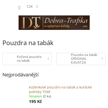
Přejít
NÁKUP
na
CZK
obsah
KOŠÍK
Pouzdra na tabák
Pouzdra na tabák
Kožená pouzdra
ORIGINAL
na tabák
KAVATZA
Nejprodávanější
Koženkové pouzdro na tabák a kuřácké
potřeby TFAR
Skladem
(2 ks)
195 Kč