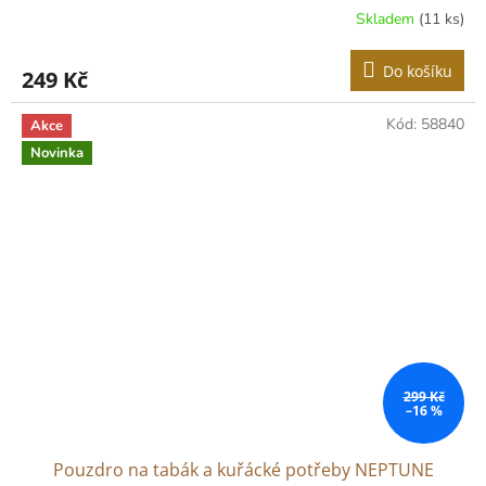
Skladem
(11 ks)
Do košíku
249 Kč
Kód:
58840
Akce
Novinka
299 Kč
–16 %
Pouzdro na tabák a kuřácké potřeby NEPTUNE