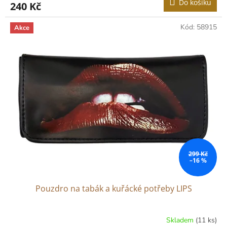
Do košíku
240 Kč
Kód:
58915
Akce
299 Kč
–16 %
Pouzdro na tabák a kuřácké potřeby LIPS
Skladem
(11 ks)