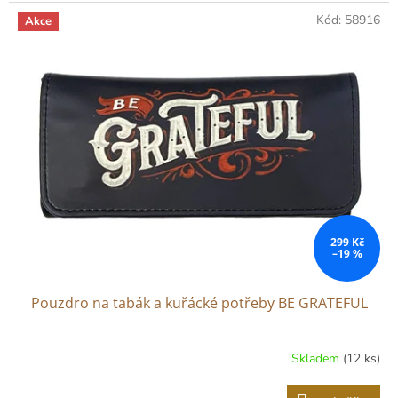
Kód:
58916
Akce
299 Kč
–19 %
Pouzdro na tabák a kuřácké potřeby BE GRATEFUL
Skladem
(12 ks)