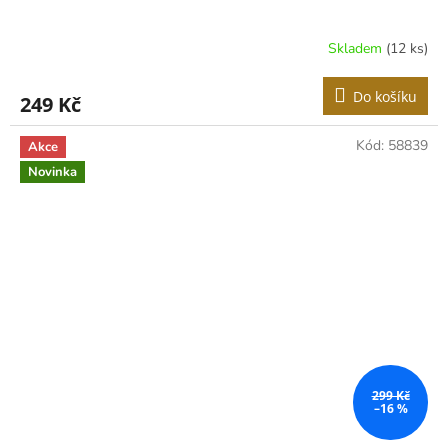
Skladem
(12 ks)
Do košíku
249 Kč
Kód:
58839
Akce
Novinka
299 Kč
–16 %