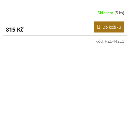
Skladem
(5 ks)
Do košíku
815 Kč
Kód:
PZD44211