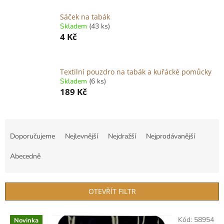
Sáček na tabák
Skladem
(43 ks)
4 Kč
Textilní pouzdro na tabák a kuřácké pomůcky
Skladem
(6 ks)
189 Kč
Ř
a
Doporučujeme
Nejlevnější
Nejdražší
Nejprodávanější
z
e
Abecedně
n
í
p
OTEVŘÍT FILTR
r
o
V
Kód:
58954
d
Novinka