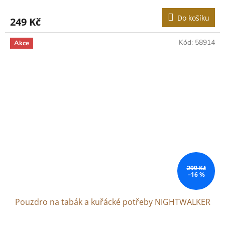
Do košíku
249 Kč
Kód:
58914
Akce
299 Kč
–16 %
Pouzdro na tabák a kuřácké potřeby NIGHTWALKER