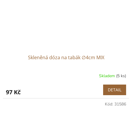
Skleněná dóza na tabák ∅4cm MIX
Skladem
(5 ks)
DETAIL
97 Kč
Kód:
31586