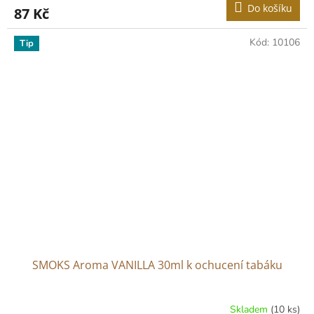
Do košíku
87 Kč
Kód:
10106
Tip
SMOKS Aroma VANILLA 30ml k ochucení tabáku
Skladem
(10 ks)
Průměrné