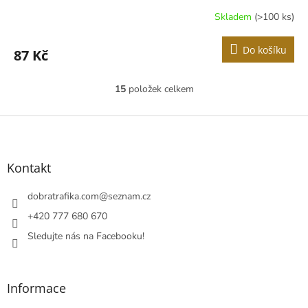
Skladem
(>100 ks)
Do košíku
87 Kč
15
položek celkem
O
v
l
Z
á
á
d
p
a
a
Kontakt
c
t
í
í
dobratrafika.com
@
seznam.cz
p
r
+420 777 680 670
v
Sledujte nás na Facebooku!
k
y
v
ý
Informace
p
i