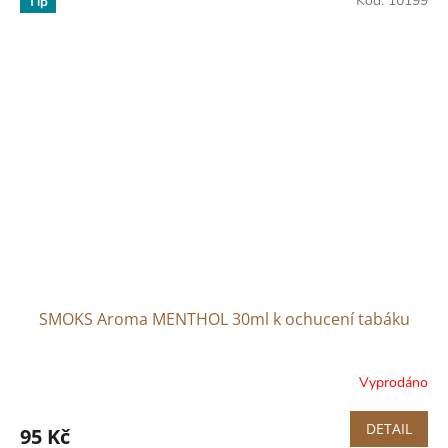
Kód:
10199
Tip
SMOKS Aroma MENTHOL 30ml k ochucení tabáku
Vyprodáno
Průměrné
hodnocení
produktu
DETAIL
95 Kč
je