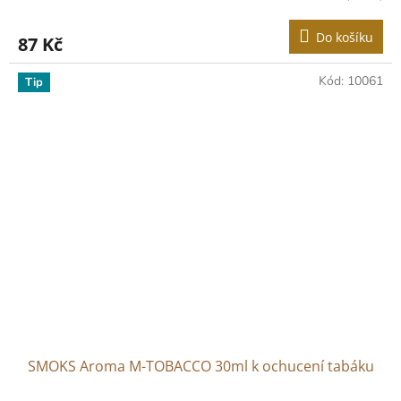
hodnocení
produktu
Do košíku
87 Kč
je
5,0
z
Kód:
10061
Tip
5
hvězdiček.
SMOKS Aroma M-TOBACCO 30ml k ochucení tabáku