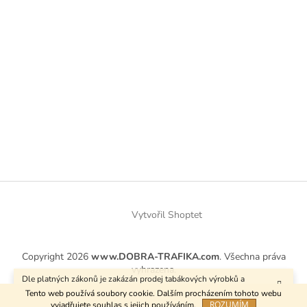
Vytvořil Shoptet
Copyright 2026
www.DOBRA-TRAFIKA.com
. Všechna práva
vyhrazena.
Dle platných zákonů je zakázán prodej tabákových výrobků a
kuřáckých pomůcek osobám mladším 18 let.
Tento web používá soubory cookie. Dalším procházením tohoto webu
ROZUMÍM
vyjadřujete souhlas s jejich používáním.