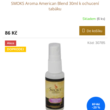
SMOKS Aroma American Blend 30ml k ochucení
tabáku
Skladem
(6 ks)
Do košíku
86 Kč
Kód:
30785
Akce
DOPRODEJ
87 Kč
–20 %