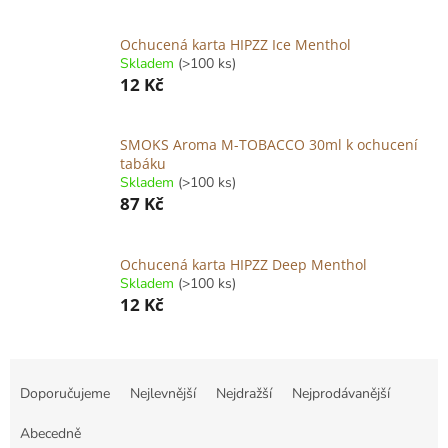
Ochucená karta HIPZZ Ice Menthol
Skladem
(>100 ks)
12 Kč
SMOKS Aroma M-TOBACCO 30ml k ochucení
tabáku
Skladem
(>100 ks)
87 Kč
Ochucená karta HIPZZ Deep Menthol
Skladem
(>100 ks)
12 Kč
Ř
a
Doporučujeme
Nejlevnější
Nejdražší
Nejprodávanější
z
e
Abecedně