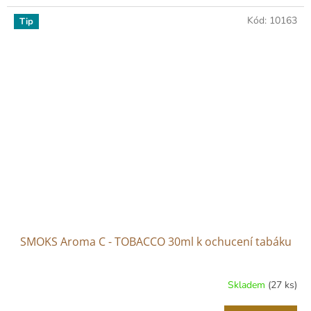
5,0
Kód:
10163
z
Tip
5
hvězdiček.
SMOKS Aroma C - TOBACCO 30ml k ochucení tabáku
Skladem
(27 ks)