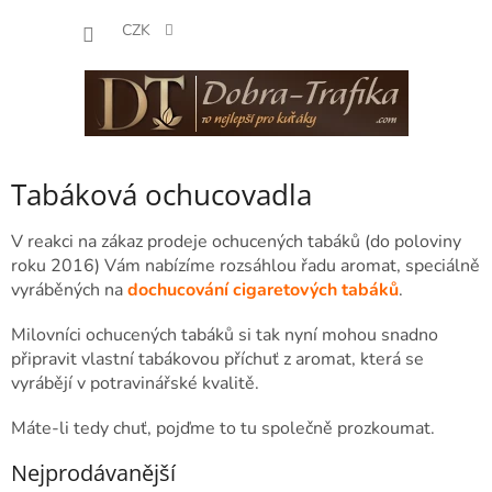
Přejít
NÁKUP
na
CZK
obsah
KOŠÍK
Tabáková ochucovadla
V reakci na zákaz prodeje ochucených tabáků (do poloviny
roku 2016) Vám nabízíme rozsáhlou řadu aromat, speciálně
vyráběných na
dochucování cigaretových tabáků
.
Milovníci ochucených tabáků si tak nyní mohou snadno
připravit vlastní tabákovou příchuť z aromat, která se
vyrábějí v potravinářské kvalitě.
Máte-li tedy chuť, pojďme to tu společně prozkoumat.
Nejprodávanější