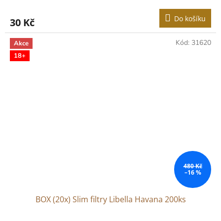
Do košíku
30 Kč
Kód:
31620
Akce
18+
480 Kč
–16 %
BOX (20x) Slim filtry Libella Havana 200ks