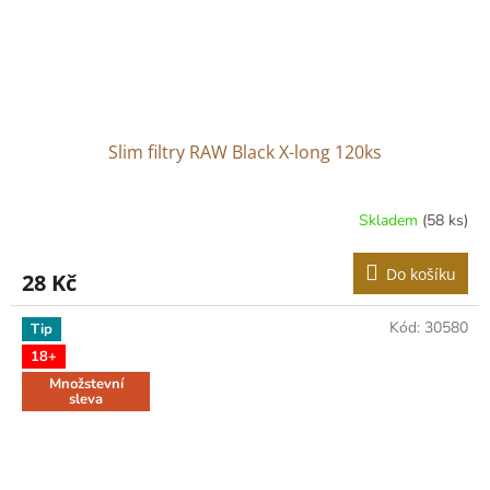
Slim filtry RAW Black X-long 120ks
Skladem
(58 ks)
Do košíku
28 Kč
Kód:
30580
Tip
18+
Množstevní
sleva