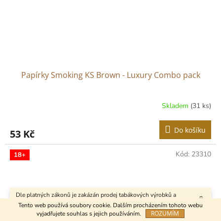
Papírky Smoking KS Brown - Luxury Combo pack
Skladem
(31 ks)
Do košíku
53 Kč
Kód:
23310
18+
Dle platných zákonů je zakázán prodej tabákových výrobků a
kuřáckých pomůcek osobám mladším 18 let.
Tento web používá soubory cookie. Dalším procházením tohoto webu
ROZUMÍM
vyjadřujete souhlas s jejich používáním.