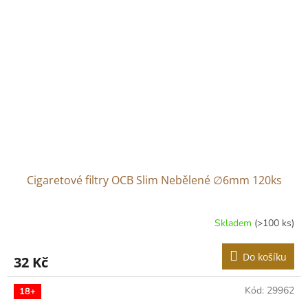
Cigaretové filtry OCB Slim Nebělené ∅6mm 120ks
Skladem
(>100 ks)
Do košíku
32 Kč
Kód:
29962
18+