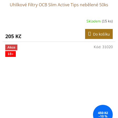
Uhlíkové Filtry OCB Slim Active Tips nebělené 50ks
Skladem
(15 ks)
Do košíku
205 Kč
Kód:
31020
Akce
18+
450 Kč
–10 %