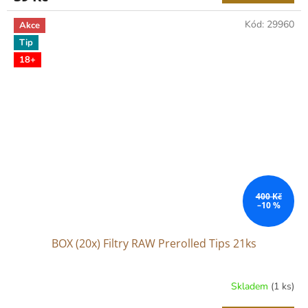
Kód:
29960
Akce
Tip
18+
400 Kč
–10 %
BOX (20x) Filtry RAW Prerolled Tips 21ks
Skladem
(1 ks)