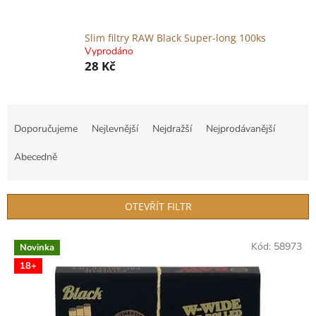
Slim filtry RAW Black Super-long 100ks
Vyprodáno
28 Kč
Ř
a
Doporučujeme
Nejlevnější
Nejdražší
Nejprodávanější
z
e
Abecedně
n
í
p
OTEVŘÍT FILTR
r
o
V
Kód:
58973
d
Novinka
ý
u
18+
p
k
i
t
s
ů