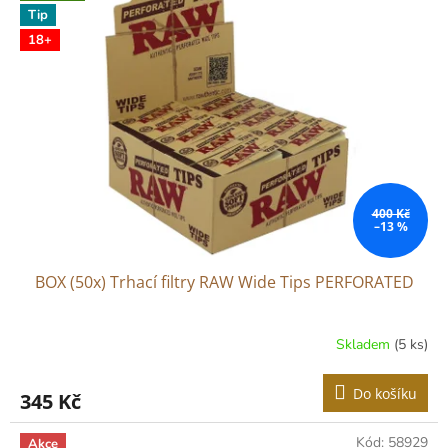
Tip
18+
400 Kč
–13 %
BOX (50x) Trhací filtry RAW Wide Tips PERFORATED
Skladem
(5 ks)
Do košíku
345 Kč
Kód:
58929
Akce