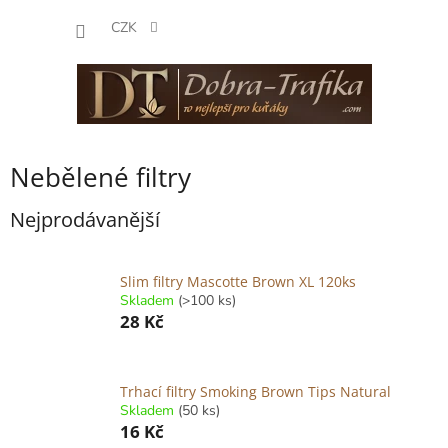
Přejít
NÁKUP
na
CZK
obsah
KOŠÍK
Nebělené filtry
Nejprodávanější
Slim filtry Mascotte Brown XL 120ks
Skladem
(>100 ks)
28 Kč
Trhací filtry Smoking Brown Tips Natural
Skladem
(50 ks)
16 Kč