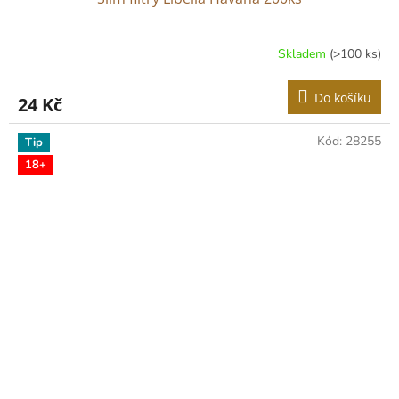
Skladem
(>100 ks)
Do košíku
24 Kč
Kód:
28255
Tip
18+