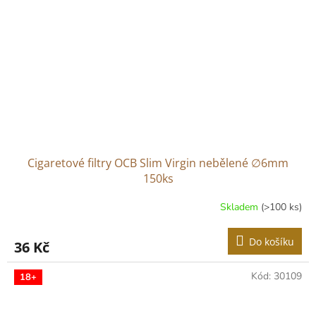
Cigaretové filtry OCB Slim Virgin nebělené ∅6mm
150ks
Skladem
(>100 ks)
Do košíku
36 Kč
Kód:
30109
18+