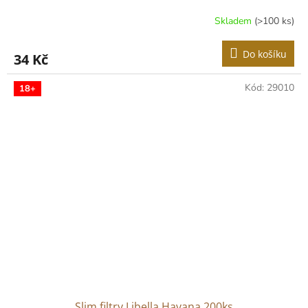
Skladem
(>100 ks)
Do košíku
34 Kč
Kód:
29010
18+
Slim filtry Libella Havana 200ks