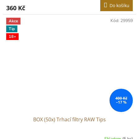
Do košíku
360 Kč
Kód:
29959
Akce
Tip
18+
400 Kč
–17 %
BOX (50x) Trhací filtry RAW Tips
Skladem
(5 ks)