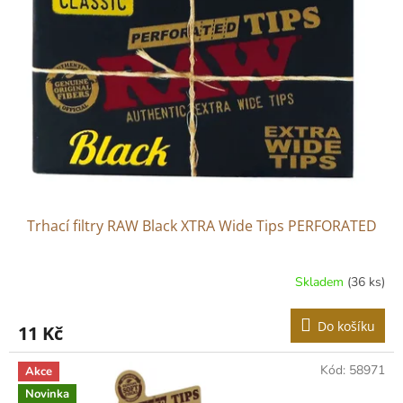
Trhací filtry RAW Black XTRA Wide Tips PERFORATED
Skladem
(36 ks)
Do košíku
11 Kč
Kód:
58971
Akce
Novinka