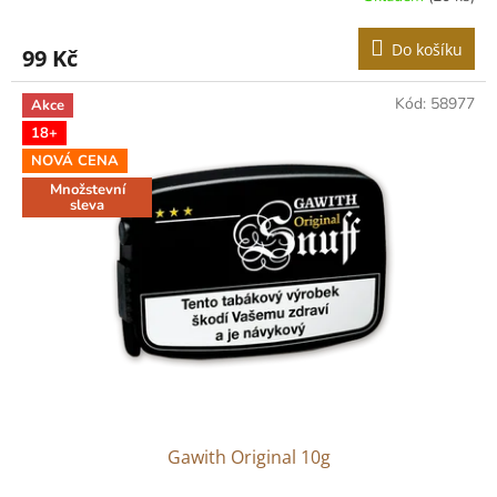
Do košíku
99 Kč
Kód:
58977
Akce
18+
NOVÁ CENA
Množstevní
sleva
Gawith Original 10g