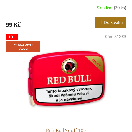
Skladem
(20 ks)
Do košíku
99 Kč
Kód:
31363
18+
Množstevní
sleva
Red Bull Snuff 10g