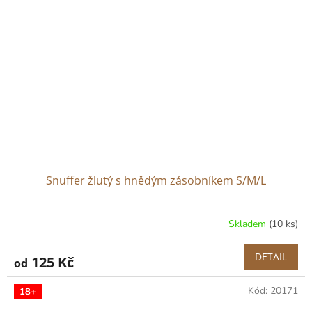
Snuffer žlutý s hnědým zásobníkem S/M/L
Skladem
(10 ks)
DETAIL
125 Kč
od
Kód:
20171
18+