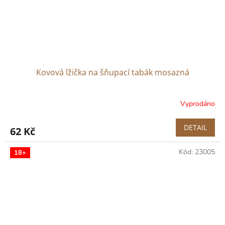
Kovová lžička na šňupací tabák mosazná
Vyprodáno
DETAIL
62 Kč
Kód:
23005
18+