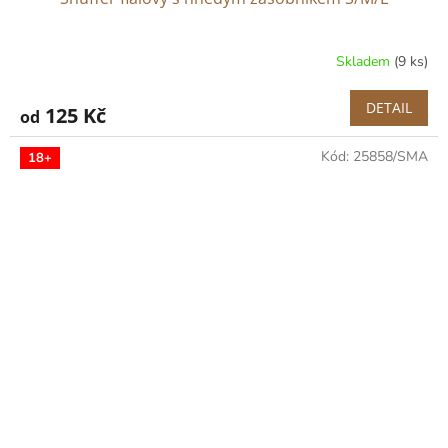
Skladem
(9 ks)
DETAIL
125 Kč
od
Kód:
25858/SMA
18+