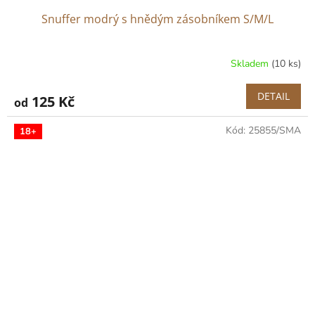
Snuffer modrý s hnědým zásobníkem S/M/L
Skladem
(10 ks)
DETAIL
125 Kč
od
Kód:
25855/SMA
18+