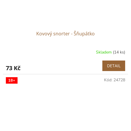
Kovový snorter - Šňupátko
Skladem
(14 ks)
DETAIL
73 Kč
Kód:
24728
18+