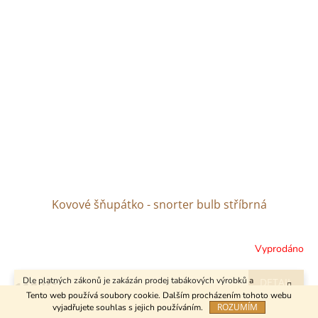
Kovové šňupátko - snorter bulb stříbrná
Vyprodáno
Dle platných zákonů je zakázán prodej tabákových výrobků a
DETAIL
110 Kč
kuřáckých pomůcek osobám mladším 18 let.
Tento web používá soubory cookie. Dalším procházením tohoto webu
ROZUMÍM
vyjadřujete souhlas s jejich používáním.
Kód:
20084/SMA
18+