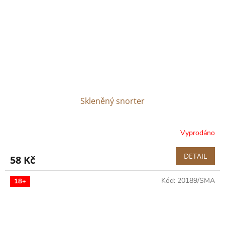
Skleněný snorter
Vyprodáno
DETAIL
58 Kč
Kód:
20189/SMA
18+