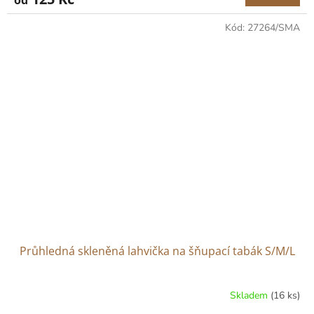
od
Kód:
27264/SMA
Průhledná skleněná lahvička na šňupací tabák S/M/L
Skladem
(16 ks)