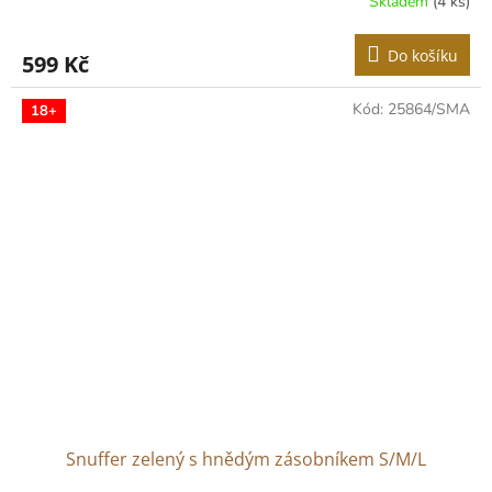
Skladem
(4 ks)
Do košíku
599 Kč
Kód:
25864/SMA
18+
Snuffer zelený s hnědým zásobníkem S/M/L