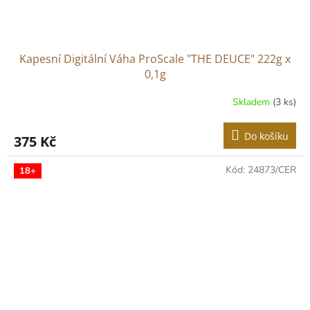
Kapesní Digitální Váha ProScale "THE DEUCE" 222g x
0,1g
Skladem
(3 ks)
Do košíku
375 Kč
Kód:
24873/CER
18+