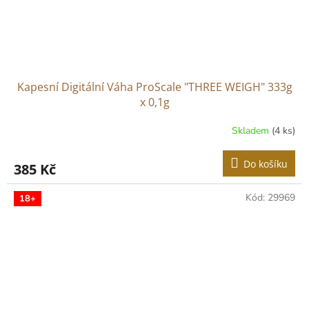
Kapesní Digitální Váha ProScale "THREE WEIGH" 333g
x 0,1g
Skladem
(4 ks)
Do košíku
385 Kč
Kód:
29969
18+