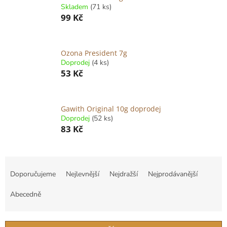
Skladem
(71 ks)
99 Kč
Ozona President 7g
Doprodej
(4 ks)
53 Kč
Gawith Original 10g doprodej
Doprodej
(52 ks)
83 Kč
Ř
a
Doporučujeme
Nejlevnější
Nejdražší
Nejprodávanější
z
e
Abecedně
n
í