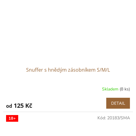
Snuffer s hnědým zásobníkem S/M/L
Skladem
(8 ks)
DETAIL
125 Kč
od
Kód:
20183/SMA
18+