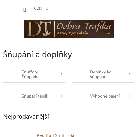
Přejít
NÁKUP
na
CZK
obsah
KOŠÍK
Šňupání a doplňky
Snuffery -
Doplňky ke
Šňupátka
šňupání
Šňupací tabák
Výhodné balení
Nejprodávanější
Red Bull Snuff 10g