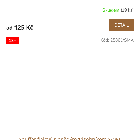
Skladem
(19 ks)
DETAIL
125 Kč
od
Kód:
25861/SMA
18+
Snuffer fialový s hnědým zásobníkem S/M/L