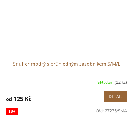
Snuffer modrý s průhledným zásobníkem S/M/L
Skladem
(12 ks)
DETAIL
125 Kč
od
Kód:
27276/SMA
18+