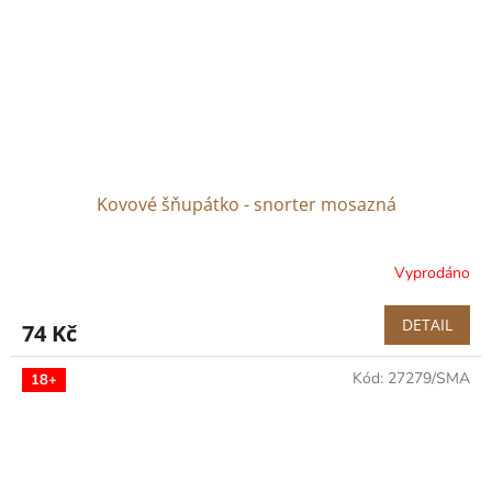
Kovové šňupátko - snorter mosazná
Vyprodáno
DETAIL
74 Kč
Kód:
27279/SMA
18+