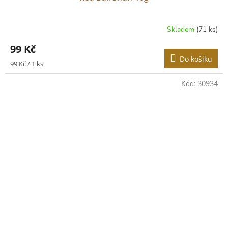
Skladem
(71 ks)
99 Kč
Do košíku
Měrná
99 Kč / 1 ks
cena:
Kód:
30934