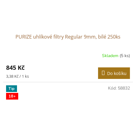
PURIZE uhlíkové filtry Regular 9mm, bílé 250ks
Skladem
(5 ks)
845 Kč
Do košíku
Měrná
3,38 Kč / 1 ks
cena:
Kód:
58832
Tip
18+