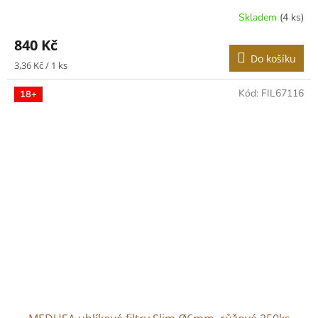
Skladem
(4 ks)
840 Kč
Do košíku
Měrná
3,36 Kč / 1 ks
cena:
Kód:
FIL67116
18+