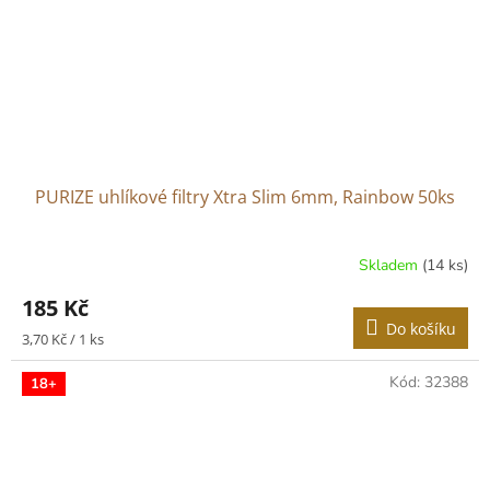
PURIZE uhlíkové filtry Xtra Slim 6mm, Rainbow 50ks
Skladem
(14 ks)
Průměrné
hodnocení
185 Kč
produktu
Do košíku
je
Měrná
3,70 Kč / 1 ks
5,0
cena:
z
Kód:
32388
18+
5
hvězdiček.