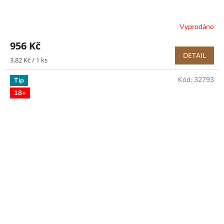
Vyprodáno
956 Kč
DETAIL
Měrná
3,82 Kč / 1 ks
cena:
Kód:
32793
Tip
18+