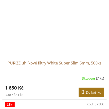
PURIZE uhlíkové filtry White Super Slim 5mm, 500ks
Skladem
(7 ks)
1 650 Kč
Do košíku
Měrná
3,30 Kč / 1 ks
cena:
Kód:
32386
18+