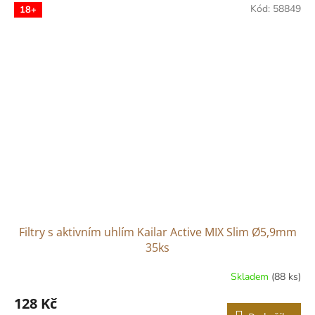
Kód:
58849
18+
Filtry s aktivním uhlím Kailar Active MIX Slim Ø5,9mm
35ks
Skladem
(88 ks)
Průměrné
hodnocení
128 Kč
produktu