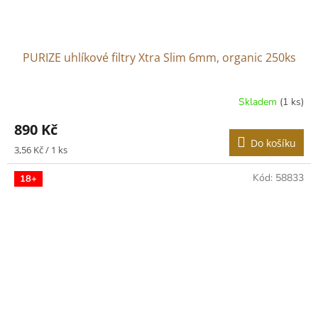
PURIZE uhlíkové filtry Xtra Slim 6mm, organic 250ks
Skladem
(1 ks)
890 Kč
Do košíku
Měrná
3,56 Kč / 1 ks
cena:
Kód:
58833
18+