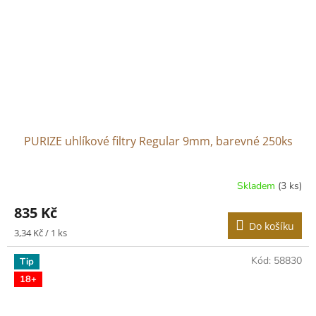
PURIZE uhlíkové filtry Regular 9mm, barevné 250ks
Skladem
(3 ks)
835 Kč
Do košíku
Měrná
3,34 Kč / 1 ks
cena:
Kód:
58830
Tip
18+