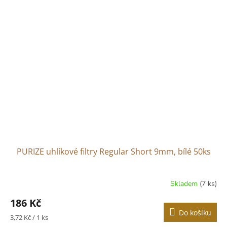
PURIZE uhlíkové filtry Regular Short 9mm, bílé 50ks
Skladem
(7 ks)
186 Kč
Do košíku
Měrná
3,72 Kč / 1 ks
cena: