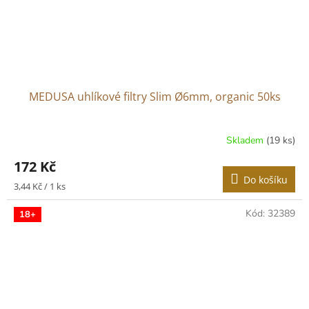
MEDUSA uhlíkové filtry Slim Ø6mm, organic 50ks
Skladem
(19 ks)
172 Kč
Do košíku
Měrná
3,44 Kč / 1 ks
cena:
Kód:
32389
18+