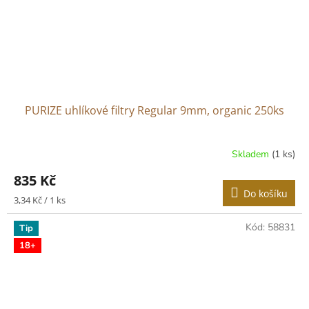
PURIZE uhlíkové filtry Regular 9mm, organic 250ks
Skladem
(1 ks)
835 Kč
Do košíku
Měrná
3,34 Kč / 1 ks
cena:
Kód:
58831
Tip
18+