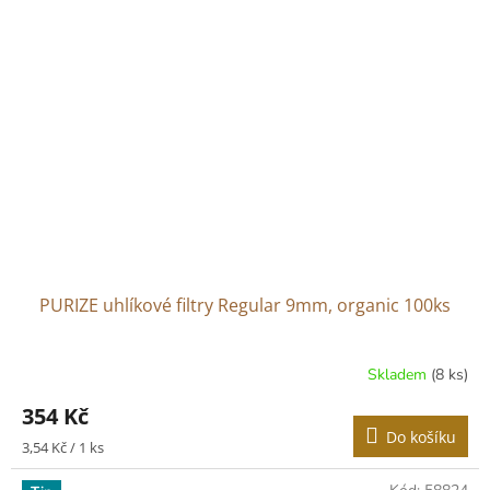
PURIZE uhlíkové filtry Regular 9mm, organic 100ks
Skladem
(8 ks)
354 Kč
Do košíku
Měrná
3,54 Kč / 1 ks
cena: