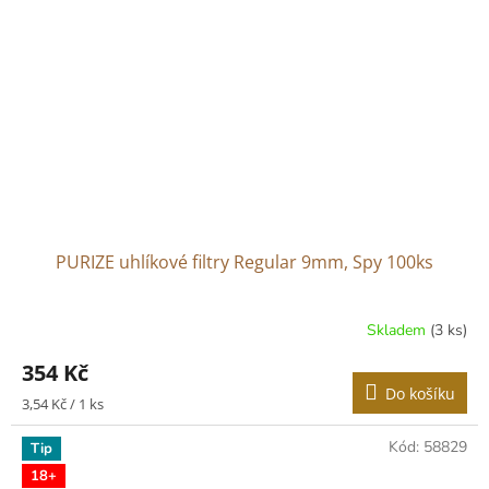
PURIZE uhlíkové filtry Regular 9mm, Spy 100ks
Skladem
(3 ks)
354 Kč
Do košíku
Měrná
3,54 Kč / 1 ks
cena:
Kód:
58829
Tip
18+