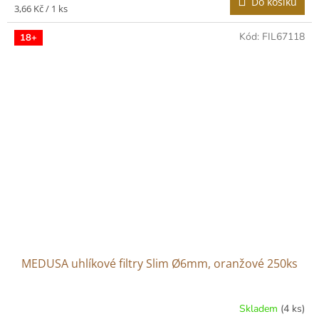
Do košíku
je
Měrná
3,66 Kč / 1 ks
5,0
cena:
z
Kód:
FIL67118
18+
5
hvězdiček.
MEDUSA uhlíkové filtry Slim Ø6mm, oranžové 250ks
Skladem
(4 ks)