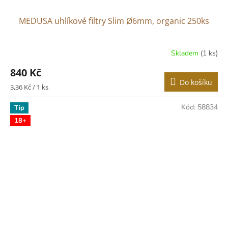
MEDUSA uhlíkové filtry Slim Ø6mm, organic 250ks
Skladem
(1 ks)
840 Kč
Do košíku
Měrná
3,36 Kč / 1 ks
cena:
Kód:
58834
Tip
18+