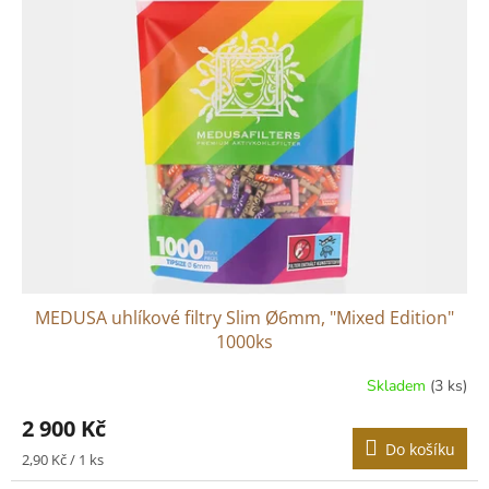
MEDUSA uhlíkové filtry Slim Ø6mm, "Mixed Edition"
1000ks
Skladem
(3 ks)
2 900 Kč
Do košíku
Měrná
2,90 Kč / 1 ks
cena: