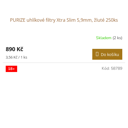
PURIZE uhlíkové filtry Xtra Slim 5,9mm, žluté 250ks
Skladem
(2 ks)
890 Kč
Do košíku
Měrná
3,56 Kč / 1 ks
cena:
Kód:
58789
18+