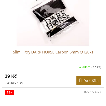
p
r
o
d
u
k
t
ů
Slim Filtry DARK HORSE Carbon 6mm ∅120ks
Skladem
(77 ks)
29 Kč
Do košíku
Měrná
0,48 Kč / 1 ks
cena:
Kód:
58927
18+