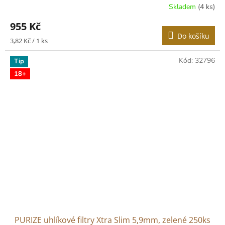
Skladem
(4 ks)
955 Kč
Do košíku
Měrná
3,82 Kč / 1 ks
cena:
Kód:
32796
Tip
18+
PURIZE uhlíkové filtry Xtra Slim 5,9mm, zelené 250ks