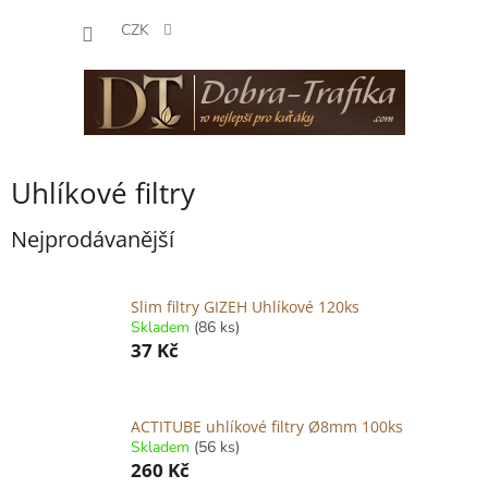
Přejít
NÁKUP
na
CZK
obsah
KOŠÍK
Uhlíkové filtry
Nejprodávanější
Slim filtry GIZEH Uhlíkové 120ks
Skladem
(86 ks)
37 Kč
ACTITUBE uhlíkové filtry Ø8mm 100ks
Skladem
(56 ks)
260 Kč