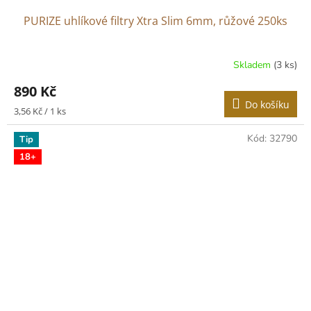
PURIZE uhlíkové filtry Xtra Slim 6mm, růžové 250ks
Skladem
(3 ks)
890 Kč
Do košíku
Měrná
3,56 Kč / 1 ks
cena:
Kód:
32790
Tip
18+