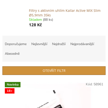
Filtry s aktivním uhlím Kailar Active MIX Slim
Ø5,9mm 35ks
Skladem
(88 ks)
128 Kč
Ř
a
Doporučujeme
Nejlevnější
Nejdražší
Nejprodávanější
z
e
Abecedně
n
í
p
OTEVŘÍT FILTR
r
o
V
Kód:
58961
d
Novinka
ý
u
18+
p
k
i
t
s
ů