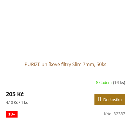
PURIZE uhlíkové filtry Slim 7mm, 50ks
Skladem
(16 ks)
205 Kč
Do košíku
Měrná
4,10 Kč / 1 ks
cena:
Kód:
32387
18+