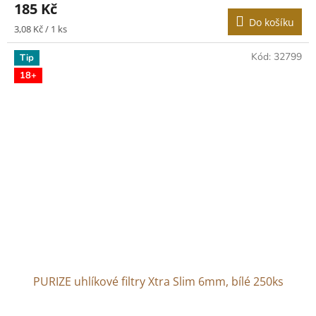
185 Kč
produktu
Do košíku
je
Měrná
3,08 Kč / 1 ks
5,0
cena:
z
Kód:
32799
Tip
5
18+
hvězdiček.
PURIZE uhlíkové filtry Xtra Slim 6mm, bílé 250ks