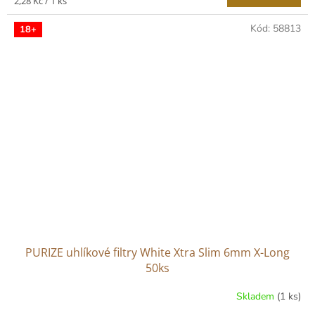
Měrná
2,28 Kč / 1 ks
cena:
Kód:
58813
18+
PURIZE uhlíkové filtry White Xtra Slim 6mm X-Long
50ks
Skladem
(1 ks)
Průměrné
hodnocení