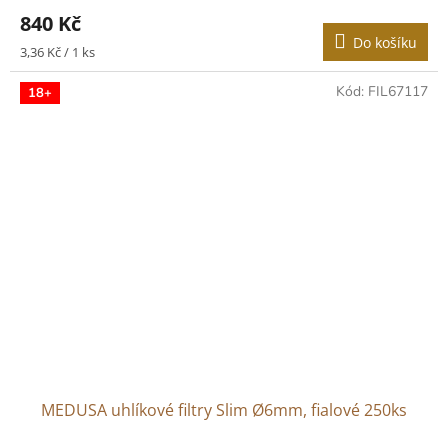
840 Kč
Do košíku
Měrná
3,36 Kč / 1 ks
cena:
Kód:
FIL67117
18+
MEDUSA uhlíkové filtry Slim Ø6mm, fialové 250ks