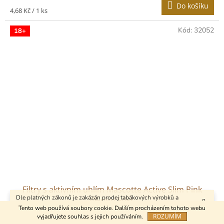
Do košíku
Měrná
4,68 Kč / 1 ks
cena:
Kód:
32052
18+
Filtry s aktivním uhlím Mascotte Active Slim Pink
Dle platných zákonů je zakázán prodej tabákových výrobků a
Ø6mm 50ks
kuřáckých pomůcek osobám mladším 18 let.
Tento web používá soubory cookie. Dalším procházením tohoto webu
ROZUMÍM
vyjadřujete souhlas s jejich používáním.
Skladem
(95 ks)