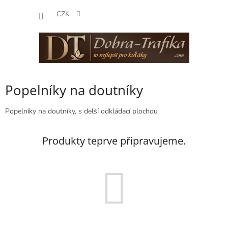
Přejít
NÁKUP
na
CZK
obsah
KOŠÍK
Popelníky na doutníky
Popelníky na doutníky, s delší odkládací plochou
Produkty teprve připravujeme.