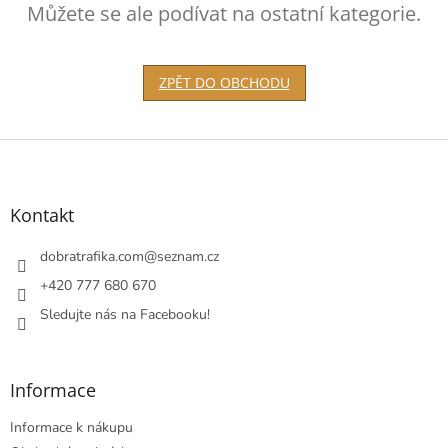
Můžete se ale podívat na ostatní kategorie.
ZPĚT DO OBCHODU
Z
á
p
a
Kontakt
t
í
dobratrafika.com
@
seznam.cz
+420 777 680 670
Sledujte nás na Facebooku!
Informace
Informace k nákupu