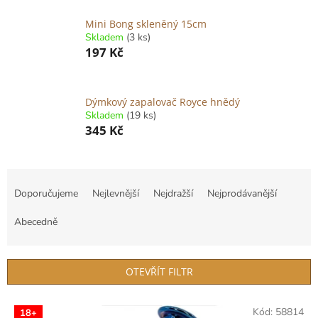
Mini Bong skleněný 15cm
Skladem
(3 ks)
197 Kč
Dýmkový zapalovač Royce hnědý
Skladem
(19 ks)
345 Kč
Ř
a
Doporučujeme
Nejlevnější
Nejdražší
Nejprodávanější
z
e
Abecedně
n
í
p
OTEVŘÍT FILTR
r
o
V
Kód:
58814
d
18+