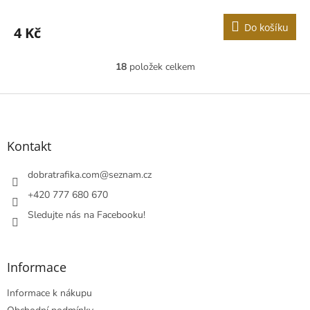
Do košíku
4 Kč
18
položek celkem
O
v
l
Z
á
á
d
p
a
a
Kontakt
c
t
í
í
dobratrafika.com
@
seznam.cz
p
r
+420 777 680 670
v
Sledujte nás na Facebooku!
k
y
v
ý
Informace
p
i
Informace k nákupu
s
u