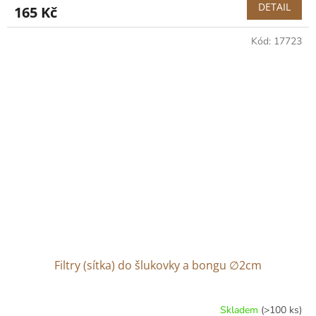
produktu
DETAIL
165 Kč
je
5,0
Kód:
17723
z
5
hvězdiček.
Filtry (sítka) do šlukovky a bongu ∅2cm
Skladem
(>100 ks)