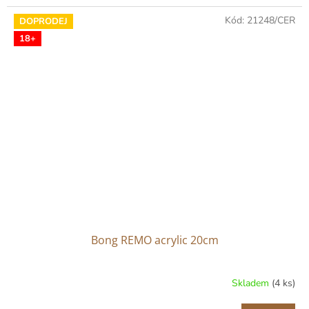
Kód:
21248/CER
DOPRODEJ
18+
Bong REMO acrylic 20cm
Skladem
(4 ks)
Průměrné
hodnocení