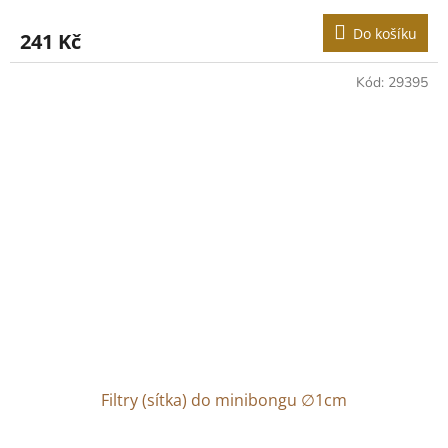
Do košíku
241 Kč
Kód:
29395
Filtry (sítka) do minibongu ∅1cm