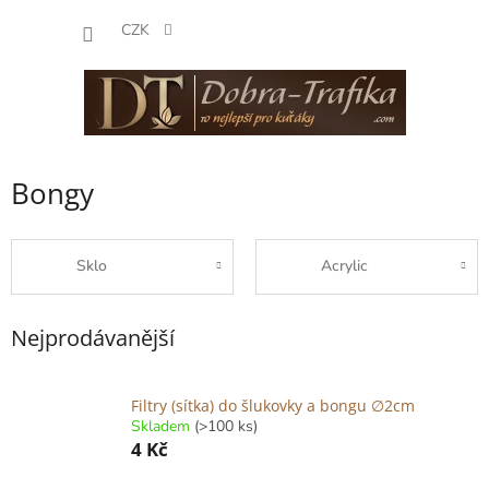
Přejít
NÁKUP
na
CZK
obsah
KOŠÍK
Bongy
Sklo
Acrylic
Nejprodávanější
Filtry (sítka) do šlukovky a bongu ∅2cm
Skladem
(>100 ks)
4 Kč