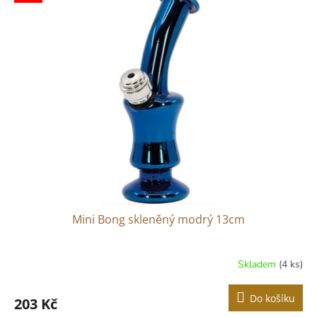
ý
u
p
k
i
t
s
ů
p
r
o
d
u
k
t
ů
Mini Bong skleněný modrý 13cm
Skladem
(4 ks)
Do košíku
203 Kč