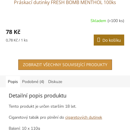
Práskací dutinky FRESH BOMB MENTHOL 100ks
Skladem
(>100 ks)
Průměrné
hodnocení
78 Kč
produktu
je
Měrná
0,78 Kč / 1 ks
Do košíku
3,8
cena:
z
5
hvězdiček.
ZOBRAZIT VŠECHNY SOUVISEJÍCÍ PRODUKTY
Popis
Podobné (4)
Diskuze
Detailní popis produktu
Tento produkt je určen starším 18 let.
Cigaretový tabák pro plnění do
cigaretových dutinek
Balení: 10 x 110g