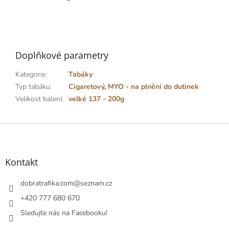
Doplňkové parametry
Kategorie
:
Tabáky
Typ tabáku
:
Cigaretový
,
MYO - na plnění do dutinek
Velikost balení
:
velké 137 - 200g
Z
á
p
a
Kontakt
t
í
dobratrafika.com
@
seznam.cz
+420 777 680 670
Sledujte nás na Facebooku!