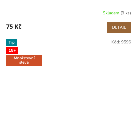
Skladem
(9 ks)
75 Kč
DETAIL
Kód:
9596
Tip
18+
Množstevní
sleva