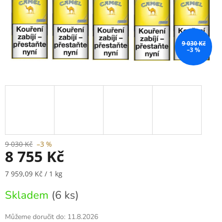
9 030 Kč
–3 %
9 030 Kč
–3 %
8 755 Kč
Měrná
7 959,09 Kč / 1 kg
cena:
Skladem
(6 ks)
Můžeme doručit do:
11.8.2026