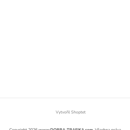
Vytvořil Shoptet
Copyright 2026
www.DOBRA-TRAFIKA.com
. Všechna práva