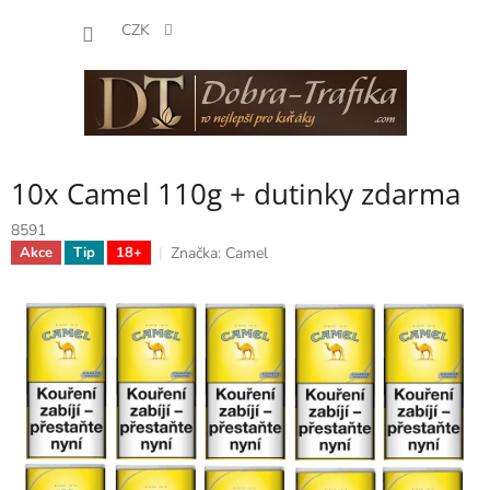
Přejít
NÁKUP
na
CZK
obsah
KOŠÍK
10x Camel 110g + dutinky zdarma
8591
Značka:
Camel
Akce
Tip
18+