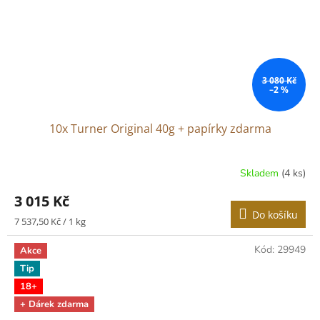
3 080 Kč
–2 %
10x Turner Original 40g + papírky zdarma
Skladem
(4 ks)
3 015 Kč
Do košíku
Měrná
7 537,50 Kč / 1 kg
cena:
Kód:
29949
Akce
Tip
18+
+ Dárek zdarma