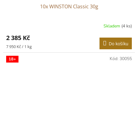
10x WINSTON Classic 30g
Skladem
(4 ks)
2 385 Kč
Do košíku
Měrná
7 950 Kč / 1 kg
cena:
Kód:
30055
18+