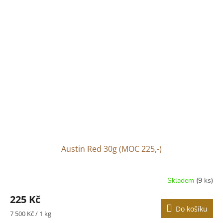
Austin Red 30g (MOC 225,-)
Skladem
(9 ks)
225 Kč
Do košíku
Měrná
7 500 Kč / 1 kg
cena: