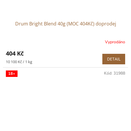
Drum Bright Blend 40g (MOC 404Kč) doprodej
Vyprodáno
404 Kč
DETAIL
Měrná
10 100 Kč / 1 kg
cena:
Kód:
31988
18+