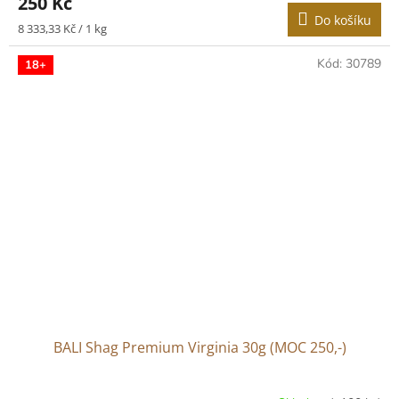
250 Kč
Do košíku
Měrná
8 333,33 Kč / 1 kg
cena:
Kód:
30789
18+
BALI Shag Premium Virginia 30g (MOC 250,-)