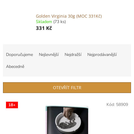
Golden Virginia 30g (MOC 331Kč)
Skladem
(73 ks)
331 Kč
Ř
a
Doporučujeme
Nejlevnější
Nejdražší
Nejprodávanější
z
e
Abecedně
n
í
p
OTEVŘÍT FILTR
r
o
V
Kód:
58909
d
18+
ý
u
p
k
i
t
s
ů