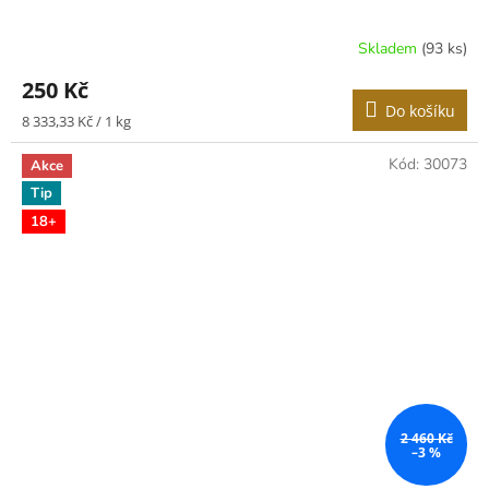
Skladem
(93 ks)
250 Kč
Do košíku
Měrná
8 333,33 Kč / 1 kg
cena:
Kód:
30073
Akce
Tip
18+
2 460 Kč
–3 %