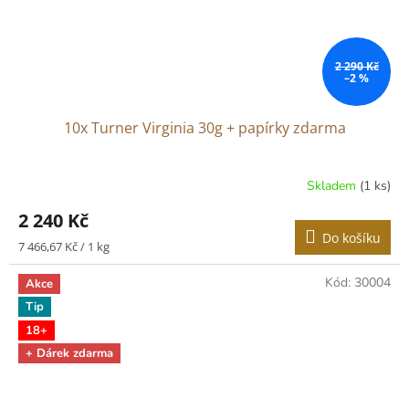
2 290 Kč
–2 %
10x Turner Virginia 30g + papírky zdarma
Skladem
(1 ks)
2 240 Kč
Do košíku
Měrná
7 466,67 Kč / 1 kg
cena:
Kód:
30004
Akce
Tip
18+
+ Dárek zdarma