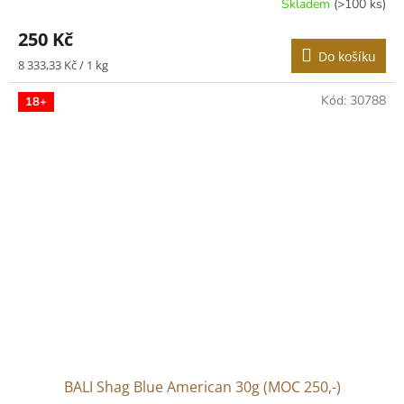
Skladem
(>100 ks)
250 Kč
Do košíku
Měrná
8 333,33 Kč / 1 kg
cena:
Kód:
30788
18+
BALI Shag Blue American 30g (MOC 250,-)