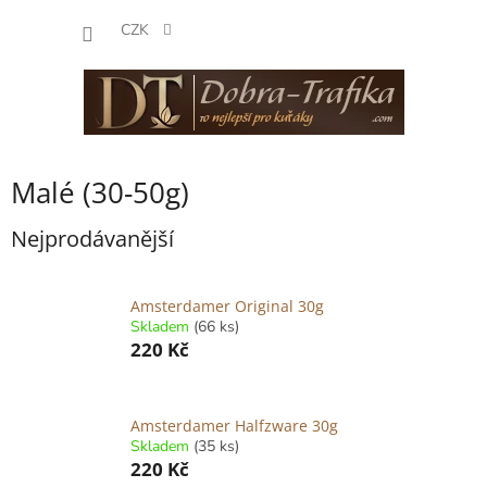
Přejít
NÁKUP
na
CZK
obsah
KOŠÍK
Malé (30-50g)
Nejprodávanější
Amsterdamer Original 30g
Skladem
(66 ks)
220 Kč
Amsterdamer Halfzware 30g
Skladem
(35 ks)
220 Kč