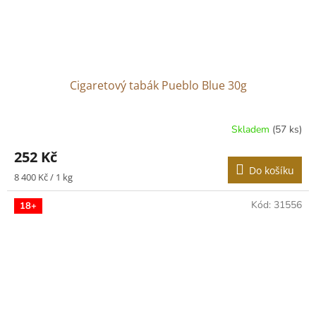
Cigaretový tabák Pueblo Blue 30g
Skladem
(57 ks)
252 Kč
Do košíku
Měrná
8 400 Kč / 1 kg
cena:
Kód:
31556
18+