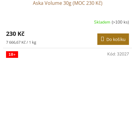
Aska Volume 30g (MOC 230 Kč)
Skladem
(>100 ks)
Průměrné
hodnocení
230 Kč
produktu
Do košíku
je
Měrná
7 666,67 Kč / 1 kg
3,0
cena:
z
Kód:
32027
18+
5
hvězdiček.