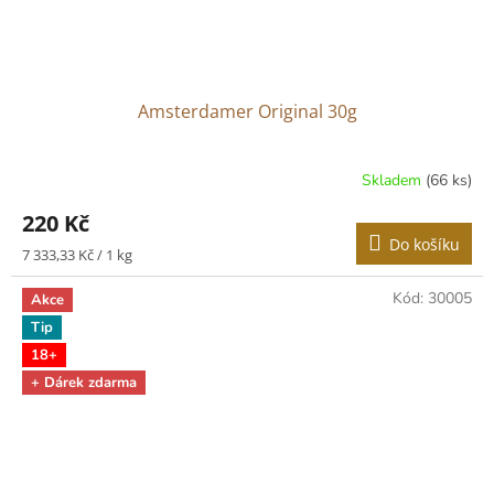
Amsterdamer Original 30g
Skladem
(66 ks)
220 Kč
Do košíku
Měrná
7 333,33 Kč / 1 kg
cena:
Kód:
30005
Akce
Tip
18+
+ Dárek zdarma