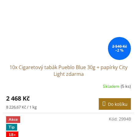
2 540 Kč
–2 %
10x Cigaretový tabák Pueblo Blue 30g + papírky City
Light zdarma
Skladem
(5 ks)
2 468 Kč
Do košíku
Měrná
8 226,67 Kč / 1 kg
cena:
Kód:
29948
Akce
Tip
18+