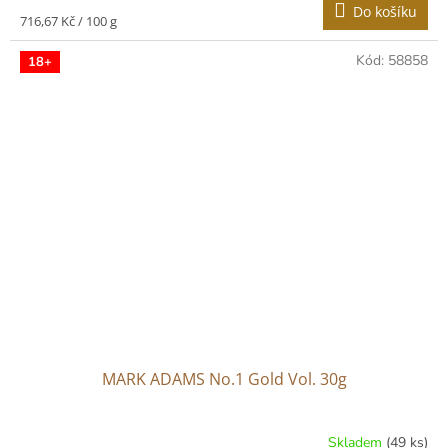
Do košíku
Měrná
716,67 Kč / 100 g
cena:
Kód:
58858
18+
MARK ADAMS No.1 Gold Vol. 30g
Skladem
(49 ks)