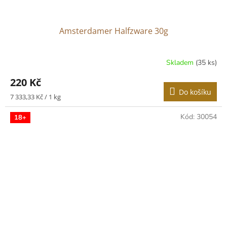
Amsterdamer Halfzware 30g
Skladem
(35 ks)
220 Kč
Do košíku
Měrná
7 333,33 Kč / 1 kg
cena:
Kód:
30054
18+