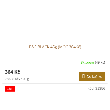
P&S BLACK 45g (MOC 364Kč)
Skladem
(49 ks)
364 Kč
Do košíku
Měrná
758,33 Kč / 100 g
cena:
Kód:
31356
18+