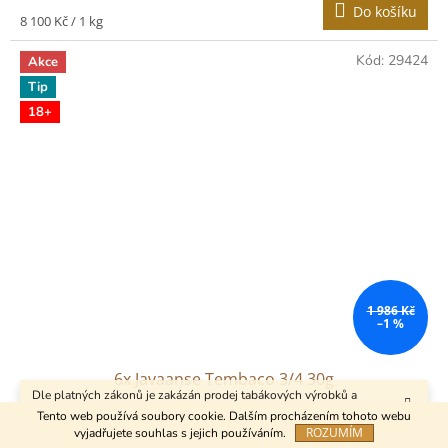
Do košíku
Měrná
8 100 Kč / 1 kg
cena:
Kód:
29424
Akce
Tip
18+
1 986 Kč
–1 %
6x Javaanse Tembaco 3/4 30g
Dle platných zákonů je zakázán prodej tabákových výrobků a
kuřáckých pomůcek osobám mladším 18 let.
Tento web používá soubory cookie. Dalším procházením tohoto webu
ROZUMÍM
vyjadřujete souhlas s jejich používáním.
Skladem
(10 ks)