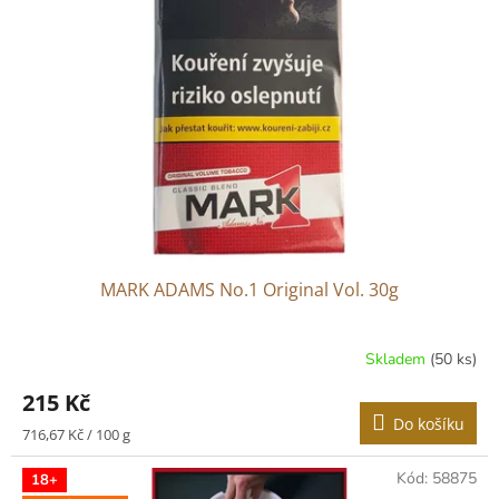
MARK ADAMS No.1 Original Vol. 30g
Skladem
(50 ks)
215 Kč
Do košíku
Měrná
716,67 Kč / 100 g
cena:
Kód:
58875
18+