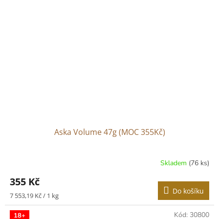
Aska Volume 47g (MOC 355Kč)
Skladem
(76 ks)
Průměrné
hodnocení
355 Kč
produktu
Do košíku
je
Měrná
7 553,19 Kč / 1 kg
5,0
cena:
z
Kód:
30800
18+