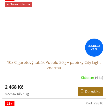
+ Dárek zdarma
2 540 Kč
–2 %
10x Cigaretový tabák Pueblo 30g + papírky City Light
zdarma
Skladem
(4 ks)
2 468 Kč
Do košíku
Měrná
8 226,67 Kč / 1 kg
cena:
Kód:
29816
18+