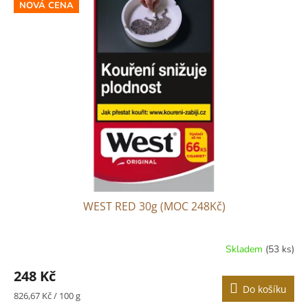
NOVÁ CENA
WEST RED 30g (MOC 248Kč)
Skladem
(53 ks)
248 Kč
Do košíku
Měrná
826,67 Kč / 100 g
cena: