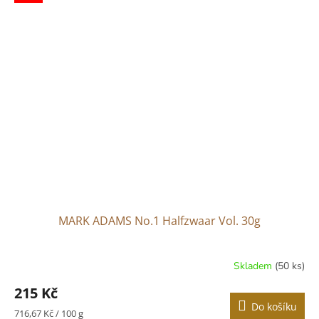
5
hvězdiček.
MARK ADAMS No.1 Halfzwaar Vol. 30g
Skladem
(50 ks)
215 Kč
Do košíku
Měrná
716,67 Kč / 100 g