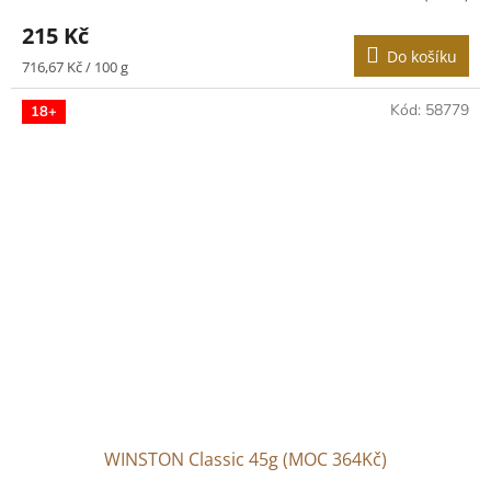
215 Kč
Do košíku
Měrná
716,67 Kč / 100 g
cena:
Kód:
58779
18+
WINSTON Classic 45g (MOC 364Kč)