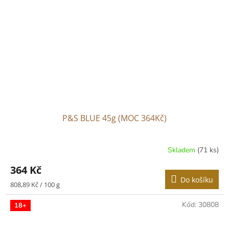
P&S BLUE 45g (MOC 364Kč)
Skladem
(71 ks)
364 Kč
Do košíku
Měrná
808,89 Kč / 100 g
cena:
Kód:
30808
18+