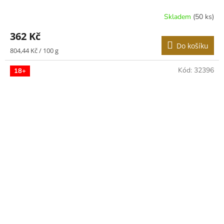
Skladem
(50 ks)
362 Kč
Do košíku
Měrná
804,44 Kč / 100 g
cena:
Kód:
32396
18+