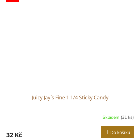
5
hvězdiček.
Juicy Jay´s Fine 1 1/4 Sticky Candy
Skladem
(31 ks)
Do košíku
32 Kč