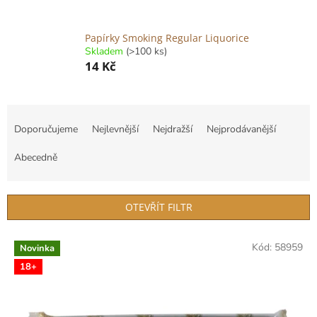
Papírky Smoking Regular Liquorice
Skladem
(>100 ks)
14 Kč
Ř
a
Doporučujeme
Nejlevnější
Nejdražší
Nejprodávanější
z
e
Abecedně
n
í
p
OTEVŘÍT FILTR
r
o
V
Kód:
58959
d
Novinka
ý
u
18+
p
k
i
t
s
ů