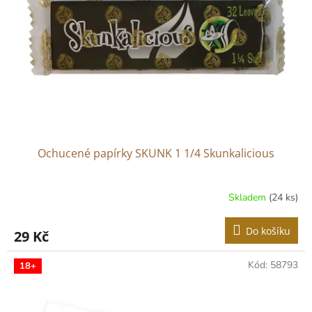
p
r
o
d
u
k
t
ů
Ochucené papírky SKUNK 1 1/4 Skunkalicious
Skladem
(24 ks)
Do košíku
29 Kč
Kód:
58793
18+