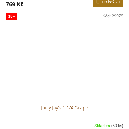
Do košíku
769 Kč
je
5,0
z
Kód:
29975
18+
5
hvězdiček.
Juicy Jay´s 1 1/4 Grape
Skladem
(50 ks)