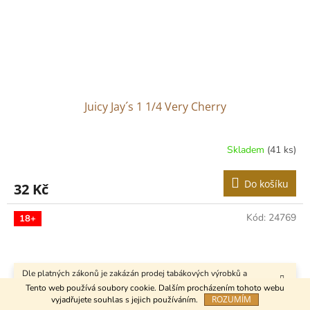
Juicy Jay´s 1 1/4 Very Cherry
Skladem
(41 ks)
Do košíku
32 Kč
Kód:
24769
18+
Dle platných zákonů je zakázán prodej tabákových výrobků a
kuřáckých pomůcek osobám mladším 18 let.
Tento web používá soubory cookie. Dalším procházením tohoto webu
ROZUMÍM
vyjadřujete souhlas s jejich používáním.