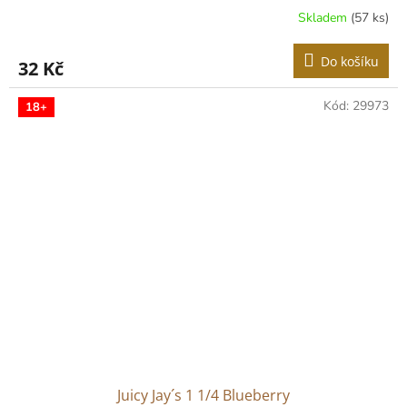
Skladem
(57 ks)
Průměrné
hodnocení
produktu
Do košíku
32 Kč
je
5,0
z
Kód:
29973
18+
5
hvězdiček.
Juicy Jay´s 1 1/4 Blueberry