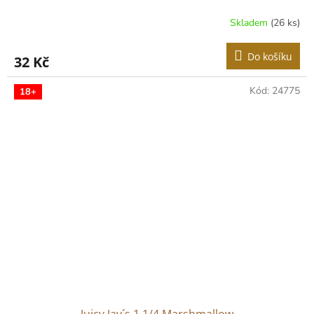
Skladem
(26 ks)
Do košíku
32 Kč
Kód:
24775
18+
Juicy Jay´s 1 1/4 Marshmallow