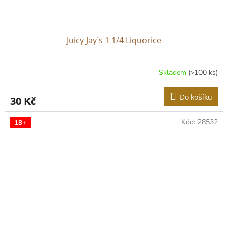
Juicy Jay´s 1 1/4 Liquorice
Skladem
(>100 ks)
Průměrné
hodnocení
produktu
Do košíku
30 Kč
je
5,0
z
Kód:
28532
18+
5
hvězdiček.