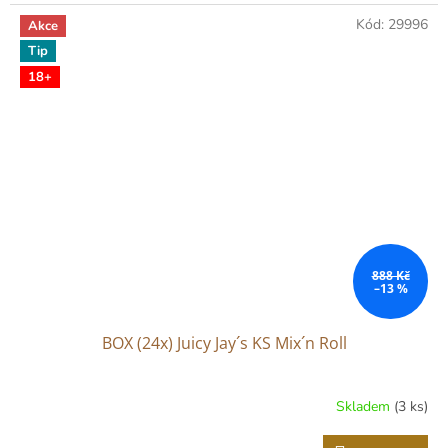
Kód:
29996
Akce
Tip
18+
888 Kč
–13 %
BOX (24x) Juicy Jay´s KS Mix´n Roll
Skladem
(3 ks)
Průměrné
hodnocení
produktu