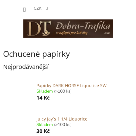
Přejít
NÁKUP
na
CZK
obsah
KOŠÍK
Ochucené papírky
Nejprodávanější
Papírky DARK HORSE Liquorice SW
Skladem
(>100 ks)
14 Kč
Juicy Jay´s 1 1/4 Liquorice
Skladem
(>100 ks)
30 Kč