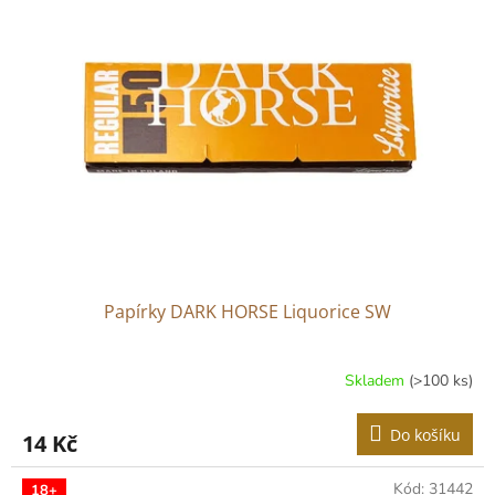
Papírky DARK HORSE Liquorice SW
Skladem
(>100 ks)
Průměrné
hodnocení
produktu
Do košíku
14 Kč
je
3,0
z
Kód:
31442
18+