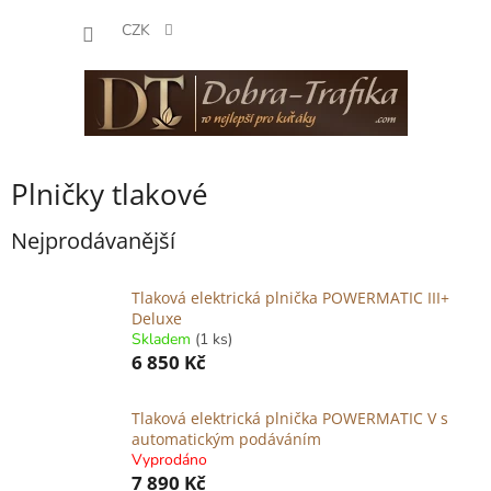
Přejít
NÁKUP
na
CZK
obsah
KOŠÍK
Plničky tlakové
Nejprodávanější
Tlaková elektrická plnička POWERMATIC III+
Deluxe
Skladem
(1 ks)
6 850 Kč
Tlaková elektrická plnička POWERMATIC V s
automatickým podáváním
Vyprodáno
7 890 Kč