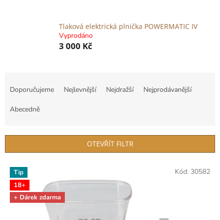
Tlaková elektrická plnička POWERMATIC IV
Vyprodáno
3 000 Kč
Ř
a
Doporučujeme
Nejlevnější
Nejdražší
Nejprodávanější
z
e
Abecedně
n
í
p
OTEVŘÍT FILTR
r
o
V
Kód:
30582
d
Tip
ý
u
18+
p
k
i
+ Dárek zdarma
t
s
ů