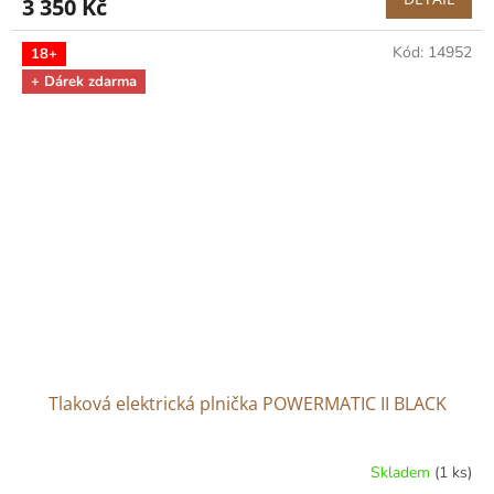
3 350 Kč
je
3,7
Kód:
14952
z
18+
5
+ Dárek zdarma
hvězdiček.
Tlaková elektrická plnička POWERMATIC II BLACK
Skladem
(1 ks)