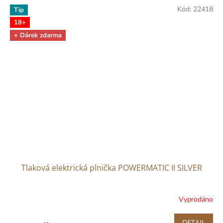
Kód:
22418
Tip
18+
+ Dárek zdarma
Tlaková elektrická plnička POWERMATIC II SILVER
Vyprodáno
Průměrné
hodnocení
produktu
DETAIL