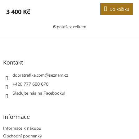
Do košíku
3 400 Kč
6
položek celkem
O
v
l
Z
á
á
d
p
a
a
Kontakt
c
t
í
í
dobratrafika.com
@
seznam.cz
p
r
+420 777 680 670
v
Sledujte nás na Facebooku!
k
y
v
ý
Informace
p
i
Informace k nákupu
s
u
Obchodní podmínky