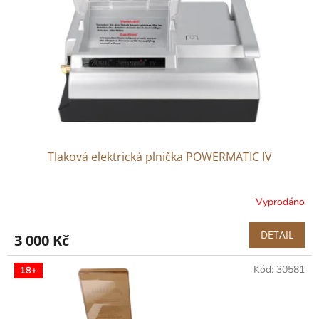
p
r
o
d
u
k
t
ů
Tlaková elektrická plnička POWERMATIC IV
Vyprodáno
DETAIL
3 000 Kč
Kód:
30581
18+