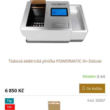
Tlaková elektrická plnička POWERMATIC III+ Deluxe
Skladem
(1 ks)
Do košíku
6 850 Kč
Kód:
30087
Tip
18+