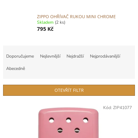
ZIPPO OHŘÍVAČ RUKOU MINI CHROME
Skladem
(2 ks)
795 Kč
Ř
a
Doporučujeme
Nejlevnější
Nejdražší
Nejprodávanější
z
e
Abecedně
n
í
p
OTEVŘÍT FILTR
r
o
V
Kód:
ZIP41077
d
ý
u
p
k
i
t
s
ů