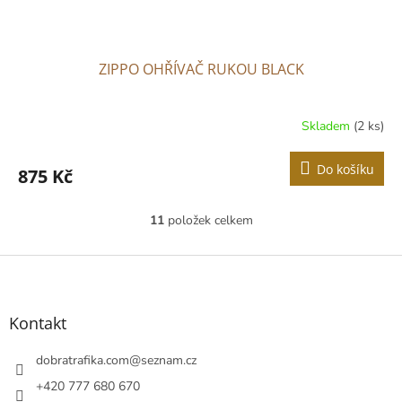
ZIPPO OHŘÍVAČ RUKOU BLACK
Skladem
(2 ks)
Do košíku
875 Kč
11
položek celkem
O
v
l
Z
á
á
d
p
a
a
Kontakt
c
t
í
í
dobratrafika.com
@
seznam.cz
p
r
+420 777 680 670
v