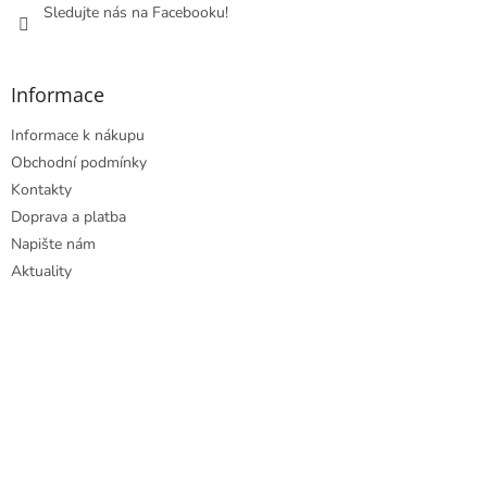
Sledujte nás na Facebooku!
k
y
v
ý
Informace
p
i
Informace k nákupu
s
u
Obchodní podmínky
Kontakty
Doprava a platba
Napište nám
Aktuality