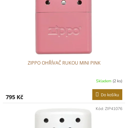
p
r
o
d
u
k
t
ů
ZIPPO OHŘÍVAČ RUKOU MINI PINK
Skladem
(2 ks)
Do košíku
795 Kč
Kód:
ZIP41076