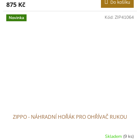
Do košíku
875 Kč
Kód:
ZIP41064
Novinka
ZIPPO - NÁHRADNÍ HOŘÁK PRO OHŘÍVAČ RUKOU
Skladem
(9 ks)
Průměrné