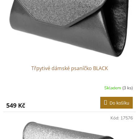
p
r
o
d
u
k
t
ů
Třpytivé dámské psaníčko BLACK
Skladem
(3 ks)
Do košíku
549 Kč
Kód:
17576