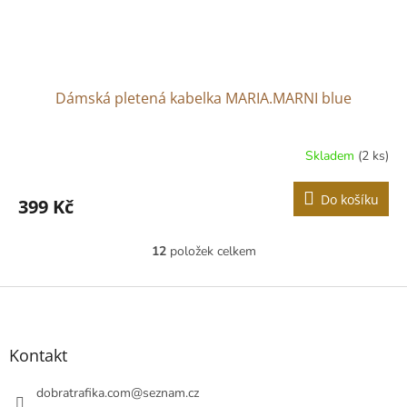
Dámská pletená kabelka MARIA.MARNI blue
Skladem
(2 ks)
Do košíku
399 Kč
12
položek celkem
O
v
l
Z
á
á
d
p
a
a
Kontakt
c
t
í
í
dobratrafika.com
@
seznam.cz
p