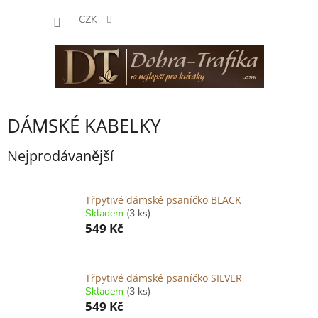
Přejít
NÁKUP
na
CZK
obsah
KOŠÍK
DÁMSKÉ KABELKY
Nejprodávanější
Třpytivé dámské psaníčko BLACK
Skladem
(3 ks)
549 Kč
Třpytivé dámské psaníčko SILVER
Skladem
(3 ks)
549 Kč