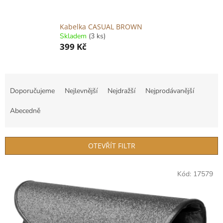
Kabelka CASUAL BROWN
Skladem
(3 ks)
399 Kč
Ř
a
Doporučujeme
Nejlevnější
Nejdražší
Nejprodávanější
z
e
Abecedně
n
í
p
OTEVŘÍT FILTR
r
o
V
Kód:
17579
d
ý
u
p
k
i
t
s
ů