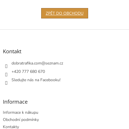
ZPĚT DO OBCHODU
Z
á
p
a
Kontakt
t
í
dobratrafika.com
@
seznam.cz
+420 777 680 670
Sledujte nás na Facebooku!
Informace
Informace k nákupu
Obchodní podmínky
Kontakty