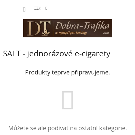
Přejít
NÁKUP
na
CZK
obsah
KOŠÍK
SALT - jednorázové e-cigarety
Produkty teprve připravujeme.
Můžete se ale podívat na ostatní kategorie.