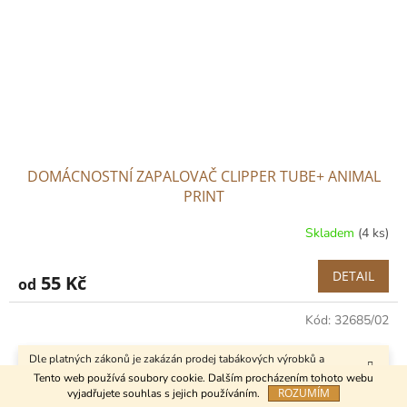
DOMÁCNOSTNÍ ZAPALOVAČ CLIPPER TUBE+ ANIMAL
PRINT
Skladem
(4 ks)
DETAIL
55 Kč
od
Kód:
32685/02
Dle platných zákonů je zakázán prodej tabákových výrobků a
kuřáckých pomůcek osobám mladším 18 let.
Tento web používá soubory cookie. Dalším procházením tohoto webu
ROZUMÍM
vyjadřujete souhlas s jejich používáním.