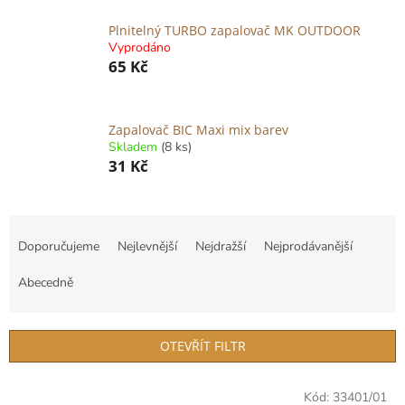
Plnitelný TURBO zapalovač MK OUTDOOR
Vyprodáno
65 Kč
Zapalovač BIC Maxi mix barev
Skladem
(8 ks)
31 Kč
Ř
a
Doporučujeme
Nejlevnější
Nejdražší
Nejprodávanější
z
e
Abecedně
n
í
p
OTEVŘÍT FILTR
r
o
V
Kód:
33401/01
d