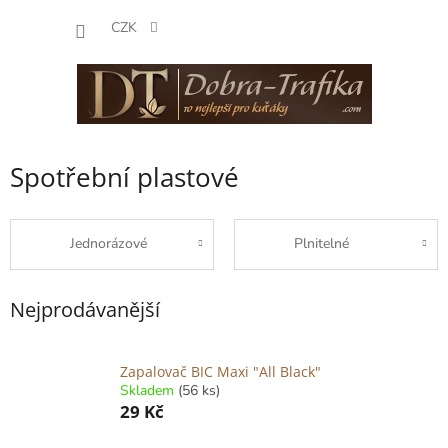
Přejít
NÁKUP
na
CZK
obsah
KOŠÍK
Spotřební plastové
Jednorázové
Plnitelné
Nejprodávanější
Zapalovač BIC Maxi "All Black"
Skladem
(56 ks)
29 Kč