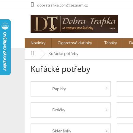
Přejít
dobratrafika.com@seznam.cz
na
obsah
Novinky
Cigaretové dutinky
Tabáky
D
Domů
Kuřácké potřeby
Kuřácké potřeby
Papírky
Drtičky
Skleněnky