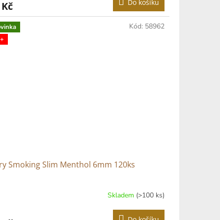
Do košíku
 Kč
Kód:
58962
vinka
+
try Smoking Slim Menthol 6mm 120ks
Skladem
(>100 ks)
Do košíku