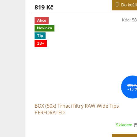
Do koší
819 Kč
Kód:
58
Akce
Novinka
Tip
18+
400 K
–13 
BOX (50x) Trhací filtry RAW Wide Tips
PERFORATED
Skladem
(