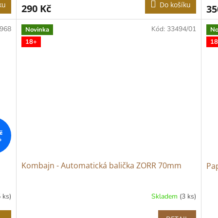
ku
Do košíku
290 Kč
35
968
Kód:
33494/01
Novinka
No
18+
18
č
%
Kombajn - Automatická balička ZORR 70mm
Pap
5 ks)
Skladem
(3 ks)