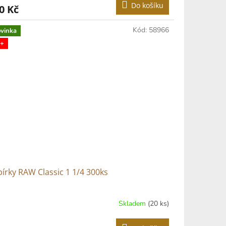
Do košíku
0 Kč
Kód:
58966
vinka
+
írky RAW Classic 1 1/4 300ks
Skladem
(20 ks)