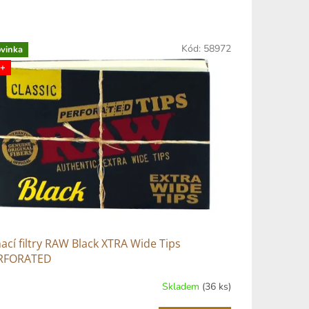
Kód:
58972
vinka
+
ací filtry RAW Black XTRA Wide Tips
RFORATED
Skladem
(36 ks)