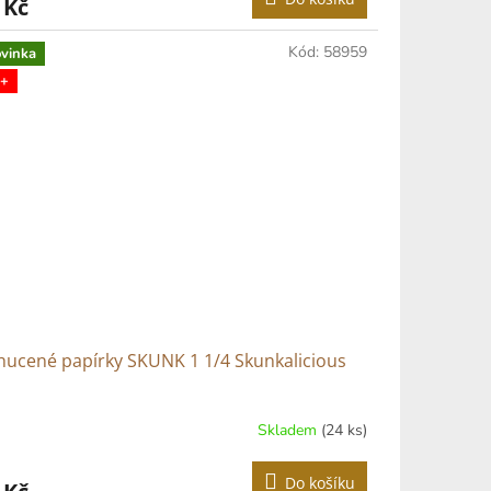
 Kč
Kód:
58959
vinka
+
ucené papírky SKUNK 1 1/4 Skunkalicious
Skladem
(24 ks)
Do košíku