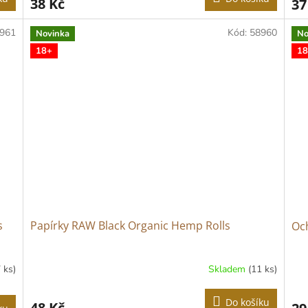
38 Kč
37
961
Kód:
58960
Novinka
No
18+
18
s
Papírky RAW Black Organic Hemp Rolls
Och
 ks)
Skladem
(11 ks)
Do košíku
48 Kč