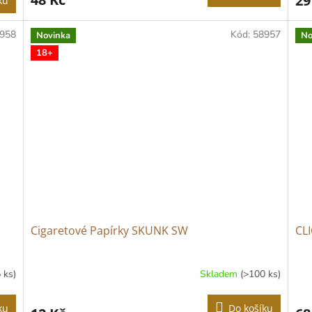
29
ku
958
Kód:
58957
Novinka
No
18+
Cigaretové Papírky SKUNK SW
CL
 ks)
Skladem
(>100 ks)
ku
Do košíku