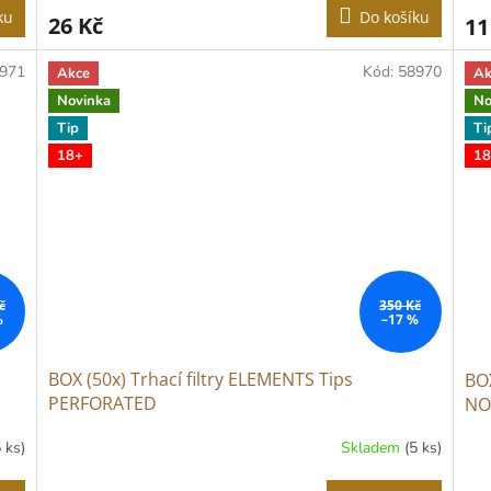
ku
Do košíku
26 Kč
11
971
Kód:
58970
Akce
Ak
Novinka
No
Tip
Ti
18+
18
č
350 Kč
%
–17 %
BOX (50x) Trhací filtry ELEMENTS Tips
BOX
PERFORATED
NO
5 ks)
Skladem
(5 ks)