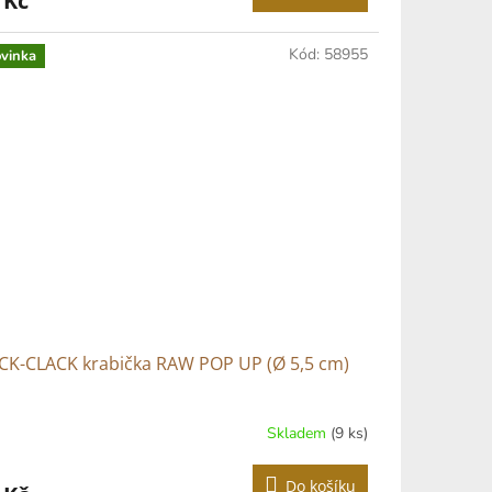
 Kč
Kód:
58955
vinka
ICK-CLACK krabička RAW POP UP (Ø 5,5 cm)
Skladem
(9 ks)
Do košíku