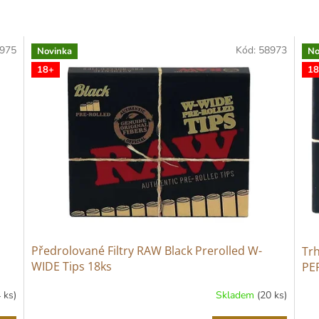
975
Kód:
58973
Novinka
No
18+
18
Předrolované Filtry RAW Black Prerolled W-
Trh
WIDE Tips 18ks
PE
4 ks)
Skladem
(20 ks)