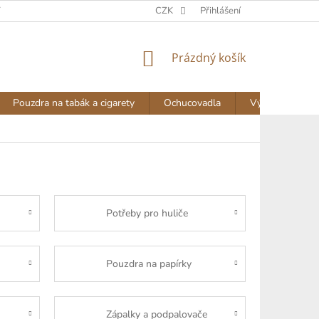
Y
DOPRAVA A PLATBA
NAPIŠTE NÁM
CZK
Přihlášení
AKTUALITY
NÁKUPNÍ
Prázdný košík
KOŠÍK
Pouzdra na tabák a cigarety
Ochucovadla
Výprodej
Potřeby pro huliče
Pouzdra na papírky
Zápalky a podpalovače