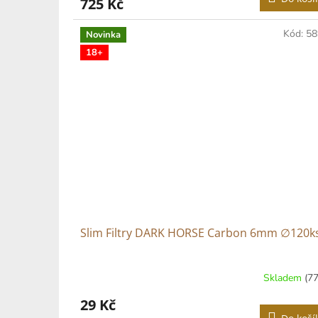
725 Kč
Kód:
58
Novinka
18+
Slim Filtry DARK HORSE Carbon 6mm ∅120k
Skladem
(77
29 Kč