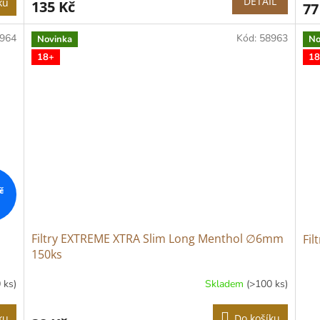
DETAIL
ku
135 Kč
77
964
Kód:
58963
Novinka
No
18+
18
č
Filtry EXTREME XTRA Slim Long Menthol ∅6mm
Fil
150ks
 ks)
Skladem
(>100 ks)
ku
Do košíku