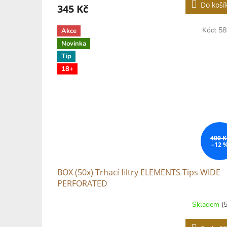
Do koší
345 Kč
Kód:
58
Akce
Novinka
Tip
18+
400 K
–12 
BOX (50x) Trhací filtry ELEMENTS Tips WIDE
PERFORATED
Skladem
(