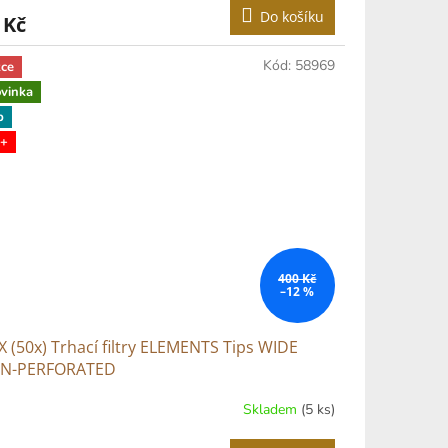
Do košíku
 Kč
Kód:
58969
ce
vinka
p
+
400 Kč
–12 %
 (50x) Trhací filtry ELEMENTS Tips WIDE
N-PERFORATED
Skladem
(5 ks)