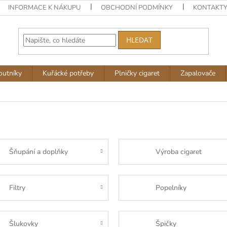
INFORMACE K NÁKUPU
OBCHODNÍ PODMÍNKY
KONTAKT
HLEDAT
outníky
Kuřácké potřeby
Plničky cigaret
Zapalovače
Šňupání a doplňky
Výroba cigaret
Filtry
Popelníky
Šlukovky
Špičky