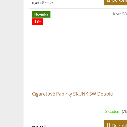
Do koší
Měrná
0,48 Kč / 1 ks
cena:
Kód:
58
Novinka
18+
Cigaretové Papírky SKUNK SW Double
Skladem
(75
Do koší