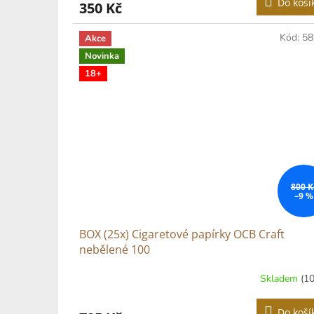
Do koší
350 Kč
Kód:
58
Akce
Novinka
18+
800 K
–9 %
BOX (25x) Cigaretové papírky OCB Craft
nebělené 100
Skladem
(10
Do koší