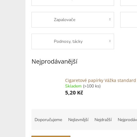
Zapalovače
Podnosy, tácky
Nejprodávanější
Cigaretové papírky Vážka standard
Skladem
(>100 ks)
5,20 Kč
Ř
a
Doporučujeme
Nejlevnější
Nejdražší
Nejprodáv
z
e