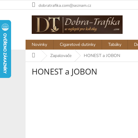
Přejít
dobratrafika.com@seznam.cz
na
obsah
Novinky
Cigaretové dutinky
Tabáky
D
Domů
Zapalovače
HONEST a JOBON
HONEST a JOBON