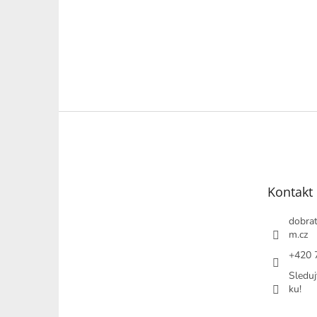
Z
á
p
a
t
Kontakt
í
dobrat
m.cz
+420 
Sleduj
ku!