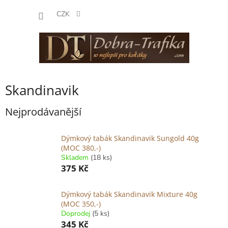
Přejít
NÁKUP
na
CZK
obsah
KOŠÍK
Skandinavik
Nejprodávanější
Dýmkový tabák Skandinavik Sungold 40g
(MOC 380,-)
Skladem
(18 ks)
375 Kč
Dýmkový tabák Skandinavik Mixture 40g
(MOC 350,-)
Doprodej
(5 ks)
345 Kč