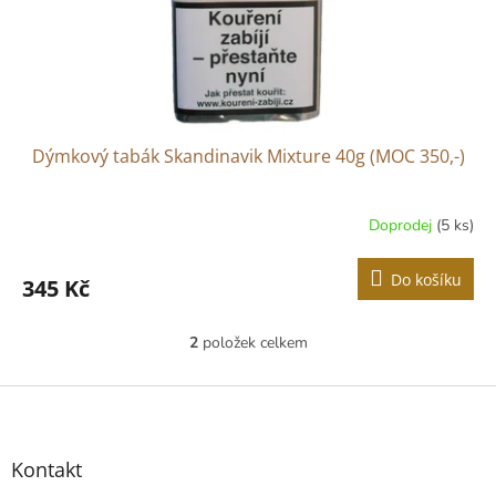
Dýmkový tabák Skandinavik Mixture 40g (MOC 350,-)
Doprodej
(5 ks)
Do košíku
345 Kč
2
položek celkem
O
v
l
Z
á
á
d
p
a
a
Kontakt
c
t