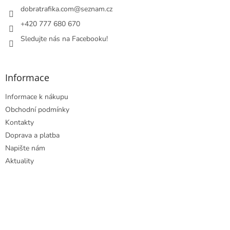
í
í
dobratrafika.com
@
seznam.cz
p
r
+420 777 680 670
v
Sledujte nás na Facebooku!
k
y
v
ý
Informace
p
i
Informace k nákupu
s
u
Obchodní podmínky
Kontakty
Doprava a platba
Napište nám
Aktuality