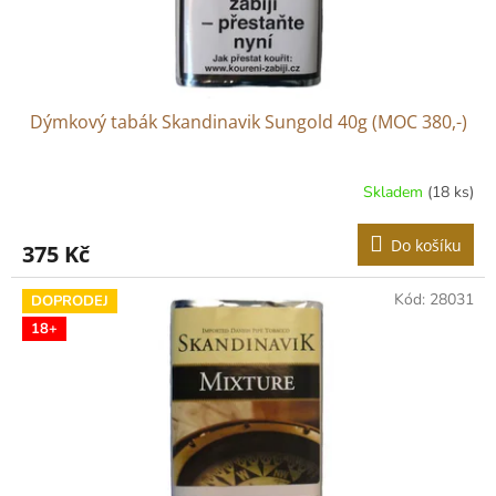
k
t
ů
Dýmkový tabák Skandinavik Sungold 40g (MOC 380,-)
Skladem
(18 ks)
Do košíku
375 Kč
Kód:
28031
DOPRODEJ
18+