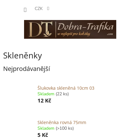
Přejít
NÁKUP
na
CZK
obsah
KOŠÍK
Skleněnky
Nejprodávanější
Šlukovka skleněná 10cm 03
Skladem
(22 ks)
12 Kč
Skleněnka rovná 75mm
Skladem
(>100 ks)
5 Kč