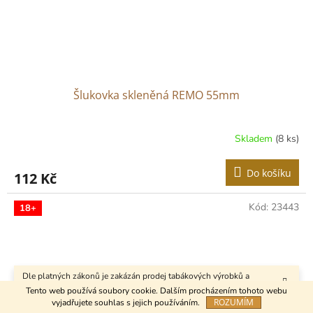
Šlukovka skleněná REMO 55mm
Skladem
(8 ks)
Do košíku
112 Kč
Kód:
23443
18+
Dle platných zákonů je zakázán prodej tabákových výrobků a
kuřáckých pomůcek osobám mladším 18 let.
Tento web používá soubory cookie. Dalším procházením tohoto webu
ROZUMÍM
vyjadřujete souhlas s jejich používáním.