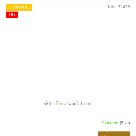
Kód:
32478
DOPRODEJ
18+
Skleněnka saxík 12cm
Skladem
(9 ks)