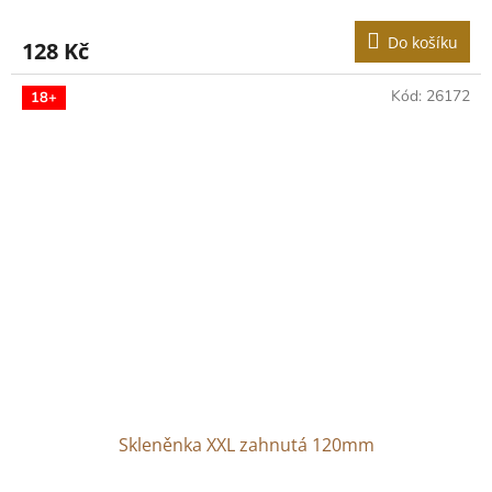
Do košíku
128 Kč
Kód:
26172
18+
Skleněnka XXL zahnutá 120mm