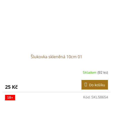
Šlukovka skleněná 10cm 01
Skladem
(92 ks)
Do košíku
25 Kč
Kód:
SKL58654
18+