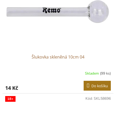
p
r
o
d
u
k
t
ů
Šlukovka skleněná 10cm 04
Skladem
(99 ks)
Do košíku
14 Kč
Kód:
SKL58696
18+