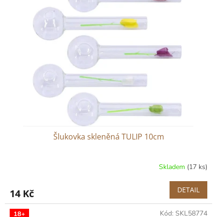
Šlukovka skleněná TULIP 10cm
Skladem
(17 ks)
DETAIL
14 Kč
Kód:
SKL58774
18+