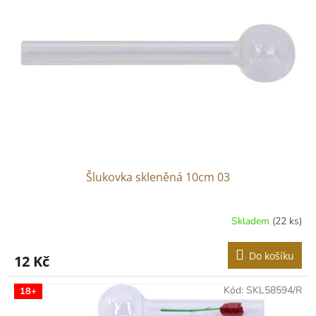
Šlukovka skleněná 10cm 03
Skladem
(22 ks)
Do košíku
12 Kč
Kód:
SKL58594/R
18+