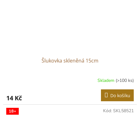
Šlukovka skleněná 15cm
Skladem
(>100 ks)
Do košíku
14 Kč
Kód:
SKL58521
18+