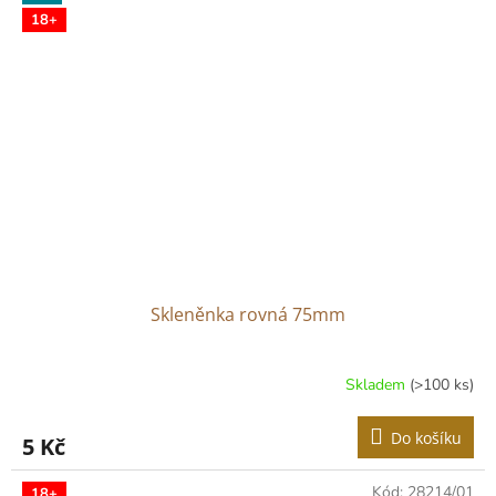
18+
Skleněnka rovná 75mm
Skladem
(>100 ks)
Do košíku
5 Kč
Kód:
28214/01
18+