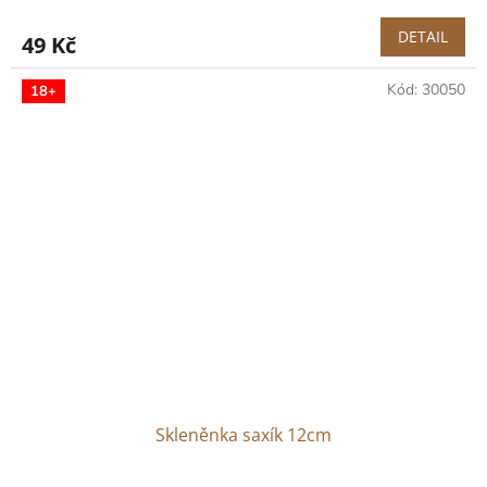
DETAIL
49 Kč
Kód:
30050
18+
Skleněnka saxík 12cm