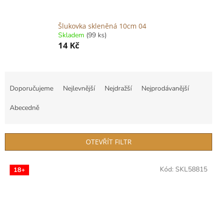
Šlukovka skleněná 10cm 04
Skladem
(99 ks)
14 Kč
Ř
a
Doporučujeme
Nejlevnější
Nejdražší
Nejprodávanější
z
e
Abecedně
n
í
p
OTEVŘÍT FILTR
r
o
V
Kód:
SKL58815
d
18+
ý
u
p
k
i
t
s
ů