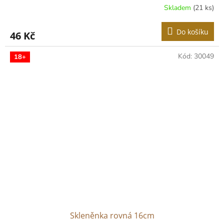
Skladem
(21 ks)
Do košíku
46 Kč
Kód:
30049
18+
Skleněnka rovná 16cm