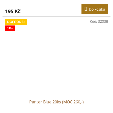
Do košíku
195 Kč
Kód:
32038
DOPRODEJ
18+
Panter Blue 20ks (MOC 260,-)