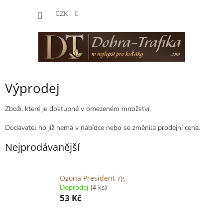
Přejít
NÁKUP
na
CZK
obsah
KOŠÍK
Výprodej
Zboží, které je dostupné v omezeném množství.
Dodavatel ho již nemá v nabídce nebo se změnila prodejní cena.
Nejprodávanější
Ozona President 7g
Doprodej
(4 ks)
53 Kč