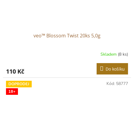
veo™ Blossom Twist 20ks 5,0g
Skladem
(8 ks)
Do košíku
110 Kč
Kód:
58777
DOPRODEJ
18+