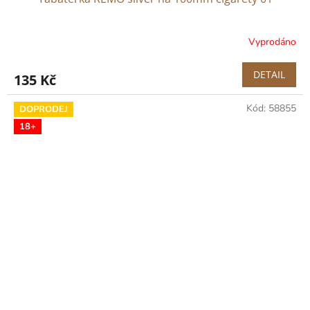
Vyprodáno
DETAIL
135 Kč
Kód:
58855
DOPRODEJ
18+