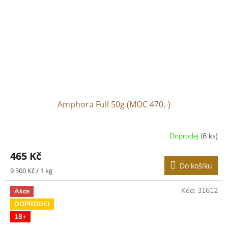
Amphora Full 50g (MOC 470,-)
Doprodej
(6 ks)
465 Kč
Do košíku
Měrná
9 300 Kč / 1 kg
cena:
Kód:
31612
Akce
DOPRODEJ
18+