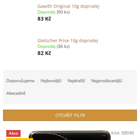
Gawith Original 10g doprodej
Doprodej
(50 ks)
83 Kč
Gletscher Prise 10g doprodej
Doprodej
(36 ks)
82 Kč
Ř
a
Doporučujeme
Nejlevnější
Nejdražší
Nejprodávanější
z
e
Abecedně
n
í
p
OTEVŘÍT FILTR
r
o
V
Kód:
58936
d
Akce
ý