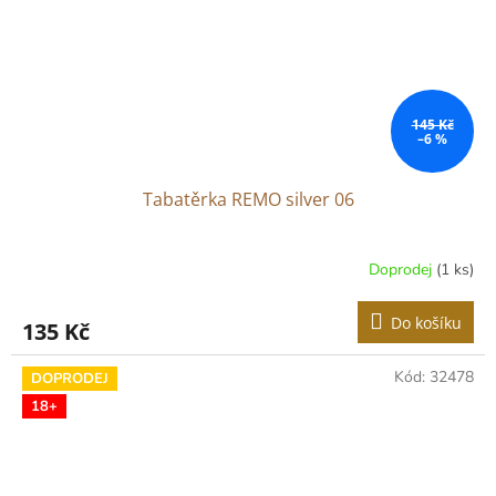
145 Kč
–6 %
Tabatěrka REMO silver 06
Doprodej
(1 ks)
Do košíku
135 Kč
Kód:
32478
DOPRODEJ
18+