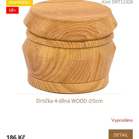
Kód:
DRT11328
DOPRODEJ
18+
Drtička 4-dílná WOOD ∅5cm
Vyprodáno
DETAIL
186 Kč