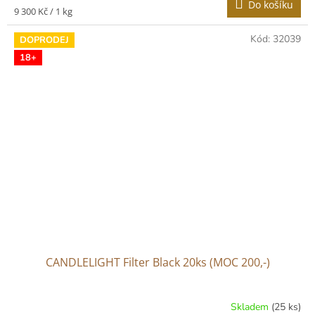
Do košíku
Měrná
9 300 Kč / 1 kg
cena:
Kód:
32039
DOPRODEJ
18+
CANDLELIGHT Filter Black 20ks (MOC 200,-)
Skladem
(25 ks)