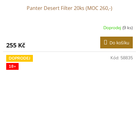
Panter Desert Filter 20ks (MOC 260,-)
Doprodej
(9 ks)
Do košíku
255 Kč
Kód:
58835
DOPRODEJ
18+