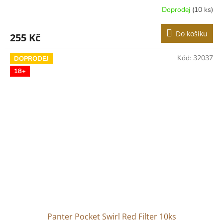
Doprodej
(10 ks)
Do košíku
255 Kč
Kód:
32037
DOPRODEJ
18+
Panter Pocket Swirl Red Filter 10ks