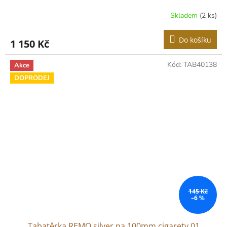
Skladem
(2 ks)
Do košíku
1 150 Kč
Kód:
TAB40138
Akce
DOPRODEJ
145 Kč
–6 %
Tabatěrka REMO silver na 100mm cigarety 01