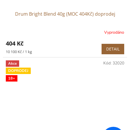
Drum Bright Blend 40g (MOC 404Kč) doprodej
Vyprodáno
404 Kč
DETAIL
Měrná
10 100 Kč / 1 kg
cena:
Kód:
32020
Akce
DOPRODEJ
18+