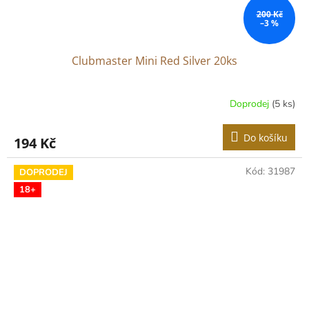
200 Kč
–3 %
Clubmaster Mini Red Silver 20ks
Doprodej
(5 ks)
Do košíku
194 Kč
Kód:
31987
DOPRODEJ
18+