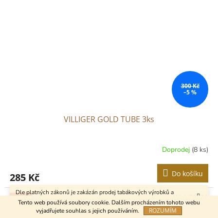
300 Kč
–5 %
VILLIGER GOLD TUBE 3ks
Doprodej
(8 ks)
Do košíku
285 Kč
Dle platných zákonů je zakázán prodej tabákových výrobků a
Kód:
31611
Akce
kuřáckých pomůcek osobám mladším 18 let.
Tento web používá soubory cookie. Dalším procházením tohoto webu
DOPRODEJ
ROZUMÍM
vyjadřujete souhlas s jejich používáním.