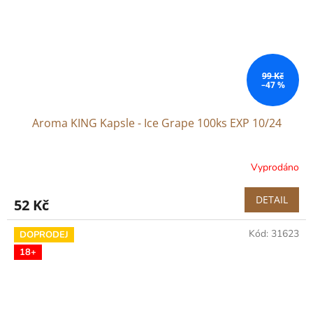
99 Kč
–47 %
Aroma KING Kapsle - Ice Grape 100ks EXP 10/24
Vyprodáno
DETAIL
52 Kč
Kód:
31623
DOPRODEJ
18+