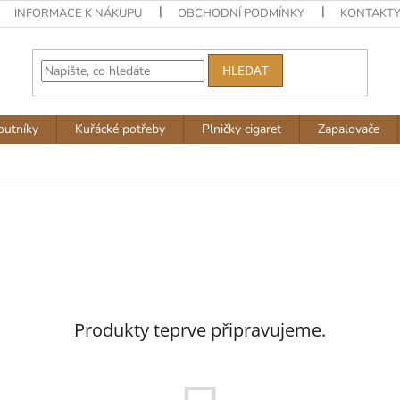
INFORMACE K NÁKUPU
OBCHODNÍ PODMÍNKY
KONTAKT
HLEDAT
outníky
Kuřácké potřeby
Plničky cigaret
Zapalovače
Produkty teprve připravujeme.