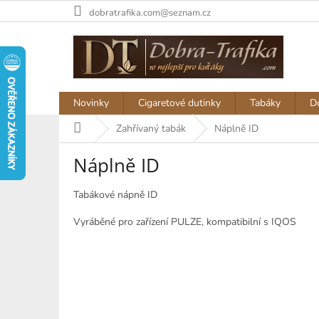
Přejít
dobratrafika.com@seznam.cz
na
obsah
Novinky
Cigaretové dutinky
Tabáky
D
Domů
Zahřívaný tabák
Náplně ID
Náplně ID
Tabákové nápně ID
Vyráběné pro zařízení PULZE, kompatibilní s IQOS