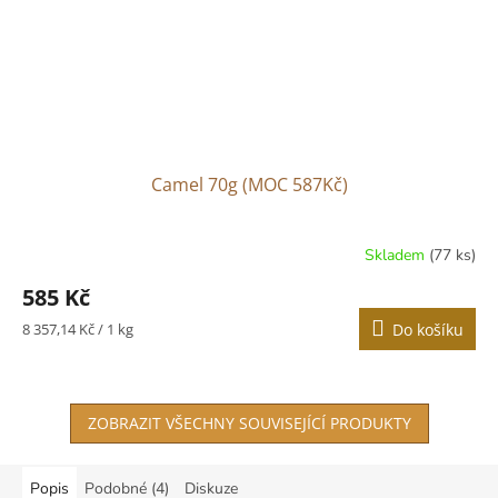
Camel 70g (MOC 587Kč)
Skladem
(77 ks)
585 Kč
Měrná
8 357,14 Kč / 1 kg
Do košíku
cena:
ZOBRAZIT VŠECHNY SOUVISEJÍCÍ PRODUKTY
Popis
Podobné (4)
Diskuze