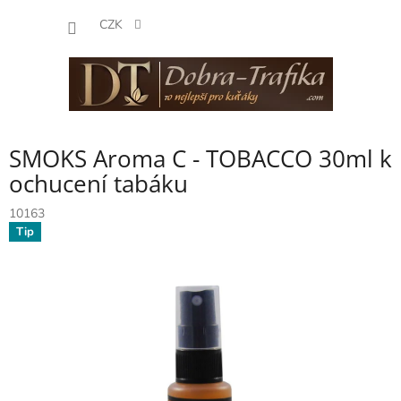
Přejít
NÁKUP
na
CZK
obsah
KOŠÍK
SMOKS Aroma C - TOBACCO 30ml k
ochucení tabáku
10163
Tip