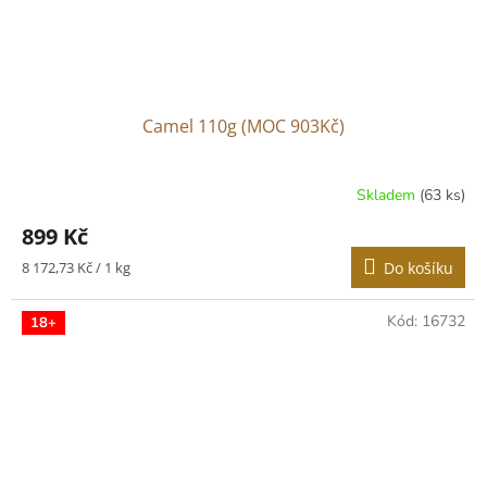
Camel 110g (MOC 903Kč)
Skladem
(63 ks)
Průměrné
hodnocení
899 Kč
produktu
je
Měrná
8 172,73 Kč / 1 kg
Do košíku
3,6
cena:
z
5
Kód:
16732
18+
hvězdiček.