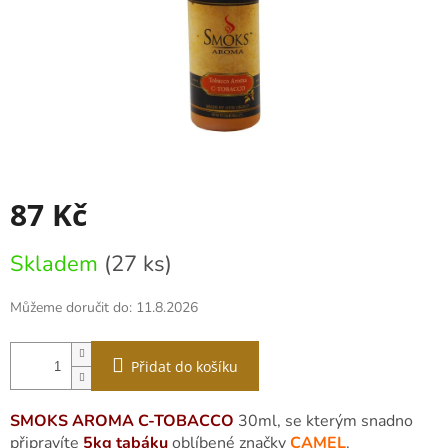
87 Kč
Měrná
Skladem
(27 ks)
cena:
Můžeme doručit do:
11.8.2026
Přidat do košíku
SMOKS AROMA C-TOBACCO
30ml, se kterým snadno
připravíte
5kg tabáku
oblíbené značky
CAMEL
.