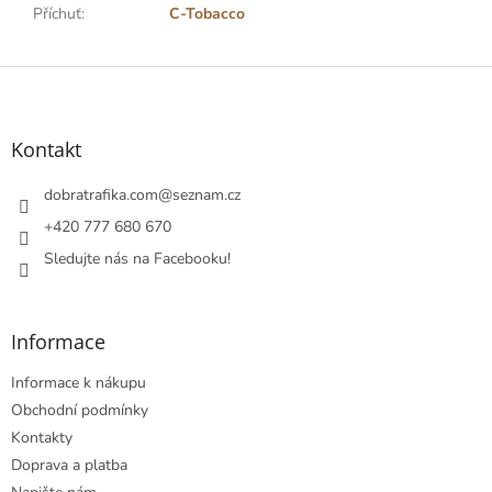
Příchuť
:
C-Tobacco
Z
á
p
a
Kontakt
t
í
dobratrafika.com
@
seznam.cz
+420 777 680 670
Sledujte nás na Facebooku!
Informace
Informace k nákupu
Obchodní podmínky
Kontakty
Doprava a platba