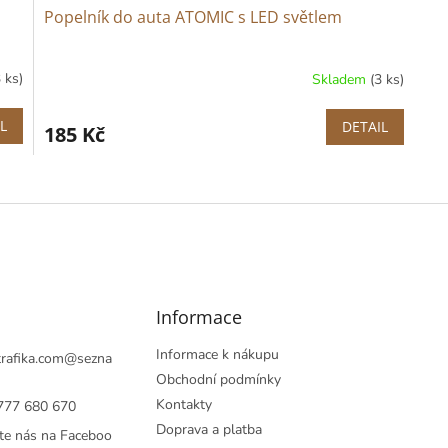
Popelník do auta ATOMIC s LED světlem
3 ks)
Skladem
(3 ks)
L
DETAIL
185 Kč
O
v
l
á
d
a
c
í
Informace
p
r
Informace k nákupu
rafika.com
@
sezna
v
Obchodní podmínky
k
Kontakty
777 680 670
y
v
Doprava a platba
te nás na Faceboo
ý