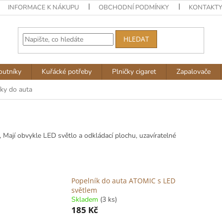
INFORMACE K NÁKUPU
OBCHODNÍ PODMÍNKY
KONTAKT
HLEDAT
outníky
Kuřácké potřeby
Plničky cigaret
Zapalovače
ky do auta
, Mají obvykle LED světlo a odkládací plochu, uzavíratelné
Popelník do auta ATOMIC s LED
světlem
Skladem
(3 ks)
185 Kč