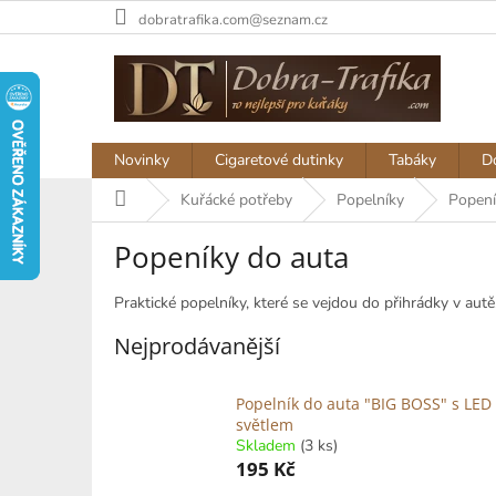
Přejít
dobratrafika.com@seznam.cz
na
obsah
Novinky
Cigaretové dutinky
Tabáky
D
Domů
Kuřácké potřeby
Popelníky
Popení
Popeníky do auta
Praktické popelníky, které se vejdou do přihrádky v autě
Nejprodávanější
Popelník do auta "BIG BOSS" s LED
světlem
Skladem
(3 ks)
195 Kč