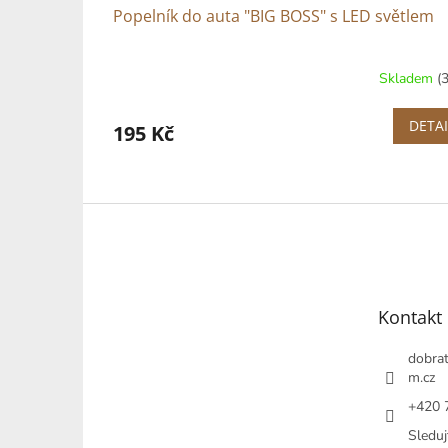
Popelník do auta "BIG BOSS" s LED světlem
Skladem
(
DETAI
195 Kč
Z
á
p
a
t
Kontakt
í
dobrat
m.cz
+420 
Sleduj