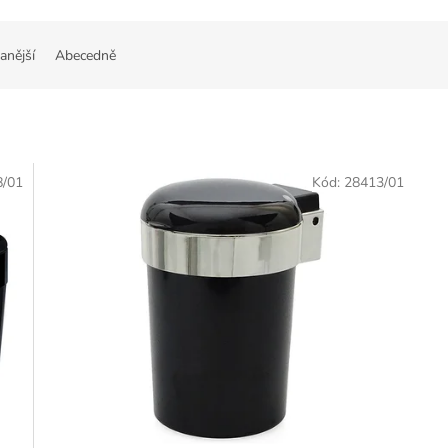
anější
Abecedně
8/01
Kód:
28413/01