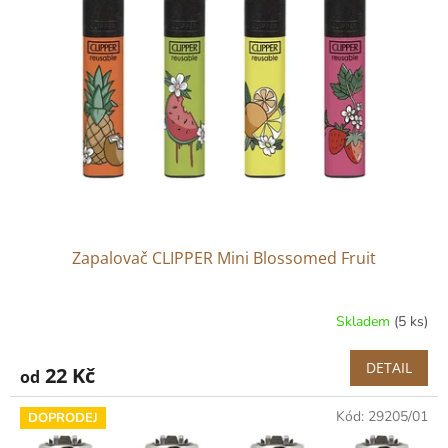
t
s
ů
p
r
o
d
u
k
t
ů
Zapalovač CLIPPER Mini Blossomed Fruit
Skladem
(5 ks)
DETAIL
22 Kč
od
Kód:
29205/01
DOPRODEJ