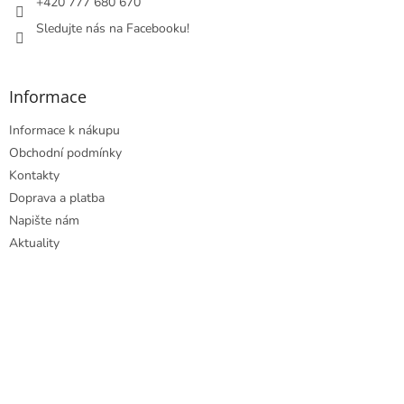
+420 777 680 670
v
Sledujte nás na Facebooku!
k
y
v
ý
Informace
p
i
Informace k nákupu
s
u
Obchodní podmínky
Kontakty
Doprava a platba
Napište nám
Aktuality