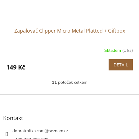
Zapalovač Clipper Micro Metal Platted + Giftbox
Skladem
(1 ks)
DETAIL
149 Kč
11
položek celkem
O
v
l
Z
á
á
d
p
a
a
Kontakt
c
t
í
í
dobratrafika.com
@
seznam.cz
p
r