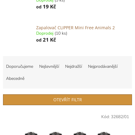
Doprodej
(5 ks)
19 Kč
od
Zapalovač CLIPPER Mini Free Animals 2
Doprodej
(10 ks)
21 Kč
od
Ř
a
Doporučujeme
Nejlevnější
Nejdražší
Nejprodávanější
z
e
Abecedně
n
í
p
OTEVŘÍT FILTR
r
o
V
Kód:
32682/01
d
ý
u
p
k
i