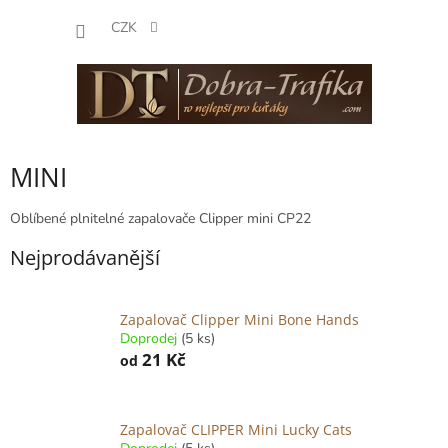
Přejít
NÁKUP
na
CZK
obsah
KOŠÍK
MINI
Oblíbené plnitelné zapalovače Clipper mini CP22
Nejprodávanější
Zapalovač Clipper Mini Bone Hands
Doprodej
(5 ks)
21 Kč
od
Zapalovač CLIPPER Mini Lucky Cats