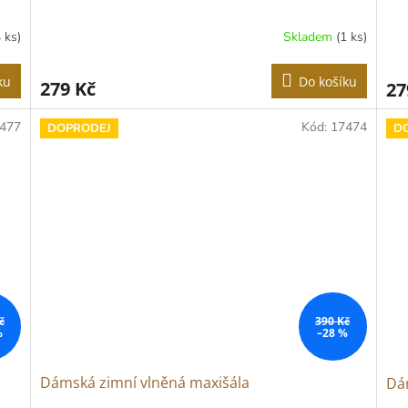
4 ks)
Skladem
(1 ks)
ku
Do košíku
279 Kč
27
477
Kód:
17474
DOPRODEJ
D
č
390 Kč
%
–28 %
Dámská zimní vlněná maxišála
Dá