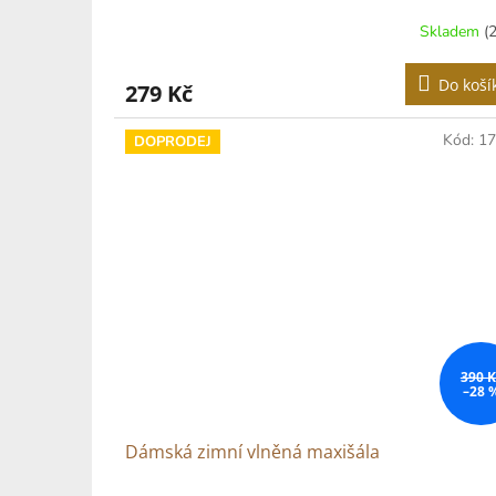
Skladem
(
Do koší
279 Kč
Kód:
1
DOPRODEJ
390 K
–28 
Dámská zimní vlněná maxišála