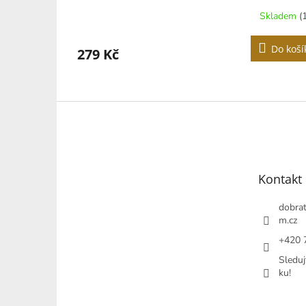
Skladem
(
Do koší
279 Kč
Z
á
p
a
t
Kontakt
í
dobrat
m.cz
+420 
Sleduj
ku!