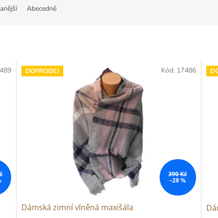
anější
Abecedně
489
Kód:
17486
DOPRODEJ
D
č
390 Kč
%
–28 %
Dámská zimní vlněná maxišála
Dá