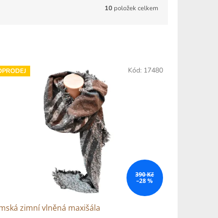
10
položek celkem
Kód:
17480
OPRODEJ
390 Kč
–28 %
mská zimní vlněná maxišála