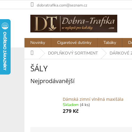
Přejít
dobratrafika.com@seznam.cz
na
obsah
Novinky
Cigaretové dutinky
Tabáky
D
Domů
DOPLŇKOVÝ SORTIMENT
DÁRKOVÉ 
ŠÁLY
Nejprodávanější
Dámská zimní vlněná maxišála
Skladem
(4 ks)
279 Kč
Ř