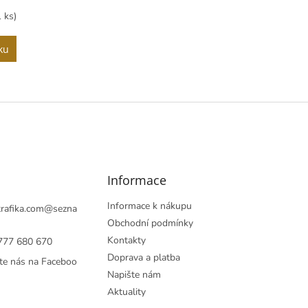
1 ks)
ku
O
v
l
á
d
a
c
í
Informace
p
r
Informace k nákupu
rafika.com
@
sezna
v
Obchodní podmínky
k
Kontakty
777 680 670
y
v
Doprava a platba
te nás na Faceboo
ý
Napište nám
p
Aktuality
i