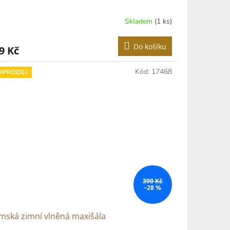
Skladem
(1 ks)
Do košíku
9 Kč
Kód:
17468
OPRODEJ
390 Kč
–28 %
mská zimní vlněná maxišála