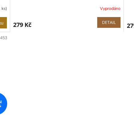
2 ks)
Vyprodáno
DETAIL
ku
279 Kč
27
7453
č
%