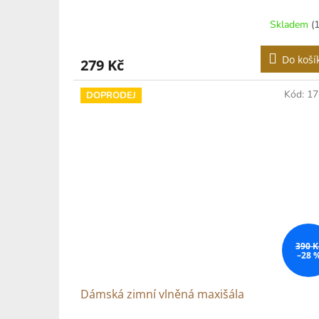
Skladem
(
Do koší
279 Kč
Kód:
17
DOPRODEJ
390 K
–28 
Dámská zimní vlněná maxišála