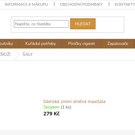
INFORMACE K NÁKUPU
OBCHODNÍ PODMÍNKY
KONTAKT
HLEDAT
outníky
Kuřácké potřeby
Plničky cigaret
Zapalovače
ZBOŽÍ
ŠÁLY
Dámská zimní vlněná maxišála
Skladem
(1 ks)
279 Kč