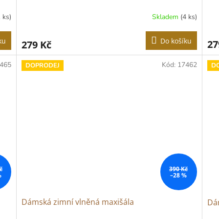
1 ks)
Skladem
(4 ks)
ku
Do košíku
27
279 Kč
465
Kód:
17462
DOPRODEJ
D
č
390 Kč
%
–28 %
Dámská zimní vlněná maxišála
Dá