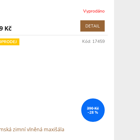
Vyprodáno
DETAIL
9 Kč
Kód:
17459
OPRODEJ
390 Kč
–28 %
mská zimní vlněná maxišála