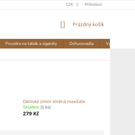
Y
DOPRAVA A PLATBA
NAPIŠTE NÁM
CZK
Přihlášení
AKTUALITY
NÁKUPNÍ
Prázdný košík
KOŠÍK
Pouzdra na tabák a cigarety
Ochucovadla
Výprodej
Dámská zimní vlněná maxišála
Skladem
(1 ks)
279 Kč