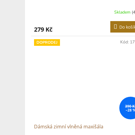
Skladem
(
Do koší
279 Kč
Kód:
17
DOPRODEJ
390 K
–28 
Dámská zimní vlněná maxišála