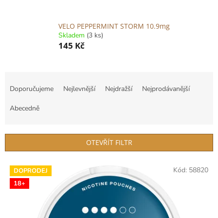
VELO PEPPERMINT STORM 10.9mg
Skladem
(3 ks)
145 Kč
Ř
a
Doporučujeme
Nejlevnější
Nejdražší
Nejprodávanější
z
e
Abecedně
n
í
p
OTEVŘÍT FILTR
r
o
V
Kód:
58820
d
DOPRODEJ
ý
u
18+
p
k
i
t
s
ů