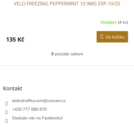
VELO FREEZING PEPPERMINT 10.9MG EXP.10/25
Skladem
(4 ks)
Do košíku
135 Kč
9
položek celkem
O
v
l
Z
á
á
d
p
a
a
Kontakt
c
t
í
í
dobratrafika.com
@
seznam.cz
p
r
+420 777 680 670
v
Sledujte nás na Facebooku!
k
y
v