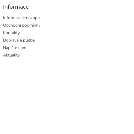
ý
Informace
p
i
Informace k nákupu
s
u
Obchodní podmínky
Kontakty
Doprava a platba
Napište nám
Aktuality