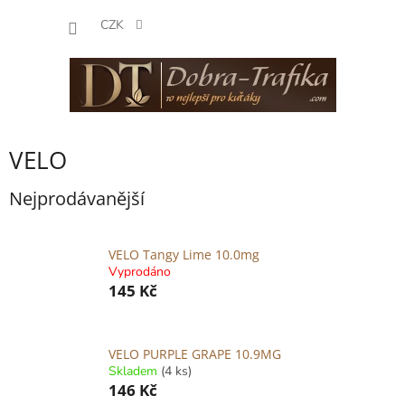
Přejít
NÁKUP
na
CZK
obsah
KOŠÍK
VELO
Nejprodávanější
VELO Tangy Lime 10.0mg
Vyprodáno
145 Kč
VELO PURPLE GRAPE 10.9MG
Skladem
(4 ks)
146 Kč