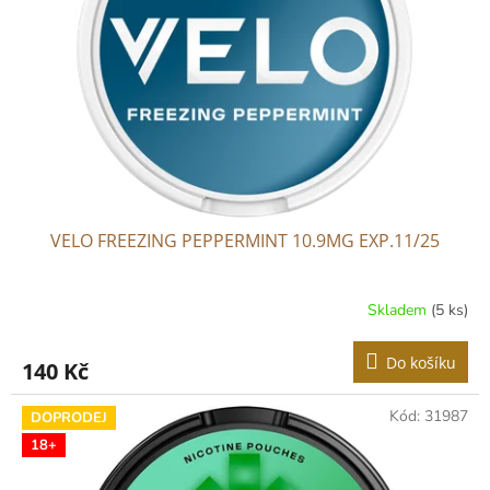
p
r
o
d
u
k
t
ů
VELO FREEZING PEPPERMINT 10.9MG EXP.11/25
Skladem
(5 ks)
Do košíku
140 Kč
Kód:
31987
DOPRODEJ
18+