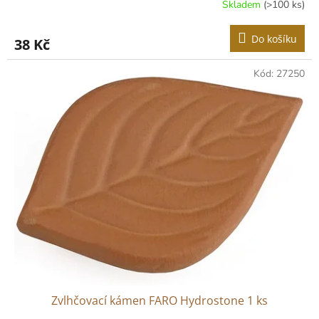
Skladem
(>100 ks)
Do košíku
38 Kč
Kód:
27250
Zvlhčovací kámen FARO Hydrostone 1 ks