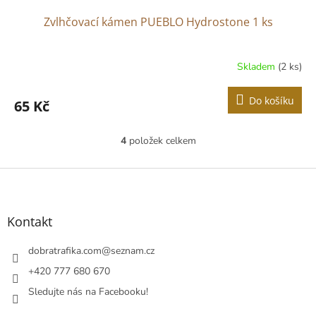
Zvlhčovací kámen PUEBLO Hydrostone 1 ks
Skladem
(2 ks)
Do košíku
65 Kč
4
položek celkem
O
v
l
Z
á
á
d
p
a
a
Kontakt
c
t
í
í
dobratrafika.com
@
seznam.cz
p
r
+420 777 680 670
v
Sledujte nás na Facebooku!
k
y