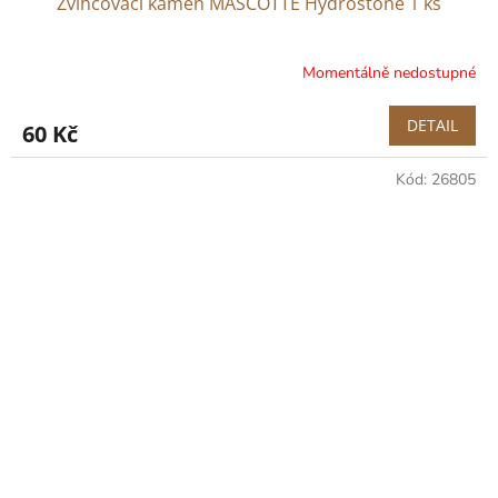
Zvlhčovací kámen MASCOTTE Hydrostone 1 ks
Momentálně nedostupné
DETAIL
60 Kč
Kód:
26805