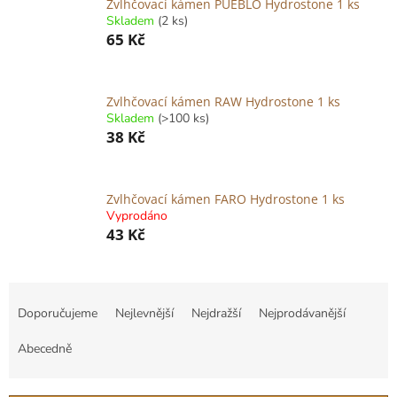
Zvlhčovací kámen PUEBLO Hydrostone 1 ks
Skladem
(2 ks)
65 Kč
Zvlhčovací kámen RAW Hydrostone 1 ks
Skladem
(>100 ks)
38 Kč
Zvlhčovací kámen FARO Hydrostone 1 ks
Vyprodáno
43 Kč
Ř
a
Doporučujeme
Nejlevnější
Nejdražší
Nejprodávanější
z
e
Abecedně
n
í