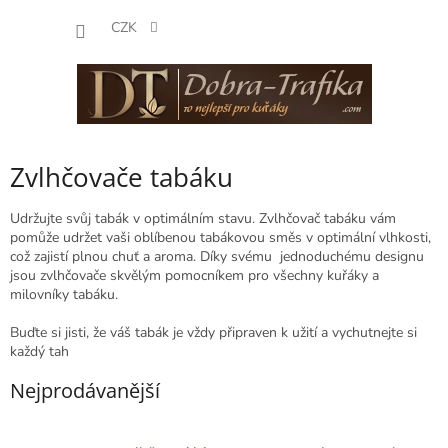
Přejít
NÁKUP
na
CZK
obsah
KOŠÍK
Zvlhčovače tabáku
Udržujte svůj tabák v optimálním stavu. Zvlhčovač tabáku vám
pomůže udržet vaši oblíbenou tabákovou směs v optimální vlhkosti,
což zajistí plnou chuť a aroma. Díky svému jednoduchému designu
jsou zvlhčovače skvělým pomocníkem pro všechny kuřáky a
milovníky tabáku.
Buďte si jisti, že váš tabák je vždy připraven k užití a vychutnejte si
každý tah
Nejprodávanější