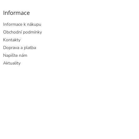
v
ý
Informace
p
i
Informace k nákupu
s
u
Obchodní podmínky
Kontakty
Doprava a platba
Napište nám
Aktuality