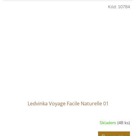
1,0
z
Kód:
10784
5
hvězdiček.
Ledvinka Voyage Facile Naturelle 01
Skladem
(48 ks)
Průměrné
hodnocení
produktu