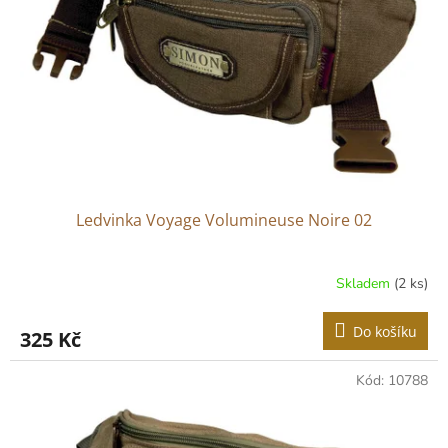
p
r
o
d
u
k
t
ů
Ledvinka Voyage Volumineuse Noire 02
Skladem
(2 ks)
Do košíku
325 Kč
Kód:
10788