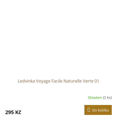
Ledvinka Voyage Facile Naturelle Verte 01
Skladem
(1 ks)
Průměrné
hodnocení
produktu
Do košíku
295 Kč
je