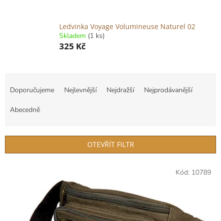
Ledvinka Voyage Volumineuse Naturel 02
Skladem
(1 ks)
325 Kč
Ř
a
Doporučujeme
Nejlevnější
Nejdražší
Nejprodávanější
z
e
Abecedně
n
í
p
OTEVŘÍT FILTR
r
o
V
Kód:
10789
d
ý
u
p
k
i
t
s
ů