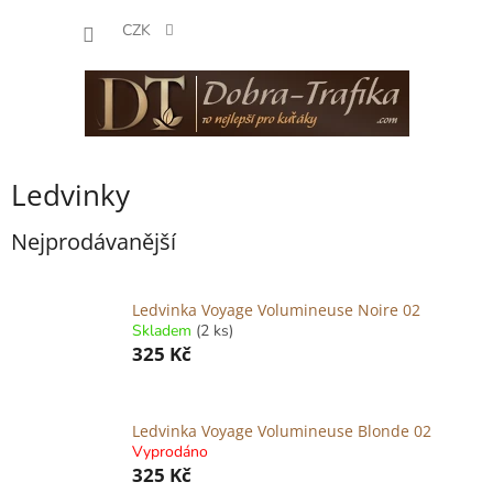
Přejít
NÁKUP
na
CZK
obsah
KOŠÍK
Ledvinky
Nejprodávanější
Ledvinka Voyage Volumineuse Noire 02
Skladem
(2 ks)
325 Kč
Ledvinka Voyage Volumineuse Blonde 02
Vyprodáno
325 Kč