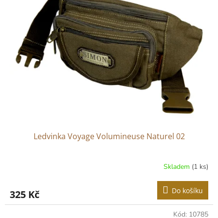
hvězdiček.
Ledvinka Voyage Volumineuse Naturel 02
Skladem
(1 ks)
Do košíku
325 Kč
Kód:
10785