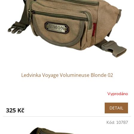
Ledvinka Voyage Volumineuse Blonde 02
Vyprodáno
Průměrné
hodnocení
produktu
DETAIL
325 Kč
je
2,0
Kód:
10787
z
5