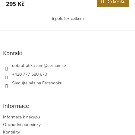
Do košíku
295 Kč
je
2,0
z
5
položek celkem
O
5
v
hvězdiček.
l
Z
á
á
d
p
a
a
Kontakt
c
t
í
í
dobratrafika.com
@
seznam.cz
p
r
+420 777 680 670
v
Sledujte nás na Facebooku!
k
y
v
ý
Informace
p
i
Informace k nákupu
s
u
Obchodní podmínky
Kontakty