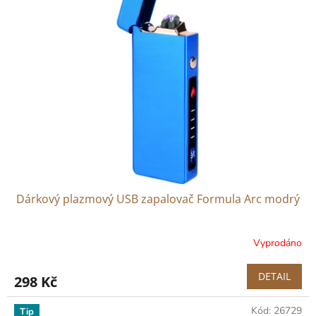
Dárkový plazmový USB zapalovač Formula Arc modrý
Vyprodáno
DETAIL
298 Kč
Kód:
26729
Tip