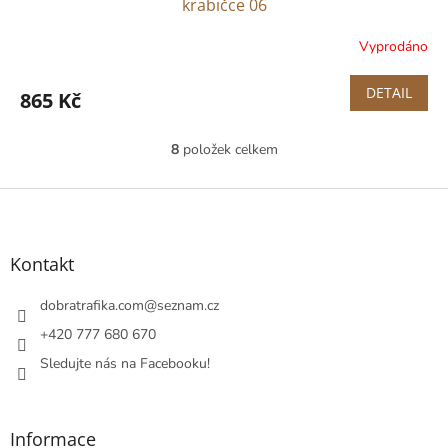
krabičce 06
Vyprodáno
DETAIL
865 Kč
8
položek celkem
O
v
l
Z
á
á
d
p
a
a
Kontakt
c
t
í
í
dobratrafika.com
@
seznam.cz
p
r
+420 777 680 670
v
Sledujte nás na Facebooku!
k
y
v
ý
Informace
p