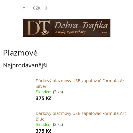
Přejít
NÁKUP
na
CZK
obsah
KOŠÍK
Plazmové
Nejprodávanější
Dárkový plazmový USB zapalovač Formula Arc
Silver
Skladem
(2 ks)
375 Kč
Dárkový plazmový USB zapalovač Formula Arc
Blue
Skladem
(3 ks)
375 Kč