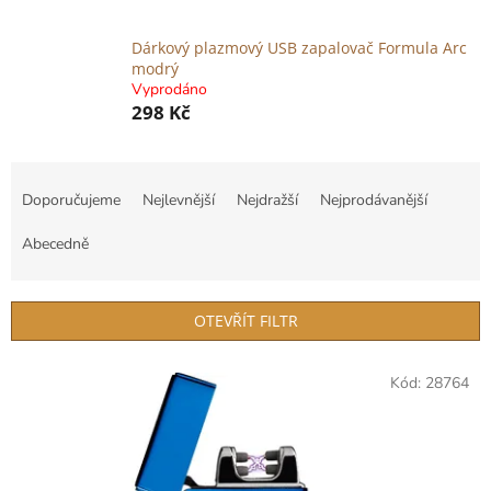
Dárkový plazmový USB zapalovač Formula Arc
modrý
Vyprodáno
298 Kč
Ř
a
Doporučujeme
Nejlevnější
Nejdražší
Nejprodávanější
z
e
Abecedně
n
í
p
OTEVŘÍT FILTR
r
o
V
Kód:
28764
d
ý
u
p
k
i
t
s
ů