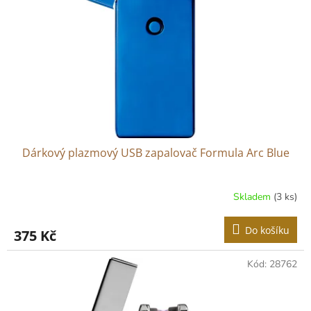
p
r
o
d
u
k
t
ů
Dárkový plazmový USB zapalovač Formula Arc Blue
Skladem
(3 ks)
Do košíku
375 Kč
Kód:
28762