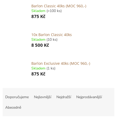
Barlon Classic 40ks (MOC 960,-)
Skladem
(>100 ks)
875 Kč
10x Barlon Classic 40ks
Skladem
(10 ks)
8 500 Kč
Barlon Exclusive 40ks (MOC 960,-)
Skladem
(1 ks)
875 Kč
Ř
a
Doporučujeme
Nejlevnější
Nejdražší
Nejprodávanější
z
e
Abecedně
n