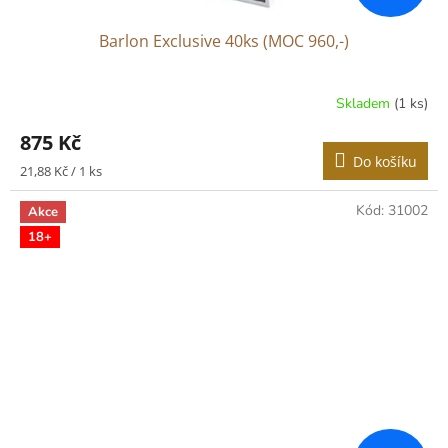
Barlon Exclusive 40ks (MOC 960,-)
Skladem
(1 ks)
Průměrné
hodnocení
875 Kč
produktu
Do košíku
je
Měrná
21,88 Kč / 1 ks
5,0
cena:
z
Kód:
31002
Akce
5
18+
hvězdiček.