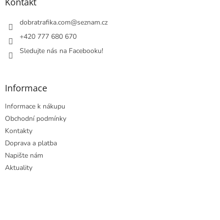
a
Kontakt
c
t
í
í
dobratrafika.com
@
seznam.cz
p
r
+420 777 680 670
v
Sledujte nás na Facebooku!
k
y
v
ý
Informace
p
i
Informace k nákupu
s
u
Obchodní podmínky
Kontakty
Doprava a platba
Napište nám
Aktuality