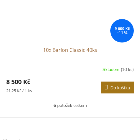
9 600 Kč
–11 %
10x Barlon Classic 40ks
Skladem
(10 ks)
8 500 Kč
Do košíku
Měrná
21,25 Kč / 1 ks
cena:
6
položek celkem
O
v
l
Z
á
á
d
p
a