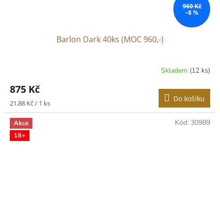
960 Kč
–8 %
Barlon Dark 40ks (MOC 960,-)
Skladem
(12 ks)
875 Kč
Do košíku
Měrná
21,88 Kč / 1 ks
cena:
Kód:
30989
Akce
18+