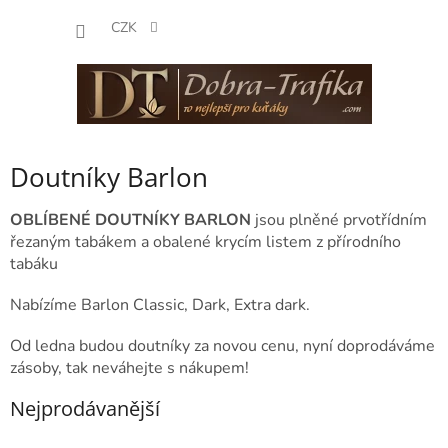
Přejít
NÁKUP
na
CZK
obsah
KOŠÍK
Doutníky Barlon
OBLÍBENÉ DOUTNÍKY BARLON
jsou plněné prvotřídním
řezaným tabákem a obalené krycím listem z přírodního
tabáku
Nabízíme Barlon Classic, Dark, Extra dark.
Od ledna budou doutníky za novou cenu, nyní doprodáváme
zásoby, tak neváhejte s nákupem!
Nejprodávanější