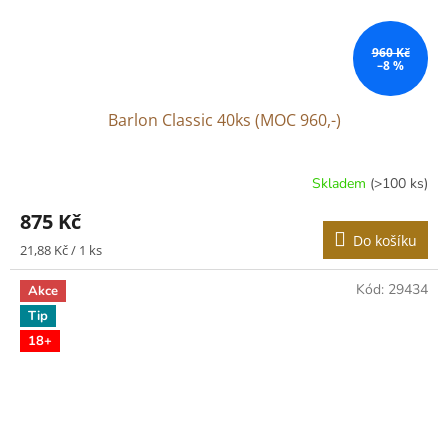
960 Kč
–8 %
Barlon Classic 40ks (MOC 960,-)
Skladem
(>100 ks)
Průměrné
hodnocení
875 Kč
produktu
Do košíku
je
Měrná
21,88 Kč / 1 ks
4,3
cena:
z
Kód:
29434
Akce
5
Tip
hvězdiček.
18+