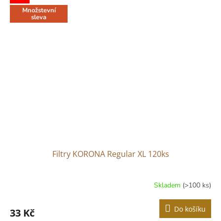
Množstevní
sleva
Filtry KORONA Regular XL 120ks
Skladem
(>100 ks)
Průměrné
hodnocení
produktu
Do košíku
33 Kč
je