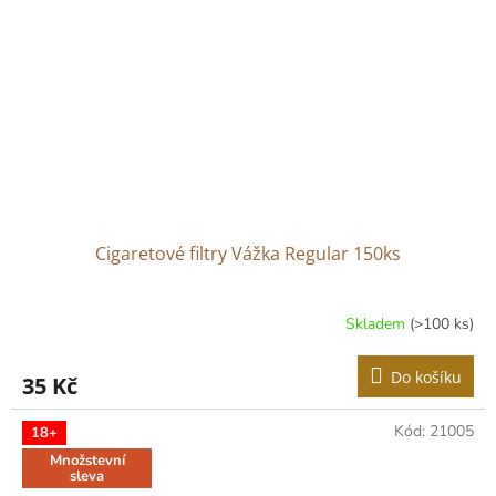
Cigaretové filtry Vážka Regular 150ks
Skladem
(>100 ks)
Průměrné
hodnocení
produktu
Do košíku
35 Kč
je
4,5
z
Kód:
21005
18+
5
Množstevní
hvězdiček.
sleva