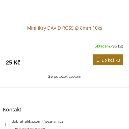
Minifiltry DAVID ROSS ∅ 8mm 10ks
Skladem
(96 ks)
Do košíku
25 Kč
25
položek celkem
O
v
l
Z
á
á
d
p
a
a
Kontakt
c
t
í
í
dobratrafika.com
@
seznam.cz
p
r