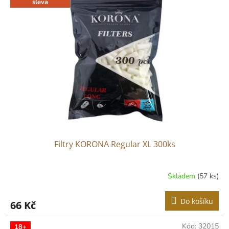
sleva
Filtry KORONA Regular XL 300ks
Skladem
(57 ks)
Do košíku
66 Kč
Kód:
32015
18+