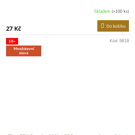
Skladem
(>100 ks)
Do košíku
27 Kč
Kód:
9818
18+
Množstevní
sleva