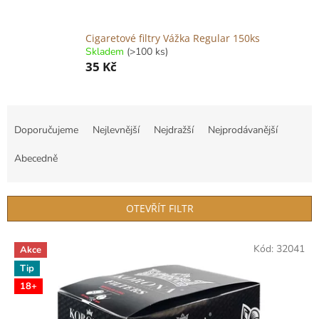
Cigaretové filtry Vážka Regular 150ks
Skladem
(>100 ks)
35 Kč
Ř
a
Doporučujeme
Nejlevnější
Nejdražší
Nejprodávanější
z
e
Abecedně
n
í
p
OTEVŘÍT FILTR
r
o
V
Kód:
32041
d
Akce
ý
u
Tip
p
k
i
18+
t
s
ů