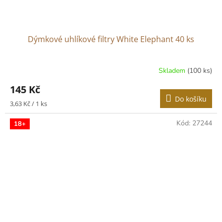
Dýmkové uhlíkové filtry White Elephant 40 ks
Skladem
(100 ks)
145 Kč
Do košíku
Měrná
3,63 Kč / 1 ks
cena:
Kód:
27244
18+