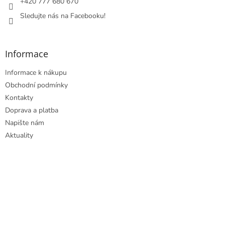
+420 777 680 670
v
Sledujte nás na Facebooku!
k
y
v
ý
Informace
p
i
Informace k nákupu
s
u
Obchodní podmínky
Kontakty
Doprava a platba
Napište nám
Aktuality