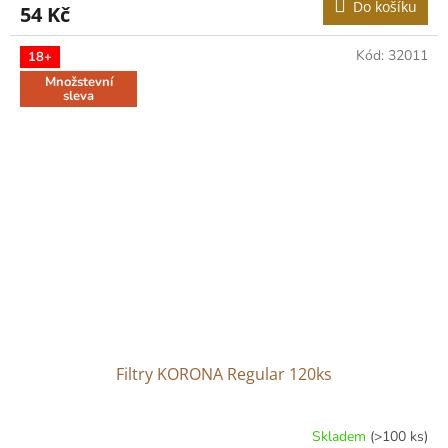
Do košíku
54 Kč
Kód:
32011
18+
Množstevní
sleva
Filtry KORONA Regular 120ks
Skladem
(>100 ks)