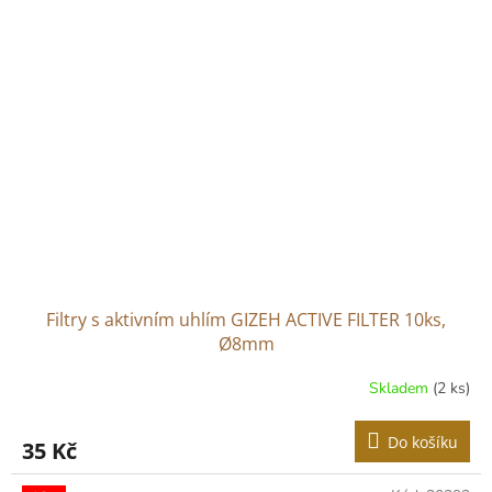
hvězdiček.
Filtry s aktivním uhlím GIZEH ACTIVE FILTER 10ks,
Ø8mm
Skladem
(2 ks)
Do košíku
35 Kč