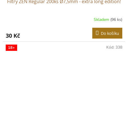
Filtry ZEN Regular 200ks Ø7,5mm - extra long edition!
Skladem
(96 ks)
Průměrné
hodnocení
produktu
Do košíku
30 Kč
je
4,8
z
Kód:
338
18+
5
hvězdiček.