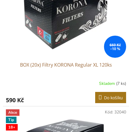
p
r
o
d
u
k
t
ů
660 Kč
–10 %
BOX (20x) Filtry KORONA Regular XL 120ks
Skladem
(7 ks)
Do košíku
590 Kč
Kód:
32040
Akce
Tip
18+