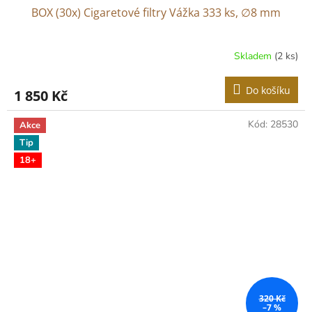
BOX (30x) Cigaretové filtry Vážka 333 ks, ∅8 mm
Skladem
(2 ks)
Průměrné
hodnocení
produktu
Do košíku
1 850 Kč
je
5,0
z
Kód:
28530
Akce
5
Tip
hvězdiček.
18+
320 Kč
–7 %