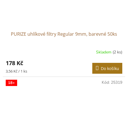
PURIZE uhlíkové filtry Regular 9mm, barevné 50ks
Skladem
(2 ks)
178 Kč
Do košíku
Měrná
3,56 Kč / 1 ks
cena:
Kód:
25319
18+