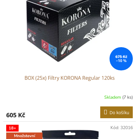
675 Kč
–10 %
BOX (25x) Filtry KORONA Regular 120ks
Skladem
(7 ks)
Do košíku
605 Kč
Kód:
32016
18+
Množstevní