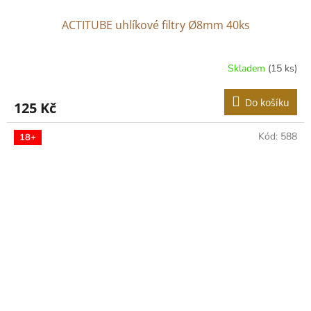
ACTITUBE uhlíkové filtry Ø8mm 40ks
Skladem
(15 ks)
Do košíku
125 Kč
Kód:
588
18+