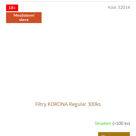
5,0
z
Kód:
32014
18+
5
Množstevní
hvězdiček.
sleva
Filtry KORONA Regular 300ks
Skladem
(>100 ks)