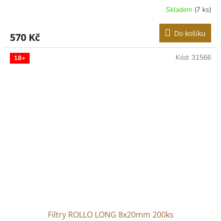
Skladem
(7 ks)
Průměrné
hodnocení
produktu
Do košíku
570 Kč
je
5,0
z
Kód:
31566
18+
5
hvězdiček.
Filtry ROLLO LONG 8x20mm 200ks