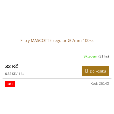
Filtry MASCOTTE regular Ø 7mm 100ks
Skladem
(31 ks)
32 Kč
Do košíku
Měrná
0,32 Kč / 1 ks
cena:
Kód:
25140
18+