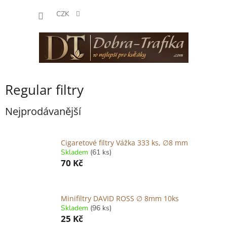
Přejít
NÁKUP
na
CZK
obsah
KOŠÍK
Regular filtry
Nejprodávanější
Cigaretové filtry Vážka 333 ks, ∅8 mm
Skladem
(61 ks)
70 Kč
Minifiltry DAVID ROSS ∅ 8mm 10ks
Skladem
(96 ks)
25 Kč