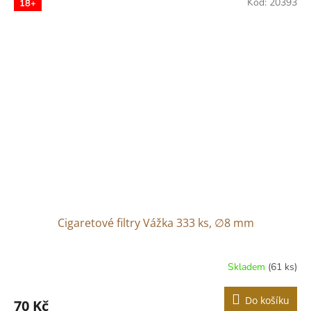
Kód:
20393
18+
Cigaretové filtry Vážka 333 ks, ∅8 mm
Skladem
(61 ks)
Do košíku
70 Kč