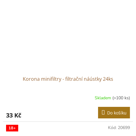
Korona minifiltry - filtrační náústky 24ks
Skladem
(>100 ks)
Průměrné
hodnocení
produktu
Do košíku
33 Kč
je
4,7
z
Kód:
20699
18+
5