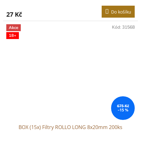
Do košíku
27 Kč
Kód:
31568
Akce
18+
675 Kč
–15 %
BOX (15x) Filtry ROLLO LONG 8x20mm 200ks