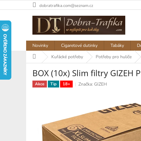
Přejít
dobratrafika.com@seznam.cz
na
obsah
Novinky
Cigaretové dutinky
Tabáky
D
Domů
Kuřácké potřeby
Potřeby pro huliče
BOX (10x) Slim filtry GIZEH
Značka:
GIZEH
Akce
Tip
18+