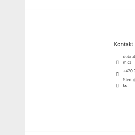
Z
á
p
a
t
Kontakt
í
dobrat
m.cz
+420 
Sleduj
ku!