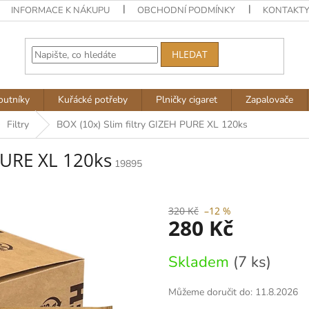
INFORMACE K NÁKUPU
OBCHODNÍ PODMÍNKY
KONTAKT
HLEDAT
outníky
Kuřácké potřeby
Plničky cigaret
Zapalovače
Filtry
BOX (10x) Slim filtry GIZEH PURE XL 120ks
 PURE XL 120ks
19895
320 Kč
–12 %
280 Kč
Měrná
Skladem
(7 ks)
cena:
Můžeme doručit do:
11.8.2026