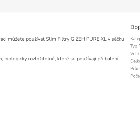
Dop
iltraci můžete používat Slim Filtry GIZEH PURE XL v sáčku
Kate
Typ F
Velik
m
, biologicky rozložitelné, které se používají při balení
Délka
Prům
Poče