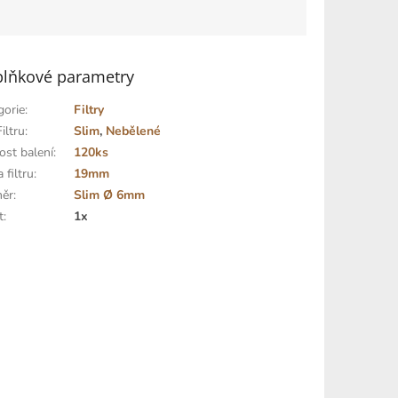
lňkové parametry
gorie
:
Filtry
iltru
:
Slim
,
Nebělené
ost balení
:
120ks
 filtru
:
19mm
ěr
:
Slim Ø 6mm
t
:
1x