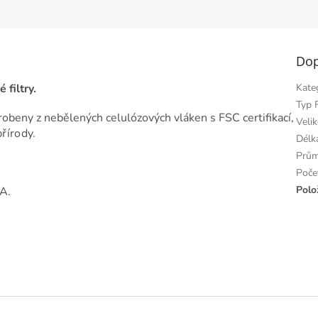
Dop
 filtry.
Kate
Typ F
yrobeny z nebělených celulózových vláken s FSC certifikací,
Velik
přírody.
Délka
Prům
Poče
Polo
A.