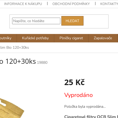
INFORMACE K NÁKUPU
OBCHODNÍ PODMÍNKY
KONTAKT
HLEDAT
outníky
Kuřácké potřeby
Plničky cigaret
Zapalovače
Slim Bio 120+30ks
Bio 120+30ks
19880
25 Kč
Měrná
Vyprodáno
cena:
Položka byla vyprodána…
Cigaretové filtry OCB Slim 