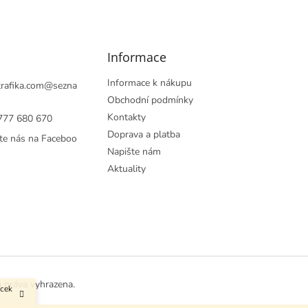
Informace
Informace k nákupu
rafika.com
@
sezna
Obchodní podmínky
Kontakty
777 680 670
Doprava a platba
te nás na Faceboo
Napište nám
Aktuality
a práva vyhrazena.
ůcek