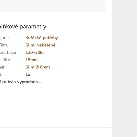
lňkové parametry
gorie
:
Kuřácké potřeby
iltru
:
Slim
,
Nebělené
ost balení
:
120+30ks
 filtru
:
15mm
ěr
:
Slim Ø 6mm
t
:
1x
žka byla vyprodána…