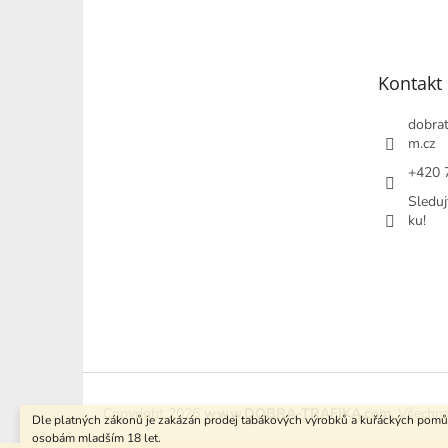
á
p
a
t
Kontakt
í
dobrat
m.cz
+420 
Sleduj
ku!
Copyright 2026
www.DOBRA-TRAFIKA.com
. Všechn
Dle platných zákonů je zakázán prodej tabákových výrobků a kuřáckých pom
osobám mladším 18 let.