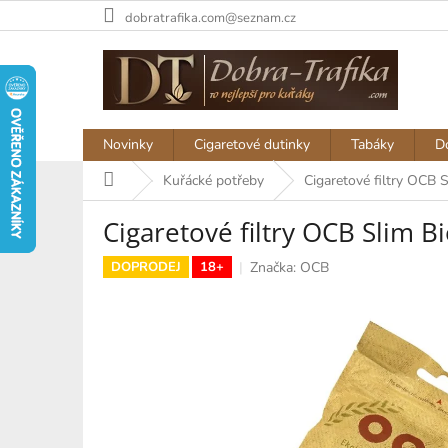
Přejít
dobratrafika.com@seznam.cz
na
obsah
Novinky
Cigaretové dutinky
Tabáky
D
Domů
Kuřácké potřeby
Cigaretové filtry OCB 
Cigaretové filtry OCB Slim 
Značka:
OCB
DOPRODEJ
18+