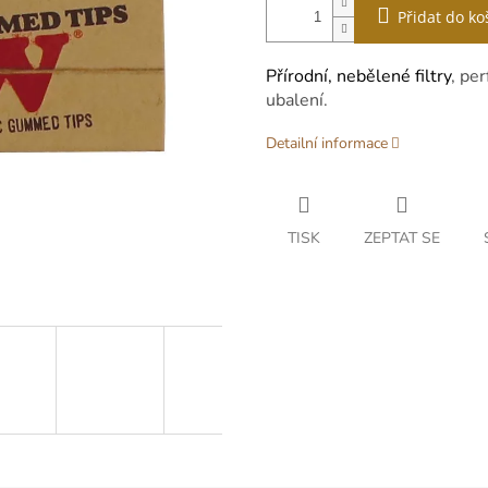
Přidat do ko
Přírodní, nebělené filtry
, pe
ubalení.
Detailní informace
TISK
ZEPTAT SE