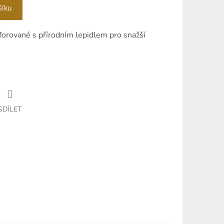
šíku
rforované s přírodním lepidlem pro snažší
SDÍLET