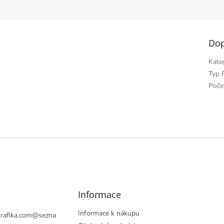
Dop
Kate
Typ F
Poče
Informace
Informace k nákupu
rafika.com
@
sezna