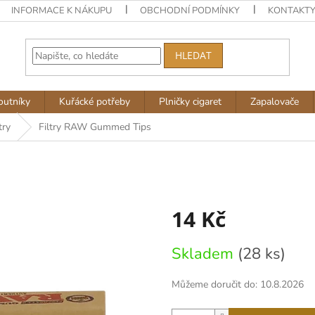
INFORMACE K NÁKUPU
OBCHODNÍ PODMÍNKY
KONTAKT
HLEDAT
outníky
Kuřácké potřeby
Plničky cigaret
Zapalovače
try
Filtry RAW Gummed Tips
14 Kč
Měrná
Skladem
(28 ks)
cena:
Můžeme doručit do:
10.8.2026