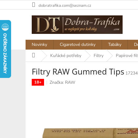
Přejít
dobratrafika.com@seznam.cz
na
obsah
Novinky
Cigaretové dutinky
Tabáky
D
Domů
Kuřácké potřeby
Filtry
Papírové fil
Filtry RAW Gummed Tips
17234
Značka:
RAW
18+