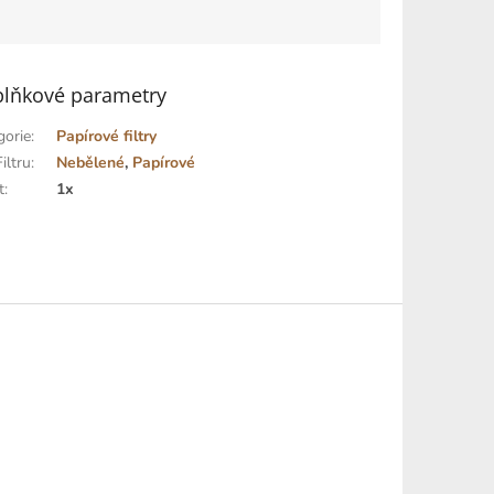
lňkové parametry
gorie
:
Papírové filtry
iltru
:
Nebělené
,
Papírové
t
:
1x