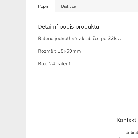
Popis
Diskuze
Detailní popis produktu
Baleno jednotlivě v krabičce po 33ks .
Rozměr: 18x59mm
Box: 24 balení
Z
á
p
a
t
Kontakt
í
dobrat