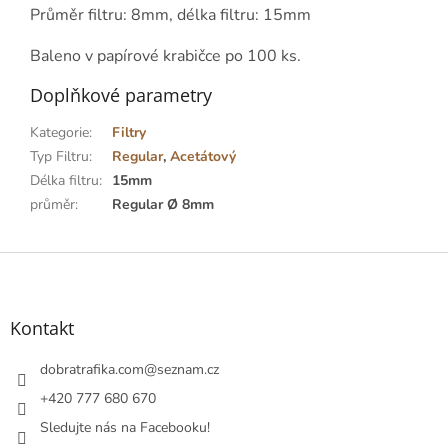
Průměr filtru: 8mm, délka filtru: 15mm
Baleno
v papírové krabičce po 100 ks.
Doplňkové parametry
Kategorie
:
Filtry
Typ Filtru
:
Regular
,
Acetátový
Délka filtru
:
15mm
průměr
:
Regular Ø 8mm
Z
á
p
a
Kontakt
t
í
dobratrafika.com
@
seznam.cz
+420 777 680 670
Sledujte nás na Facebooku!