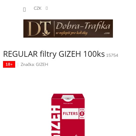
Přejít
NÁKUP
na
CZK
obsah
KOŠÍK
REGULAR filtry GIZEH 100ks
15754
Značka:
GIZEH
18+