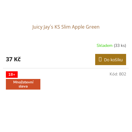
Juicy Jay´s KS Slim Apple Green
Skladem
(33 ks)
Průměrné
hodnocení
produktu
37 Kč
Do košíku
je
2,6
z
Kód:
802
18+
5
Množstevní
hvězdiček.
sleva