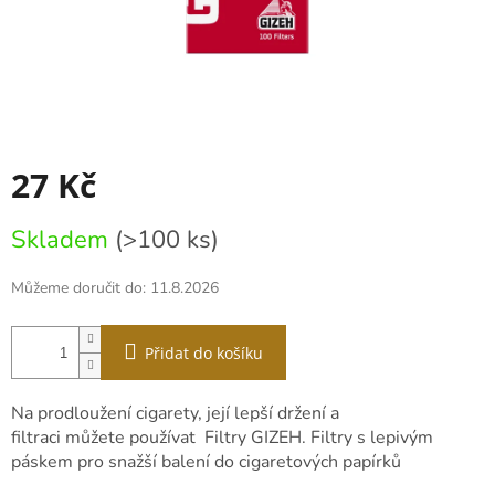
27 Kč
Měrná
Skladem
(>100 ks)
cena:
Můžeme doručit do:
11.8.2026
Přidat do košíku
Na prodloužení cigarety, její lepší držení a
filtraci můžete používat
Filtry GIZEH
. Filtry s lepivým
páskem pro snažší balení do cigaretových papírků