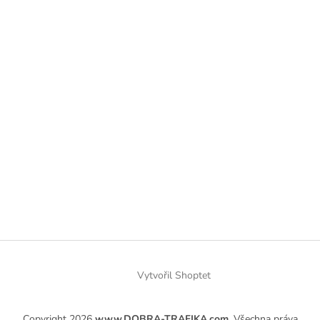
Vytvořil Shoptet
Copyright 2026
www.DOBRA-TRAFIKA.com
. Všechna práva