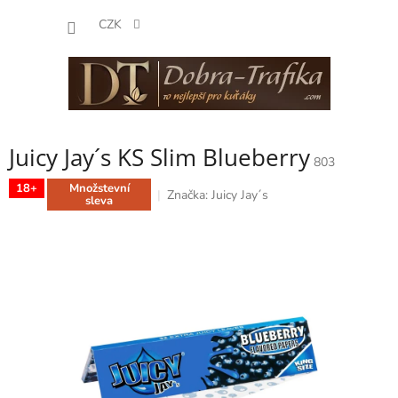
Přejít
NÁKUP
na
CZK
obsah
KOŠÍK
Juicy Jay´s KS Slim Blueberry
803
18+
Množstevní
Značka:
Juicy Jay´s
sleva