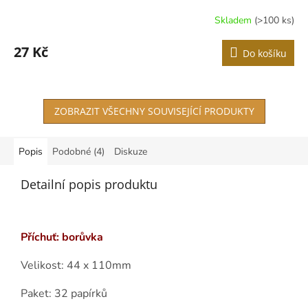
Skladem
(>100 ks)
Průměrné
hodnocení
produktu
27 Kč
Do košíku
je
4,2
z
5
ZOBRAZIT VŠECHNY SOUVISEJÍCÍ PRODUKTY
hvězdiček.
Popis
Podobné (4)
Diskuze
Detailní popis produktu
Příchuť: borůvka
Velikost: 44 x 110mm
Paket: 32 papírků