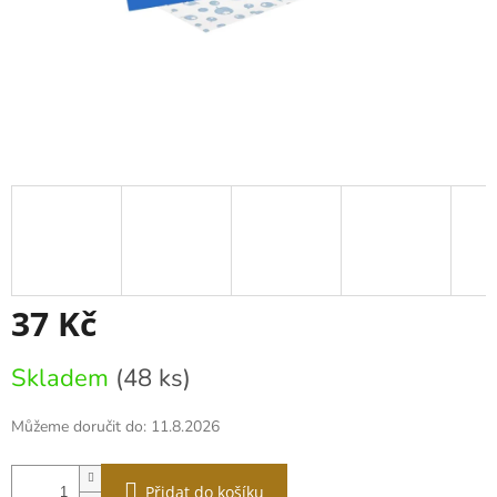
37 Kč
Měrná
Skladem
(48 ks)
cena:
Můžeme doručit do:
11.8.2026
Přidat do košíku