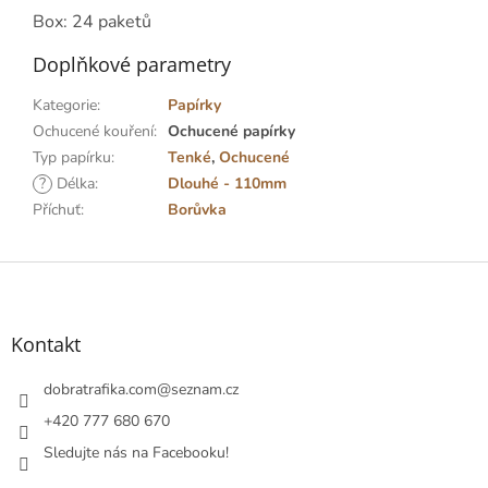
Box: 24 paketů
Doplňkové parametry
Kategorie
:
Papírky
Ochucené kouření
:
Ochucené papírky
Typ papírku
:
Tenké
,
Ochucené
?
Délka
:
Dlouhé - 110mm
Příchuť
:
Borůvka
Z
á
p
a
Kontakt
t
í
dobratrafika.com
@
seznam.cz
+420 777 680 670
Sledujte nás na Facebooku!