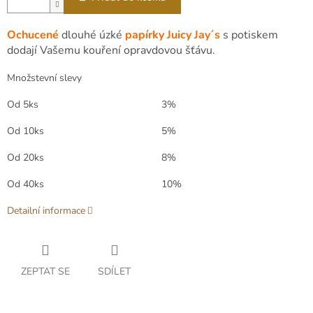
Ochucené
dlouhé úzké
papírky Juicy Jay´s
s potiskem
dodají Vašemu kouření opravdovou šťávu.
Množstevní slevy
Od 5ks
3%
Od 10ks
5%
Od 20ks
8%
Od 40ks
10%
Detailní informace
ZEPTAT SE
SDÍLET