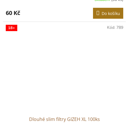
60 Kč
Do košíku
Kód:
789
18+
Dlouhé slim filtry GIZEH XL 100ks