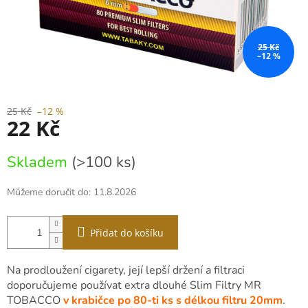
25 Kč
–12 %
25 Kč
–12 %
22 Kč
Měrná
Skladem
(>100 ks)
cena:
Můžeme doručit do:
11.8.2026
Přidat do košíku
Na prodloužení cigarety, její lepší držení a filtraci
doporučujeme používat extra dlouhé Slim Filtry MR
TOBACCO
v krabičce
po 80-ti ks s délkou filtru 20mm
.