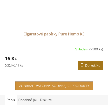
Cigaretové papírky Pure Hemp KS
Skladem
(>100 ks)
16 Kč
Měrná
0,32 Kč / 1 ks
Do košíku
cena:
ZOBRAZIT VŠECHNY SOUVISEJÍCÍ PRODUKTY
Popis
Podobné (4)
Diskuze