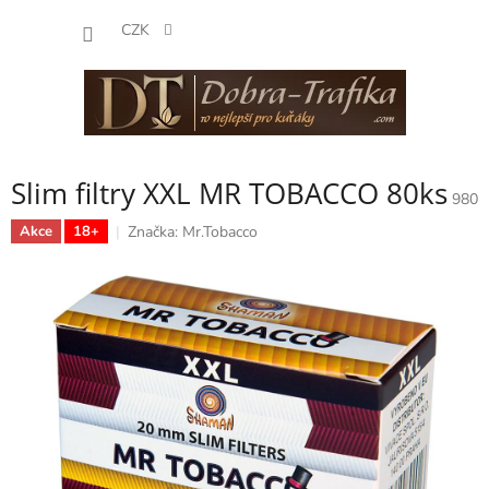
Přejít
NÁKUP
na
CZK
obsah
KOŠÍK
Slim filtry XXL MR TOBACCO 80ks
980
Značka:
Mr.Tobacco
Akce
18+