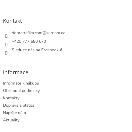
Z
á
p
a
Kontakt
t
í
dobratrafika.com
@
seznam.cz
+420 777 680 670
Sledujte nás na Facebooku!
Informace
Informace k nákupu
Obchodní podmínky
Kontakty
Doprava a platba
Napište nám
Aktuality